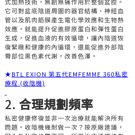
式加熱技術，無創無痛作用於整個盆腔。
它可對盆底陰道周圍的器官結構、神經血
管以及肌肉筋膜產生電化學效應和生物熱
效應，就能提升促進膠原蛋白和彈性蛋白
生成，促進血液的有效循壞，讓內陰道恢
復緊緻和健康的內循環，還能促進外部陰
脣部位黑色素代謝，改善色澤。
★
BTL EXION 第五代EMFEMME 360私密
療程 (收陰機)
2.
合理規劃頻率
私密健康修復並非一次治療就能解決所有
問題。收陰機幾耐做一次？按原廠建議，