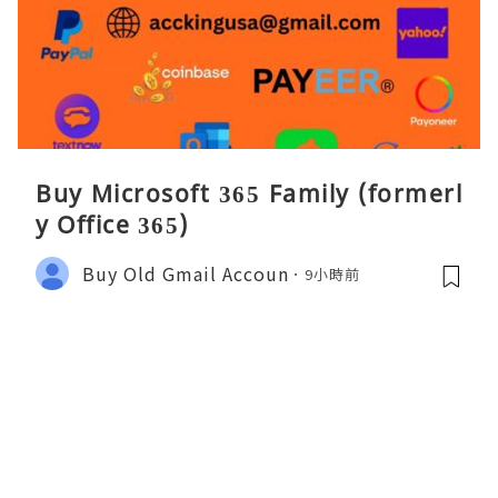
Buy Microsoft 365 Family (formerl
y Office 365)
Buy Old Gmail Accoun
9小時前