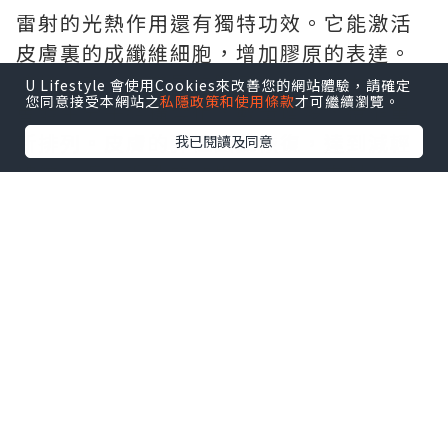
雷射的光熱作用還有獨特功效。它能激活
皮膚裏的成纖維細胞，增加膠原的表達。
這樣一來，真皮層的膠原纖維和彈力纖維
U Lifestyle 會使用Cookies來改善您的網站體驗，請確定
您同意接受本網站之
私隱政策和使用條款
才可繼續瀏覽。
會發生分子結構變化，數量增多，還能重
新排列。皮膚的彈性因此恢復，達到減輕
我已閱讀及同意
皺紋、縮小毛孔的效果。所以，雷射美容
不僅不會讓皮膚變薄，反而會讓皮膚更緊
緻、有彈性。
★
ARTXEL CO2
Laser 激光治療9折預
約入口