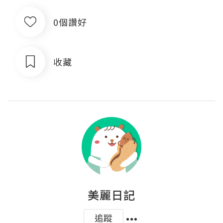
0個讚好
收藏
美麗日記
追蹤