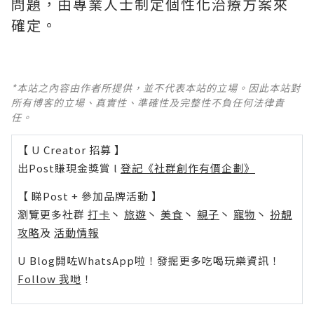
問題，由專業人士制定個性化治療方案來
確定。
*本站之內容由作者所提供，並不代表本站的立場。因此本站對
所有博客的立場、真實性、準確性及完整性不負任何法律責
任。
【 U Creator 招募 】
出Post賺現金獎賞 l
登記《社群創作有價企劃》
【 睇Post + 參加品牌活動 】
瀏覽更多社群
打卡
丶
旅遊
丶
美食
丶
親子
丶
寵物
丶
扮靚
攻略
及
活動情報
U Blog開咗WhatsApp啦！發掘更多吃喝玩樂資訊！
Follow 我哋
！