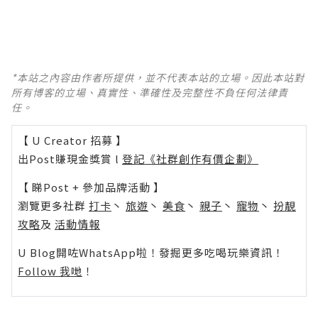
*本站之內容由作者所提供，並不代表本站的立場。因此本站對
所有博客的立場、真實性、準確性及完整性不負任何法律責
任。
【 U Creator 招募 】
出Post賺現金獎賞 l
登記《社群創作有價企劃》
【 睇Post + 參加品牌活動 】
瀏覽更多社群
打卡
丶
旅遊
丶
美食
丶
親子
丶
寵物
丶
扮靚
攻略
及
活動情報
U Blog開咗WhatsApp啦！發掘更多吃喝玩樂資訊！
Follow 我哋
！