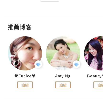
推薦博客
h 夏沫
♥Eunice♥
Amy Ng
追蹤
追蹤
追蹤