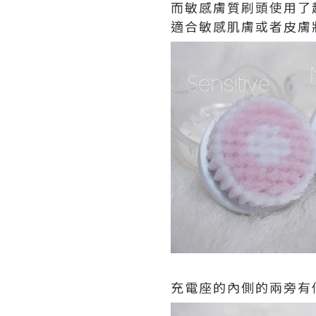
而敏感膚質刷頭使用了超
適合敏感肌膚或者皮膚
充電座的內側的兩旁有