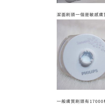
潔面刷頭一個是敏感膚
一般膚質刷頭有1700