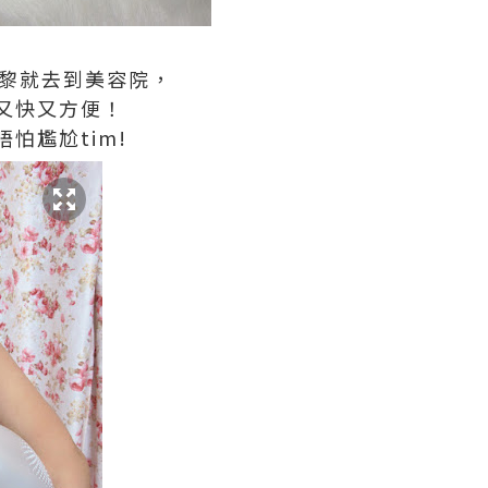
，就黎就去到美容院，
又快又方便！
怕尷尬tim!