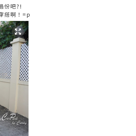
份吧?!
穿搭啊！=p