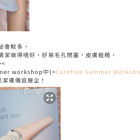
泌會較多，
清潔做得唔好，好易毛孔閉塞，皮膚粗糙，
<
er workshop中(>
Carefree Summer Works
e淨亮潔膚儀返屋企！