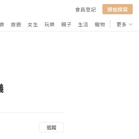
會員登記
開始撰寫
食
旅遊
女生
玩樂
親子
生活
寵物
行山
更多
打卡
儀
追蹤