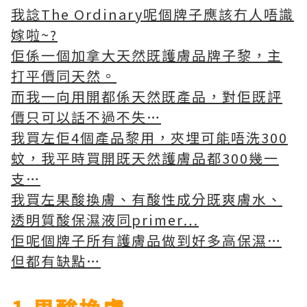
我諗The Ordinary呢個牌子應該冇人唔識
嫁啦~?
佢係一個加拿大天然既護膚品牌子黎，主
打平價同天然。
而我一向用開都係天然既產品，對佢既評
價只可以話不過不失…
我買左佢4個產品黎用，夾埋可能唔洗300
蚊，我平時買開既天然護膚品都300幾一
支…
我買左果酸換膚、有酸性成分既爽膚水、
透明質酸保濕液同primer…
佢呢個牌子所有護膚品做到好多高保濕…
但都有缺點…