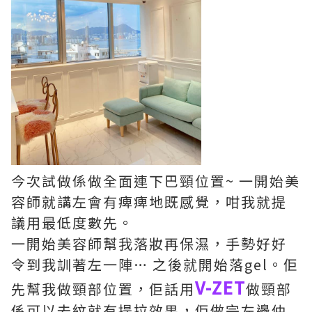
今次試做係做全面連下巴頸位置~ 一開始美
容師就講左會有痺痺地既感覺，咁我就提
議用最低度數先。
一開始美容師幫我落妝再保濕，手勢好好
令到我訓著左一陣… 之後就開始落gel。佢
V-ZET
先幫我做頸部位置，佢話用
做頸部
係可以去紋就有提拉效果，佢做完左邊仲