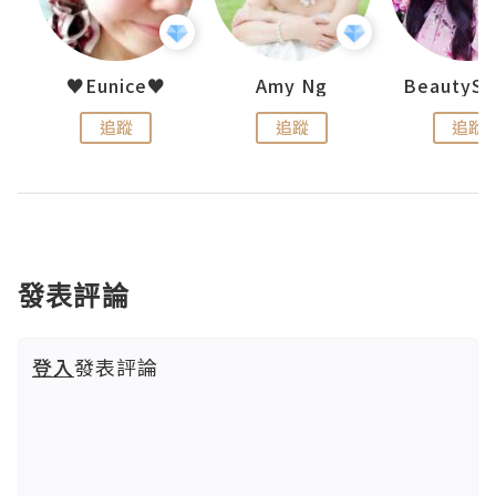
h 夏沫
♥Eunice♥
Amy Ng
追蹤
追蹤
追蹤
發表評論
登入
發表評論