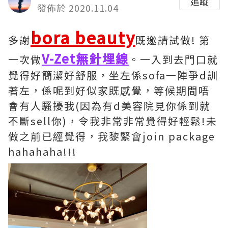
追蹤
發佈於 2020.11.04
bora beauty
多謝
既邀請試做! 第
V-Zet無針埋線
一次做
。一入到去門口就
覺得好簡潔好舒服，坐左係sofa一陣爭d訓
著左，係呢到好似家既感覺，等候期間唔
會有人騷擾我(因為有d美容院見你係到就
不斷sell你)，令我非常非常覺得好輕鬆!未
做之前已經覺得，我黎緊會join package
hahahaha!!!