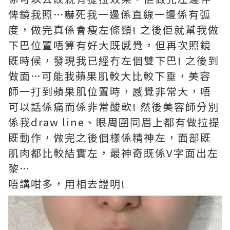
俾鏡我照…嚇死我一邊係直線一邊係有弧
度，做完真係會瘦左條頸! 之後佢就幫我做
下巴位置唔算有好大既感覺，但再次照鏡
既時候，發現我已經冇左個雙下巴! 之後到
做面…可能我蘋果肌較大比較下垂，美容
師一打到蘋果肌位置時，感覺非常大，唔
可以話係痛而係非常酸軟! 然後美容師分別
係我draw line、眼周圍同眉上都有做拉提
既動作，做完之後個樣係精神左，面部既
肌肉都比較結實左，最神奇既係V字面出左
黎…
唔講咁多，用相去證明!