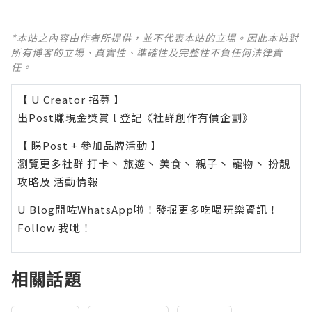
*本站之內容由作者所提供，並不代表本站的立場。因此本站對
所有博客的立場、真實性、準確性及完整性不負任何法律責
任。
【 U Creator 招募 】
出Post賺現金獎賞 l
登記《社群創作有價企劃》
【 睇Post + 參加品牌活動 】
瀏覽更多社群
打卡
丶
旅遊
丶
美食
丶
親子
丶
寵物
丶
扮靚
攻略
及
活動情報
U Blog開咗WhatsApp啦！發掘更多吃喝玩樂資訊！
Follow 我哋
！
相關話題