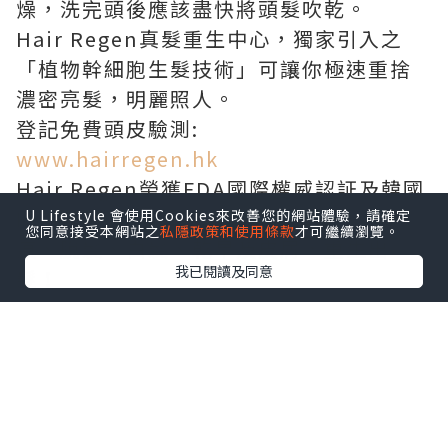
燥，洗完頭後應該盡快將頭髮吹乾。
Hair Regen真髮重生中心，獨家引入之
「植物幹細胞生髮技術」可讓你極速重捨
濃密亮髮，明麗照人。
登記免費頭皮驗測:
www.hairregen.hk
Hair Regen榮獲FDA國際權威認証及韓國
KIPO專利註冊，實証改善頭瘡頭油、頭
U Lifestyle 會使用Cookies來改善您的網站體驗，請確定
您同意接受本網站之
私隱政策和使用條款
才可繼續瀏覽。
痕、脫髮、白髮、乾旱及皮屑，重生出
我已閱讀及同意
髮！