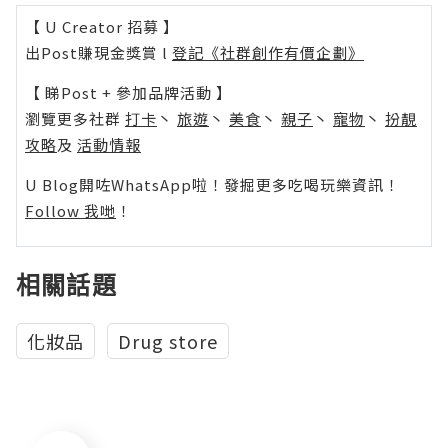
【 U Creator 招募 】
出Post賺現金獎賞 l
登記《社群創作有價企劃》
【 睇Post + 參加品牌活動 】
瀏覽更多社群
打卡
丶
旅遊
丶
美食
丶
親子
丶
寵物
丶
扮靚
攻略
及
活動情報
U Blog開咗WhatsApp啦！發掘更多吃喝玩樂資訊！
Follow 我哋
！
相關話題
化妝品
Drug store