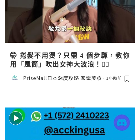
🤫 捲髮不用燙？只需 4 個步驟，教你
用「風筒」吹出女神大波浪！💇‍♀️
PriseMall日本深度攻略 家電美妝
1小時前