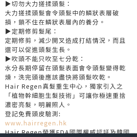
▶
切勿大力搓揉頭髮：
大力搓揉頭髮會令頭髮中的鱗狀表層破
損，鎖不住在鱗狀表層內的養分。
▶
定期修剪髮尾：
定期修剪，減少開叉造成打結情況，而且
還可以促進頭髮生長。
▶
吹頭不能只吹至七分乾：
水分長期停留在頭髮表面會令頭髮變得乾
燥，洗完頭後應該盡快將頭髮吹乾。
Hair Regen真髮重生中心，獨家引入之
「植物幹細胞生髮技術」可讓你極速重捨
濃密亮髮，明麗照人。
登記免費頭皮驗測:
www.hairregen.hk
Hair Regen榮獲FDA國際權威認証及韓國