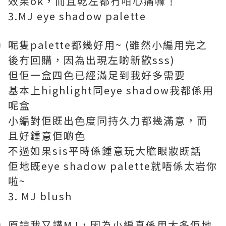
效果ok，而且乾左都冇咁心痛嘛﹗
3.MJ eye shadow palette
呢隻palette都幾好用~ (雖然小編用完之
後冇回購，因為出現左啲新歡sss)
但佢一盒四色已經滿足到我好多需要
基本上highlight同eye shadow我都係用
呢盒
小編對佢既出色度同持久力都幾滿意，而
且好鍾意佢啲色
不過如果sis平時係鍾意玩大膽眼妝既話
佢地既eye shadow palette就唔係太岩你
啦~
3. MJ blush
原諒我又講MJ，因為小編真係用太多佢地