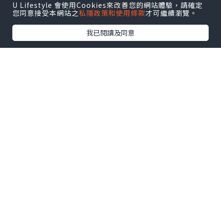
KIPO專利註冊，實証改善頭瘡頭油、頭
U Lifestyle 會使用Cookies來改善您的網站體驗，請確定
您同意接受本網站之
私隱政策和使用條款
才可繼續瀏覽。
痕、脫髮、白髮、乾旱及皮屑，重生出
我已閱讀及同意
髮！