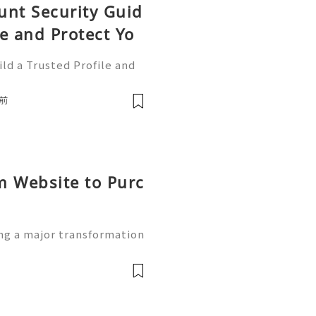
unt Security Guid
le and Protect Yo
ld a Trusted Profile and
tHub is one of the worl
e development and collabo
前
m Website to Purc
ng a major transformation
eferred choice for managi
ng platform websites are b