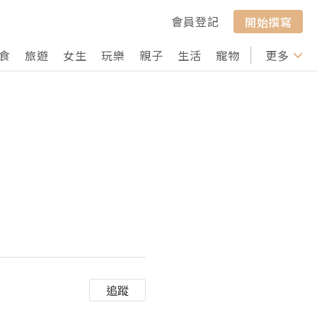
會員登記
開始撰寫
食
旅遊
女生
玩樂
親子
生活
寵物
行山
更多
打卡
追蹤