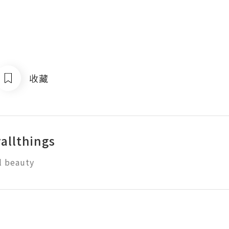
收藏
allthings
ll beauty