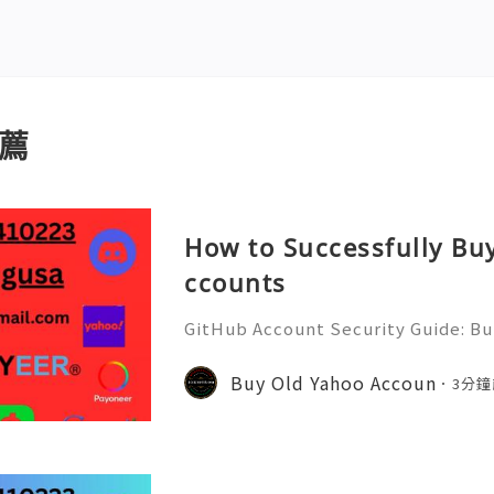
薦
How to Successfully Bu
ccounts
GitHub Account Security Guide: Bui
Protect Your Developer Identity Gi
d's leading platforms for softwar
Buy Old Yahoo Accoun
3分鐘
ration. Millions of develo