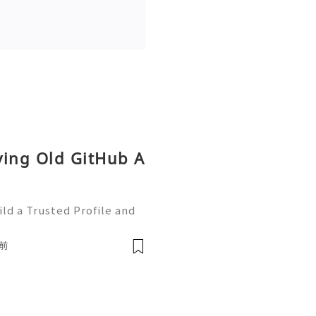
ying Old GitHub A
ld a Trusted Profile and
tHub is one of the worl
e development and collabo
前