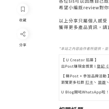
各位sis可以因應自己
希望小編既review對
以上分享只屬個人感受
收藏
獲得更多產品資訊，請
分享
*本站之內容由作者所提供，
【 U Creator 招募 】
出Post賺現金獎賞 l
登記《
【 睇Post + 參加品牌活動 
瀏覽更多社群
打卡
丶
旅遊
U Blog開咗WhatsAp