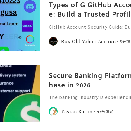
Types of G GitHub Acco
e: Build a Trusted Profi
ur DevitHub accounts
GitHub Account Security Guide: Bui
Protect Your Developer Identity Gi
d's leading platforms for softwar
Buy Old Yahoo Accoun
5分鐘
ration. Millions of develo
Secure Banking Platfor
hase in 2026
The banking industry is experienci
as digital solutions become the pr
ng finances. In 2026, secure banki
Zavian Karim
47分鐘前
ecoming increasingly