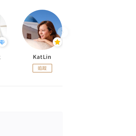
杜
KatLin
Missmiki 米奇小姐
追蹤
追蹤