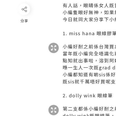
有人話，眼晴係女人既
小編隻眼好無神，如果
今日就同大家分享下小編
分享
1. miss hana 眼線膠
小編好耐之前係台灣買左呢
當年既小編完全唔識化妝
點知就出事啦，溶到阿媽
喺一生人一次既grad 
小編都知道有啲sis係
既sis就千萬唔好買呢
2. dolly wink 眼線筆
第二支都係小編好耐之
dolly wink既眼線