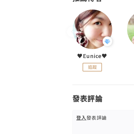
LoveCath 夏沫
♥Eunice♥
追蹤
追蹤
發表評論
登入
發表評論