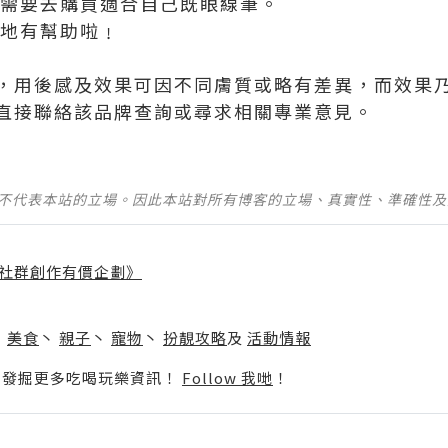
既需要去購買適合自己既眼線筆。
你地有幫助啦﹗
，用後感及效果可因不同膚質或略有差異，而效果
直接聯絡該品牌查詢或尋求相關專業意見。
並不代表本站的立場。因此本站對所有博客的立場、真實性、準確性
社群創作有價企劃》
】
丶
美食
丶
親子
丶
寵物
丶
扮靚攻略
及
活動情報
p啦！發掘更多吃喝玩樂資訊！
Follow 我哋
！