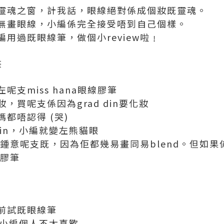
靈魂之窗，計我話，眼線絕對係成個妝既靈魂。
無畫眼線，小編係完全接受唔到自己個樣。
用過既眼線筆，做個小review啦﹗
筆
支miss hana眼線膠筆
，買呢支係因為grad din要化妝
都唔認得 (哭)
din，小編就變左熊貓眼
好鍾意呢支既，因為佢都幾易畫同易blend。但如
支膠筆
前試既眼線筆
筆，小編個人不太喜歡