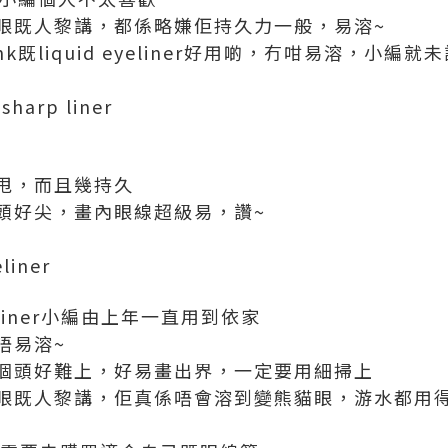
眼既人黎講，都係略嫌佢持久力一般，易溶~
ink既liquid eyeliner好用啲，冇咁易溶，小編就
sharp liner
甩，而且幾持久
頭好尖，畫內眼線超級易，讚~
eliner
 eyeliner小編由上年一直用到依家
唔易溶~
個頭好難上，好易畫出界，一定要用細掃上
眼既人黎講，佢真係唔會溶到變熊貓眼，游水都用得