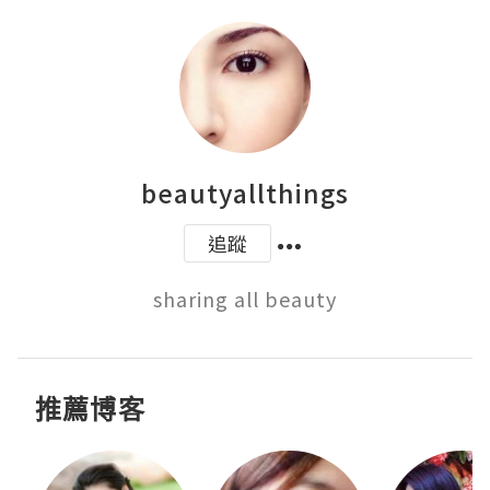
beautyallthings
追蹤
sharing all beauty
推薦博客