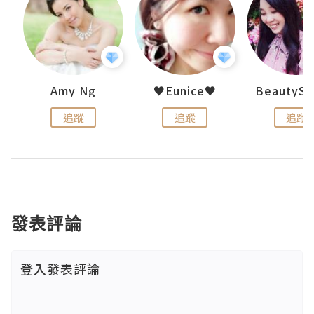
h 夏沫
Amy Ng
♥Eunice♥
追蹤
追蹤
追蹤
發表評論
登入
發表評論