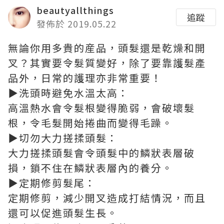
beautyallthings
追蹤
發佈於 2019.05.22
無論你用多貴的産品，頭髮還是乾燥和開
叉？其實要令髮質變好，除了要靠護髮產
品外，日常的護理亦非常重要！
▶
洗頭時避免水溫太高：
高溫熱水會令髮根變得脆弱，會破壞髮
根，令毛髮開始捲曲而變得毛躁。
▶
切勿大力搓揉頭髮：
大力搓揉頭髮會令頭髮中的鱗狀表層破
損，鎖不住在鱗狀表層內的養分。
▶
定期修剪髮尾：
定期修剪，減少開叉造成打結情況，而且
還可以促進頭髮生長。