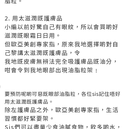
脂粒。
2. 用太滋潤既護膚品
小編以前好驚自己有眼紋，所以會買啲好
滋潤既眼霜日日用。
但歐亞美創專家指，原來我地選擇啲對自
己黎講太滋潤既護膚品，令
我地既皮膚無辨法完全吸護膚品既油分，
咁會令到我地眼部出現油脂粒架﹗
要預防呢啲可惡既眼部油脂粒，各位sis記住唔好
用太滋潤既護膚品。
除左護膚品之外，歐亞美創專家指，生活
習慣都好緊要架。
Sis們可以盡量少食油膩食物，飲多啲水，