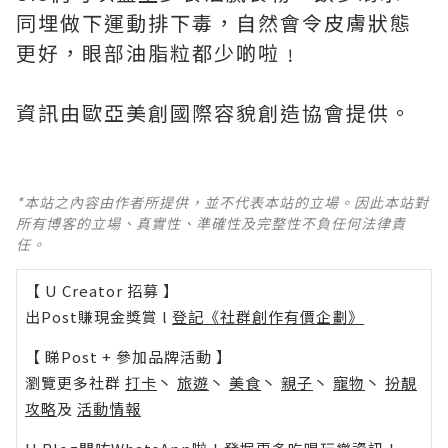
同埋做下運動排下毒，自然會令皮膚狀態
更好，眼部油脂粒都少啲啦﹗
資訊由歐亞美創國際容貌創造協會提供。
*本站之內容由作者所提供，並不代表本站的立場。因此本站對
所有博客的立場、真實性、準確性及完整性不負任何法律責
任。
【 U Creator 招募 】
出Post賺現金獎賞 l
登記《社群創作有價企劃》
【 睇Post + 參加品牌活動 】
瀏覽更多社群
打卡
丶
旅遊
丶
美食
丶
親子
丶
寵物
丶
扮靚
攻略
及
活動情報