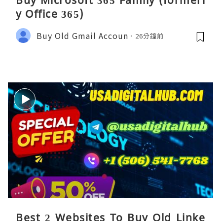
Buy Microsoft 365 Family (formerl
y Office 365)
Buy Old Gmail Accoun
26分鐘前
Best 2 Websites To Buy Old Linke