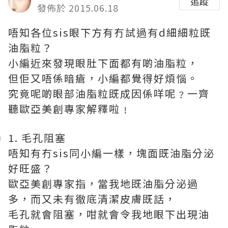
追蹤
發佈於 2015.06.18
唔知各位sis眼下方有冇試過有d細細粒既
油脂粒？
小編近來發現眼肚下面都有啲油脂粒，
但佢又唔係暗瘡，小編都覺得好煩惱。
究竟呢啲眼部油脂粒既成因係咩呢﹖一齊
聽歐亞美創專家解釋啦﹗
1. 毛孔阻塞
唔知有冇sis同小編一樣，塊面既油脂分泌
好旺盛？
歐亞美創專家指，當我地既油脂分泌過
多，而又未有徹底清潔皮膚既話，
毛孔就會阻塞，咁就會令我地眼下出現油