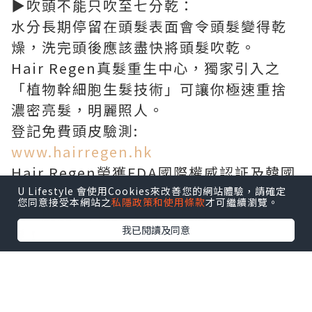
▶
吹頭不能只吹至七分乾：
水分長期停留在頭髮表面會令頭髮變得乾
燥，洗完頭後應該盡快將頭髮吹乾。
Hair Regen真髮重生中心，獨家引入之
「植物幹細胞生髮技術」可讓你極速重捨
濃密亮髮，明麗照人。
登記免費頭皮驗測:
www.hairregen.hk
Hair Regen榮獲FDA國際權威認証及韓國
KIPO專利註冊，實証改善頭瘡頭油、頭
U Lifestyle 會使用Cookies來改善您的網站體驗，請確定
您同意接受本網站之
私隱政策和使用條款
才可繼續瀏覽。
痕、脫髮、白髮、乾旱及皮屑，重生出
我已閱讀及同意
髮！