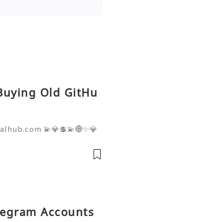
 Buying Old GitHu
talhub.com 💫💎💲💫🌐✨💎
pport 💫💎💲💫🌐✨💎WhatsA
💎Telegram: @usadigitalhu
hub 💫💎💲💫🌐✨💎Email:us
elegram Accounts