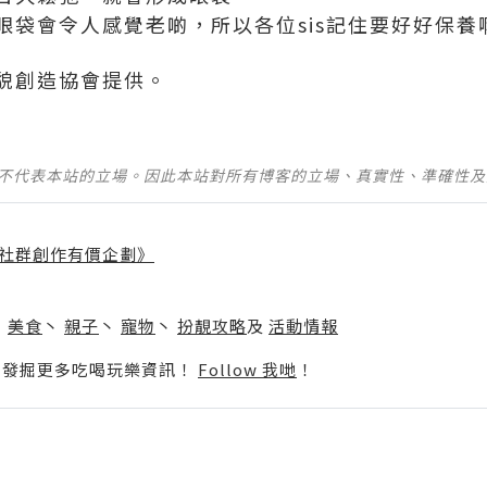
眼袋會令人感覺老啲，所以各位sis記住要好好保養
貌創造協會提供。
並不代表本站的立場。因此本站對所有博客的立場、真實性、準確性
社群創作有價企劃》
】
丶
美食
丶
親子
丶
寵物
丶
扮靚攻略
及
活動情報
p啦！發掘更多吃喝玩樂資訊！
Follow 我哋
！