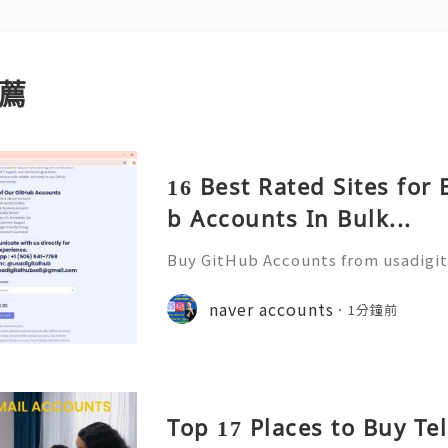
薦
16 Best Rated Sites for
b Accounts In Bulk...
Buy GitHub Accounts from usadigi
Fast & Reliable 24/7 Customer Su
pp :+1 (506) 541-7768 💫💎💲💫🌐✨
naver accounts
1分鐘前
b 💫💎💲💫🌐✨💎Discord: usadigital
Top 17 Places to Buy T