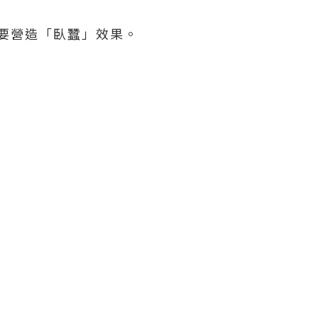
，話要營造「臥蠶」效果。