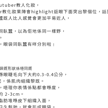
outuber教人化妝，
er教化妝果陣會highlight返眼下面突出黎個位
蠶既人比人感覺會更加平易近人，
同臥蠶，以為佢地係同一樣野，
。
，眼袋同臥蠶有咩分別啦﹗
袋既形狀係唔同既
眼睫毛向下大約0.3-0.4公分，
起，係肌肉組織黎既。
，唔理你表情係點都會喺度，
2-3cm。
脂肪堆喺皮下組織入面，
日久鬆弛，就會形成眼袋。