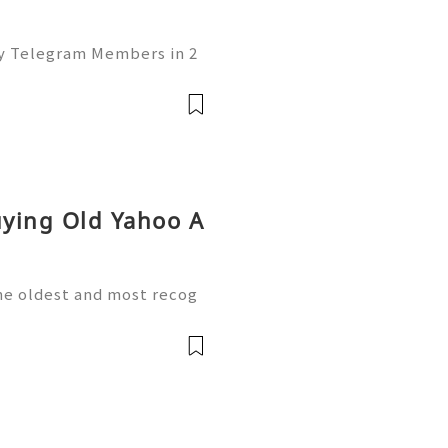
uy Telegram Members in 2
of the leading platforms
lding, and networking. W
uying Old Yahoo A
the oldest and most recog
et. Since its launch, Yah
le email communication se