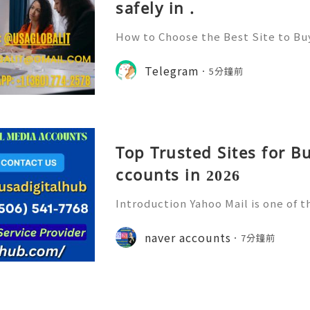
safely in .
How to Choose the Best Site to B
026? Telegram has emerged as one 
for communication, community bui
Telegram
5分鐘前
ith its user-friendly interfac
Top Trusted Sites for B
ccounts in 2026
Introduction Yahoo Mail is one of 
nized email platforms on the intern
oo has provided users with reliab
naver accounts
7分鐘前
rvices and has remained