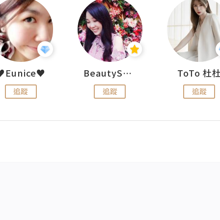
♥Eunice♥
BeautySearch
ToTo 杜
追蹤
追蹤
追蹤