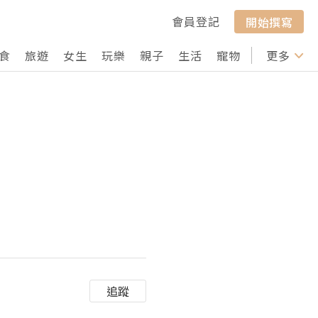
會員登記
開始撰寫
食
旅遊
女生
玩樂
親子
生活
寵物
行山
更多
打卡
追蹤