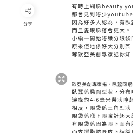
有時上網睇beauty y
都會見到唔少youtub
因為好多人認為，有臥
分享
而且隻眼睇落會更大。
小編一開始唔識分眼袋
原來佢地係好大分別架
等歐亞美創專家話你知
歐亞美創專家指，臥蠶同眼
臥蠶係橢圓型狀，分布喺
邊緣約4-6毫米帶狀隆
相反，眼袋係三角型狀
眼袋係喺下眼瞼計起大約 
有眼袋係因為眼下面有
而支撐脂肪既皮下組織