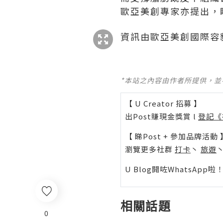
歐亞美創專家亦提出，
資訊由歐亞美創國際容
*本站之內容由作者所提供，
【 U Creator 招募 】
出Post賺現金獎賞 l
登記《
【 睇Post + 參加品牌活動 
瀏覽更多社群
打卡
丶
旅遊
U Blog開咗WhatsAp
相關話題
0