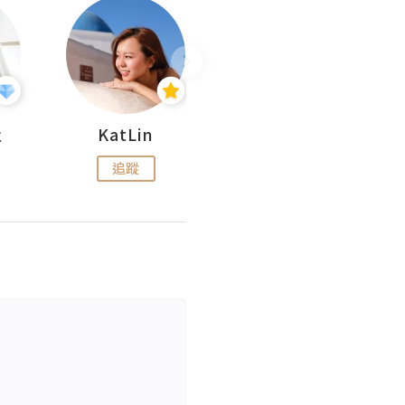
杜
KatLin
Missmiki 米奇小姐
追蹤
追蹤