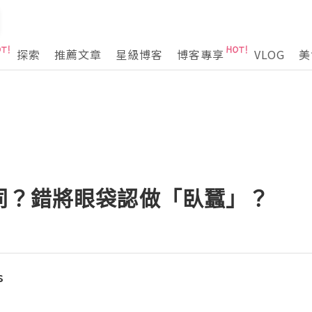
探索
推薦文章
星級博客
博客專享
VLOG
美
同？錯將眼袋認做「臥蠶」？
s