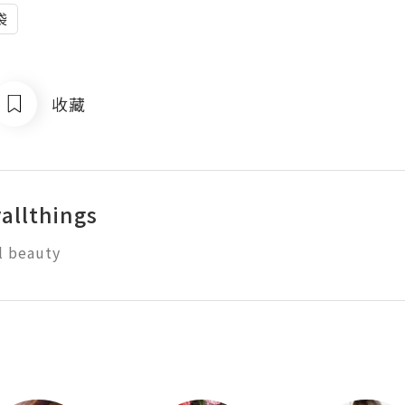
袋
收藏
allthings
ll beauty