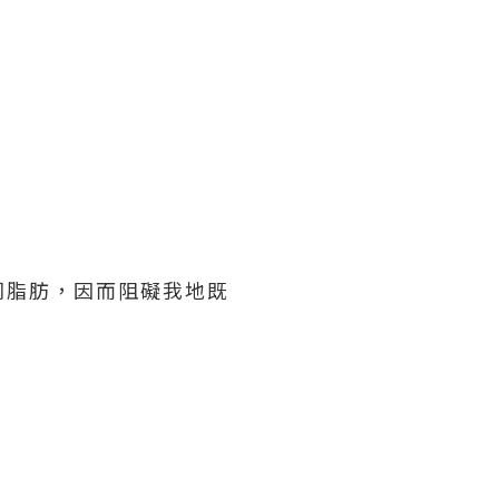
同脂肪，因而阻礙我地既