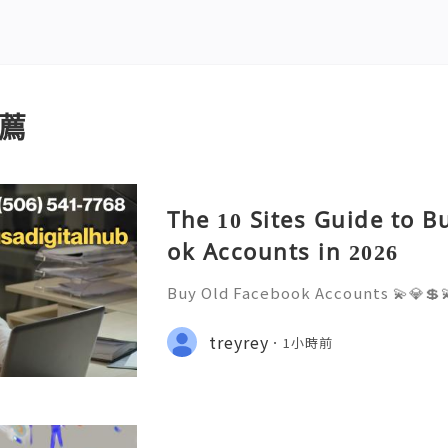
薦
The 10 Sites Guide to B
ok Accounts in 2026
Buy Old Facebook Accounts 💫💎💲
7 Customer Support 💫💎💲💫🌐✨💎W
68 💫💎💲💫🌐✨💎Telegram: @usadig
treyrey
1小時前
cord: usadigitalhub 💫💎💲💫🌐✨💎