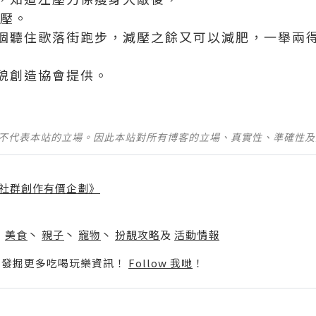
減壓。
個聽住歌落街跑步，減壓之餘又可以減肥，一舉兩
貌創造協會提供。
並不代表本站的立場。因此本站對所有博客的立場、真實性、準確性
社群創作有價企劃》
】
丶
美食
丶
親子
丶
寵物
丶
扮靚攻略
及
活動情報
p啦！發掘更多吃喝玩樂資訊！
Follow 我哋
！