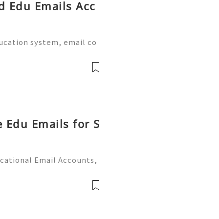
ed Edu Emails Acc
ducation system, email co
al part of academic life.
e world provide dedicate
e Edu Emails for S
cational Email Accounts,
s (2026) 💫💎💲💫🌐✨💎Fast
 💫💎💲💫🌐✨💎WhatsApp :
legram: @u