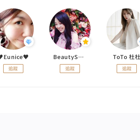
♥Eunice♥
BeautySearch
ToTo 杜
追蹤
追蹤
追蹤