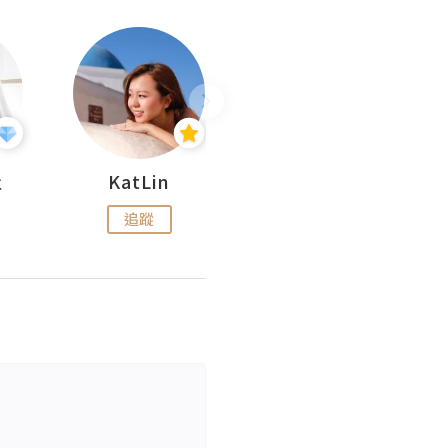
杜
KatLin
Missmiki 米奇小姐
追蹤
追蹤