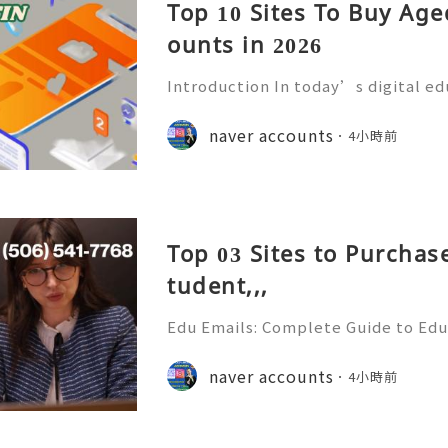
Top 10 Sites To Buy Ag
ounts in 2026
Introduction In today’s digital e
mmunication has become an essenti
Educational institutions around th
naver accounts
4小時前
d email accounts to stude
Top 03 Sites to Purchas
tudent,,,
Edu Emails: Complete Guide to Edu
Benefits, Security & Best Practice
& Reliable 24/7 Customer Support
naver accounts
4小時前
+1 (506) 541-7768 💫💎💲💫🌐✨💎Te