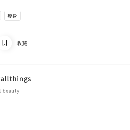
瘦身
收藏
allthings
ll beauty