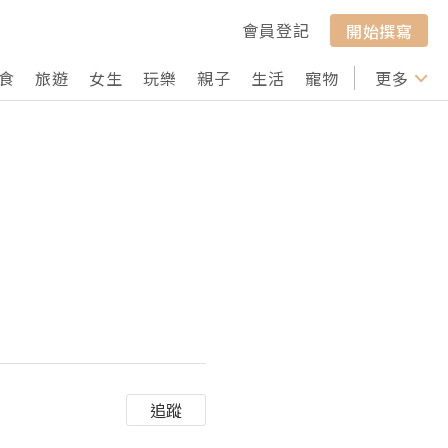
會員登記
開始撰寫
食
旅遊
女生
玩樂
親子
生活
寵物
行山
更多
打卡
追蹤