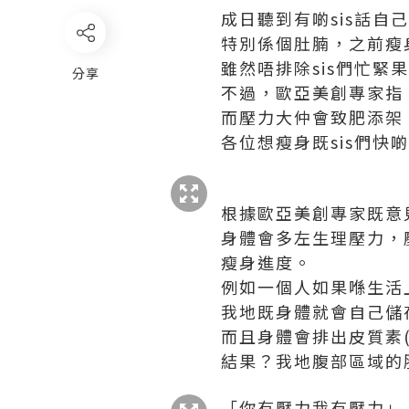
成日聽到有啲sis話自
特別係個肚腩，之前瘦
雖然唔排除sis們忙緊
分享
不過，歐亞美創專家指
而壓力大仲會致肥添架
各位想瘦身既sis們快
根據歐亞美創專家既意
身體會多左生理壓力，
瘦身進度。
例如一個人如果喺生活
我地既身體就會自己儲
而且身體會排出皮質素(C
結果？我地腹部區域的
「你有壓力我有壓力」