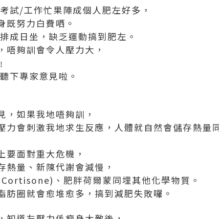
己考試/工作忙果陣成個人肥左好多，
身既努力白費哂。
果排成日坐，缺乏運動搞到肥左。
，唔夠訓會令人壓力大，
﹗
啲聽下專家意見啦。
見，如果我地唔夠訓，
壓力會刺激我地求生反應，人體就自然會儲存熱量
上要面對重大危機，
存熱量、新陳代謝會減慢，
ortisone)、肥胖荷爾蒙同埋其他化學物質。
脂肪圈就會愈堆愈多，搞到減肥失敗囉。
，知道左壓力係瘦身大敵後，