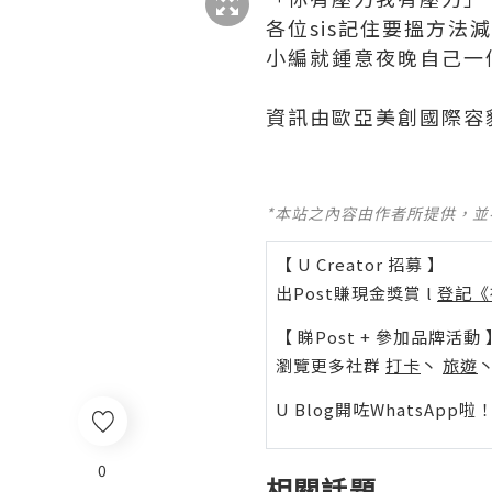
各位sis記住要搵方法
小編就鍾意夜晚自己一
資訊由歐亞美創國際容
*本站之內容由作者所提供，
【 U Creator 招募 】
出Post賺現金獎賞 l
登記《
【 睇Post + 參加品牌活動 
瀏覽更多社群
打卡
丶
旅遊
U Blog開咗WhatsAp
0
相關話題