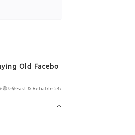
uying Old Facebo
🌐✨💎Fast & Reliable 24/
hatsApp :+1 (506) 541-77
italhub 💫💎💲💫🌐✨💎Dis
Email:usadigitalhubsell@g