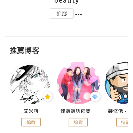
追蹤
推薦博客
點滴
艾米莉
儍媽媽與兩隻小魔怪之家
追蹤
追蹤
追蹤