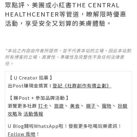
眾點評、美團或小紅書THE CENTRAL
HEALTHCENTER等管道，瞭解限時優惠
活動，享受安全又划算的美膚體驗。
*本站之內容由作者所提供，並不代表本站的立場。因此本站對
所有博客的立場、真實性、準確性及完整性不負任何法律責
任。
【 U Creator 招募 】
出Post賺現金獎賞 l
登記《社群創作有價企劃》
【 睇Post + 參加品牌活動 】
瀏覽更多社群
打卡
丶
旅遊
丶
美食
丶
親子
丶
寵物
丶
扮靚
攻略
及
活動情報
U Blog開咗WhatsApp啦！發掘更多吃喝玩樂資訊！
Follow 我哋
！