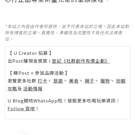
*本站之內容由作者所提供，並不代表本站的立場。因此本站對
所有博客的立場、真實性、準確性及完整性不負任何法律責
任。
【 U Creator 招募 】
出Post賺現金獎賞 l
登記《社群創作有價企劃》
【 睇Post + 參加品牌活動 】
瀏覽更多社群
打卡
丶
旅遊
丶
美食
丶
親子
丶
寵物
丶
扮靚
攻略
及
活動情報
U Blog開咗WhatsApp啦！發掘更多吃喝玩樂資訊！
Follow 我哋
！