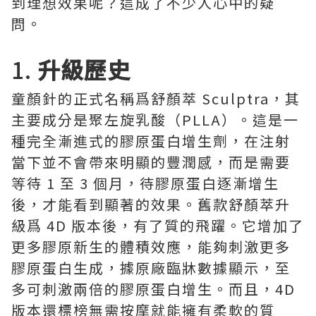
到理想效果呢？這成了不少人心中的疑
問。
1.
升級歷史
童顏針的正式名稱爲舒顏萃 Sculptra，其
主要成分是聚左旋乳酸（PLLA）。這是一
種完全漸進式的膠原蛋白增生劑，在注射
當下並不會帶來明顯的豐潤感，而是需要
等待 1 至 3 個月，待膠原蛋白逐漸增生
後，才能看到顯著的效果。舊款舒顏萃升
級爲 4D 版本後，有了質的飛躍。它增加了
更多膠原新生的體積效應，能夠刺激更多
膠原蛋白生成，據原廠臨牀數據顯示，至
多可刺激兩倍的膠原蛋白增生。而且，4D
版本還標榜無需按摩就能擁有柔軟的質