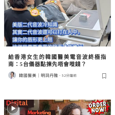
給香港女生的韓國醫美電音波終極指
南：5台儀器點揀先唔會嘥錢？
韓國醫美｜明洞丹雅
52分鐘前