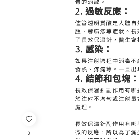
青的消散。
2.
過敏反應：
儘管透明質酸是人體自
腫、蕁麻疹等症狀。長
了長效保濕針，醫生會
3.
感染：
如果注射過程中消毒不
發熱、疼痛等。一旦出
4.
結節和包塊
長效保濕針副作用有哪
於注射不均勻或注射量
處理。
長效保濕針副作用有哪
微的反應，所以為了減
0