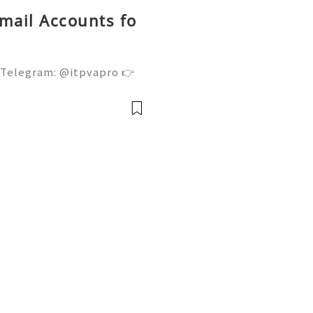
Gmail Accounts fo
 Telegram: @itpvapro 👉
👉⇨➤ Email : itpvapro@gm
ps://itpvapro.com Gmail i
l servi