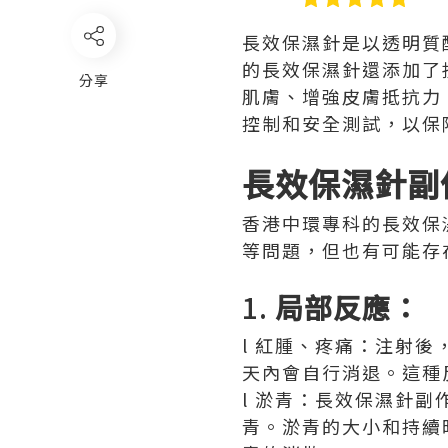
長效保濕針是以透明質
的長效保濕針還添加了
分享
肌膚、增強皮膚抵抗力
控制和安全測試，以保
長效保濕針副
香港中環專科的長效保
等問題，但也有可能存
1.
局部反應：
l 紅腫、疼痛：注射
天內會自行消退。這種
l 淤青：長效保濕針
青。淤青的大小和持續