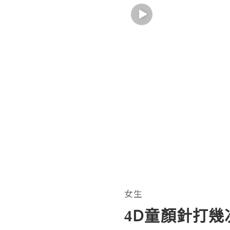
女生
4D童顏針打