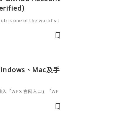
erified)
b is one of the world's l
elopment, trusted by mill
artups, and open-source c
ndows、Mac及手
接輸入「WPS 官网入口」「WP
中往往同時出現官方網站、應
及第三方下載頁面。