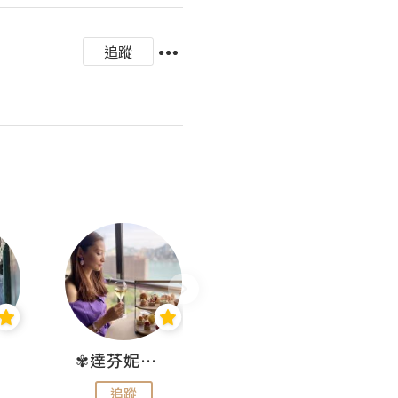
追蹤
✾達芬妮•愛孩子•愛生活✾
wendysugar享受生活gogogo
追蹤
追蹤