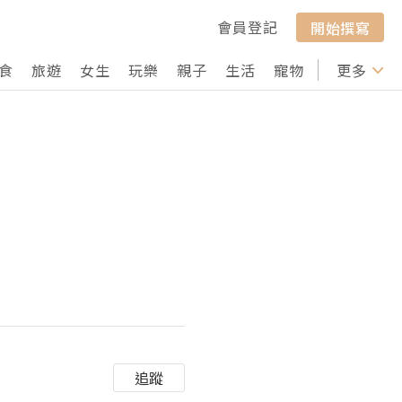
會員登記
開始撰寫
食
旅遊
女生
玩樂
親子
生活
寵物
行山
更多
打卡
追蹤