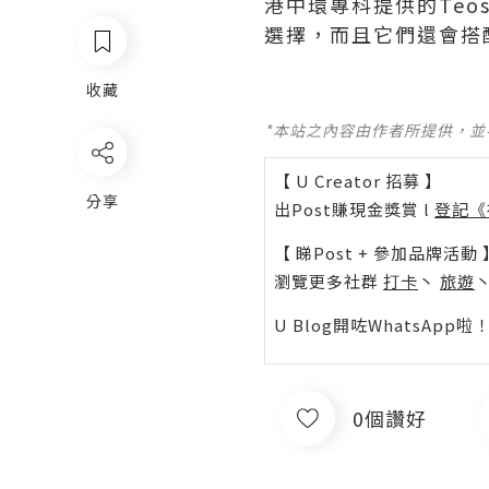
港中環專科提供的Teosy
選擇，而且它們還會搭
收藏
*本站之內容由作者所提供，
【 U Creator 招募 】
分享
出Post賺現金獎賞 l
登記《
【 睇Post + 參加品牌活動 
瀏覽更多社群
打卡
丶
旅遊
U Blog開咗WhatsAp
0個讚好