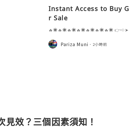
Instant Access to Buy 
r Sale
🔥☀️🔥☀️🔥☀️🔥☀️🔥☀️🔥☀️🔥☀️ 👉⇨➤
⇨➤ WhatsApp :+1 (909) 630-5664 
ail.com 👉⇨➤ Visit To Website: htt
Pariza Muni
2小時前
s one of the most widely used emai
幾次見效？三個因素須知！