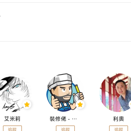
y
艾米莉
裝修佬 - 香港一站式網上裝修平台
利奧
追蹤
追蹤
追蹤