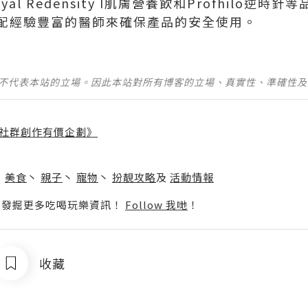
al Redensity I肌膚營養飲和Profhilo逆
配經驗豐富的醫師來確保產品的安全使用。
並不代表本站的立場。因此本站對所有博客的立場、真實性、準確性
社群創作有價企劃》
】
丶
美食
丶
親子
丶
寵物
丶
扮靚攻略
及
活動情報
p啦！發掘更多吃喝玩樂資訊！
Follow 我哋
！
收藏