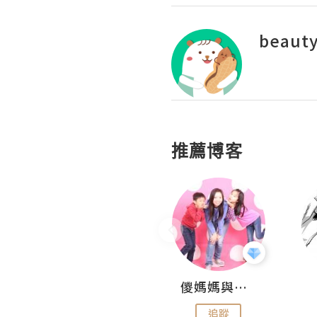
beaut
推薦博客
Hahakelly的生活點滴
儍媽媽與兩隻小魔怪之家
追蹤
追蹤