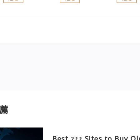
薦
Best 222 Sites to Buy O