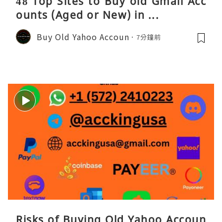
48 Top Sites to Buy old Gmail Acc
ounts (Aged or New) in ...
Buy Old Yahoo Accoun
7分鐘前
Risks of Buying Old Yahoo Accoun