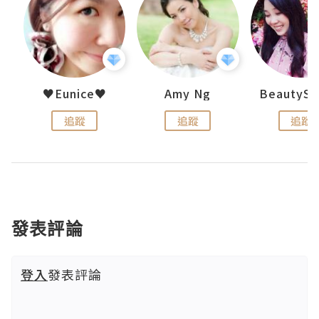
h 夏沫
♥Eunice♥
Amy Ng
追蹤
追蹤
追蹤
發表評論
登入
發表評論