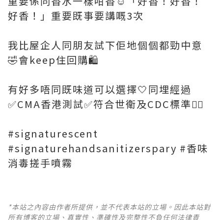
重要係同香水一樣咁香☺️「好香！好香！
好香！」重要既事要講嘅3次
我比屋企人同朋友試下佢地個個都勁中意
🤣會keep住回購🛍️
有好多唔同既味道可以選擇🤍同埋經過
✅CMA香港測試✅符合世衛及CDC標準👍🏻
#signaturescent
#signaturehandsanitizerspary #香味
消毒搓手噴霧
*本站之內容由作者所提供，並不代表本站的立場。因此本站對
所有博客的立場、真實性、準確性及完整性不負任何法律責