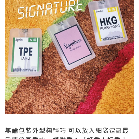
無論包裝外型夠輕巧 可以放入細袋👏🏻最