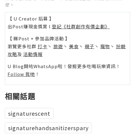
任。
【 U Creator 招募 】
出Post賺現金獎賞 l
登記《社群創作有價企劃》
【 睇Post + 參加品牌活動 】
瀏覽更多社群
打卡
丶
旅遊
丶
美食
丶
親子
丶
寵物
丶
扮靚
攻略
及
活動情報
U Blog開咗WhatsApp啦！發掘更多吃喝玩樂資訊！
Follow 我哋
！
相關話題
signaturescent
signaturehandsanitizerspary