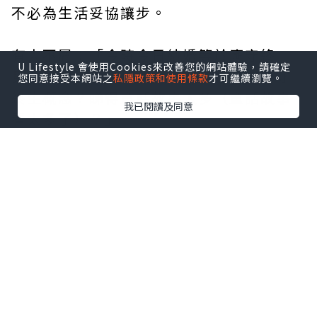
不必為生活妥協讓步。
有人不屑：「今時今日結婚等於廝守終
U Lifestyle 會使用Cookies來改善您的網站體驗，請確定
身？一個女生可以拍十三次拖，會有廝守
您同意接受本網站之
私隱政策和使用條款
才可繼續瀏覽。
終生概念？睇得童話故事太多（童話故事
我已閱讀及同意
看太多了）？」
兩個人步入教堂，固然希望能夠廝守終
身，不然結婚是為了好玩走過場嗎？奈何
理想與現實往往存在期望落差，當落差超
出可接受範圍，誰也有自由拒絕無止境地
忍氣吞聲。
再說，為何女生感情生活精彩就不能有廝
守終生的概念？既然每次拍拖也光明正大