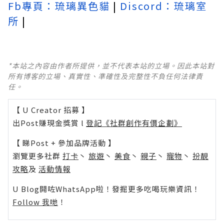
Fb專頁：琉璃異色貓
|
Discord：琉璃室
所
|
*本站之內容由作者所提供，並不代表本站的立場。因此本站對
所有博客的立場、真實性、準確性及完整性不負任何法律責
任。
【 U Creator 招募 】
出Post賺現金獎賞 l
登記《社群創作有價企劃》
【 睇Post + 參加品牌活動 】
瀏覽更多社群
打卡
丶
旅遊
丶
美食
丶
親子
丶
寵物
丶
扮靚
攻略
及
活動情報
U Blog開咗WhatsApp啦！發掘更多吃喝玩樂資訊！
Follow 我哋
！