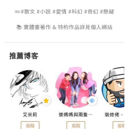
✏️#散文 #小說 #愛情 #科幻 #奇幻 #懸疑

📚 實體書著作 & 特約作品詳見個人網站
推薦博客
點滴
艾米莉
儍媽媽與兩隻小魔怪之家
追蹤
追蹤
追蹤