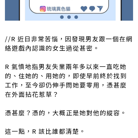
//R 近日非常苦惱，因發現男友跟一個在網
絡遊戲內認識的女生過從甚密。
R 氣憤地指男友失業兩年多以來一直吃她
的、住她的、用她的，即使早前終於找到
工作，至今卻仍伸手問她要零用，憑甚麼
在外面拈花惹草？
憑甚麼？憑的，大概正是她對他的縱容。
這一點，R 該比誰都清楚。