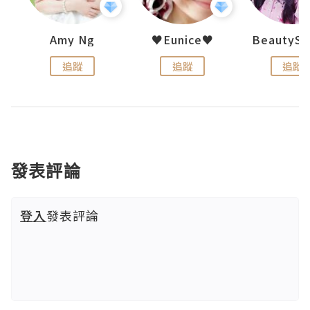
h 夏沫
Amy Ng
♥Eunice♥
追蹤
追蹤
追蹤
發表評論
登入
發表評論