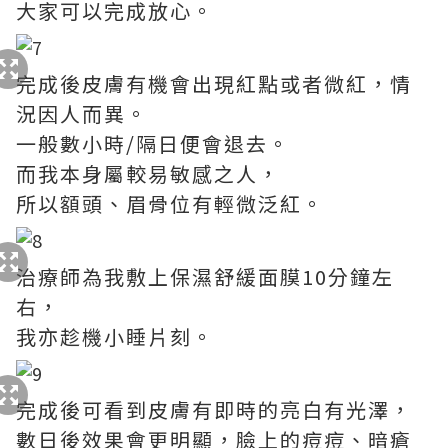
大家可以完成放心。
完成後皮膚有機會出現紅點或者微紅，情
況因人而異。
一般數小時/隔日便會退去。
而我本身屬較易敏感之人，
所以額頭、眉骨位有輕微泛紅。
治療師為我敷上保濕舒緩面膜10分鐘左
右，
我亦趁機小睡片刻。
完成後可看到皮膚有即時的亮白有光澤，
數日後效果會更明顯，臉上的痘痘、暗瘡