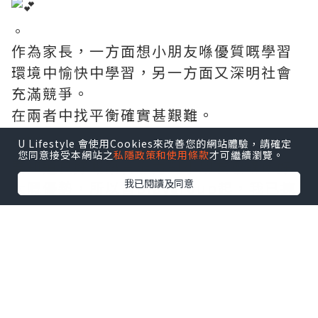
。
作為家長，一方面想小朋友喺優質嘅學習
環境中愉快中學習，另一方面又深明社會
充滿競爭。
在兩者中找平衡確實甚艱難。
U Lifestyle 會使用Cookies來改善您的網站體驗，請確定
您同意接受本網站之
私隱政策和使用條款
才可繼續瀏覽。
要知道良好嘅語言能力對小朋友嚟講係好
我已閱讀及同意
大嘅優勢，所以自playgroup起，我已揀
全由外籍老師教嘅課堂，希望
#可樂仔
可
以由細開始耳濡目染。
自問屋企未能打造一個純正口音嘅英文環
境畀可樂仔，所以爸媽能做到嘅就只有搵
一間信譽良好、又有豐富經驗嘅英文學習
中心畀佢。