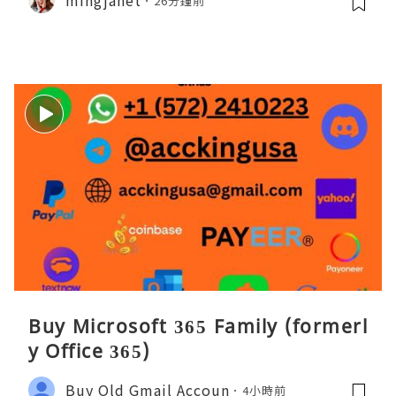
26分鐘前
Buy Microsoft 365 Family (formerl
y Office 365)
Buy Old Gmail Accoun
4小時前