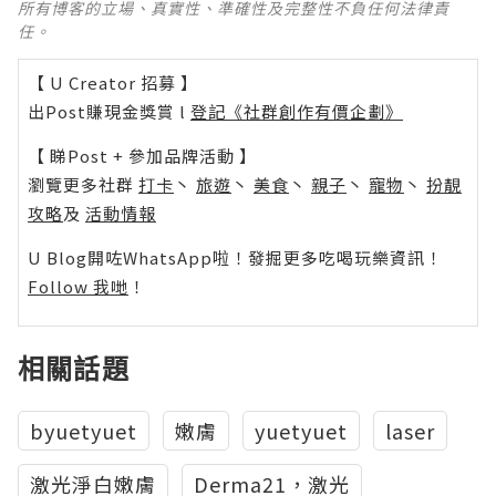
所有博客的立場、真實性、準確性及完整性不負任何法律責
任。
【 U Creator 招募 】
出Post賺現金獎賞 l
登記《社群創作有價企劃》
【 睇Post + 參加品牌活動 】
瀏覽更多社群
打卡
丶
旅遊
丶
美食
丶
親子
丶
寵物
丶
扮靚
攻略
及
活動情報
U Blog開咗WhatsApp啦！發掘更多吃喝玩樂資訊！
Follow 我哋
！
相關話題
byuetyuet
嫩膚
yuetyuet
laser
激光淨白嫩膚
Derma21，激光