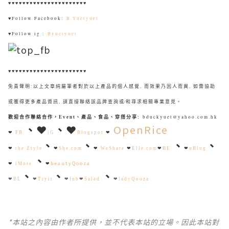
♥♥♥♥♥♥♥♥♥♥♥♥♥♥♥♥♥♥♥♥♥♥
♥
Follow Facebook:
B.Yuetyuet
♥
Follow ig :
Byuetyuet
♥♥♥♥♥♥♥♥♥♥♥♥♥♥♥♥♥♥♥♥♥♥
免責聲明:以上文章純屬筆者對於以上產品的個人感覺, 而效果乃因人而異, 如需協助
或獲得更多產品資訊, 請直接聯絡該品牌查詢或∕和尋求相關專業意見。
bduckyuet@yahoo.com.hk
歡迎合作聯絡合作，Event、產品、食品、穿搭分享
:
、
❤
、
❤
OpenRice
❤
❤
FB
iG
Blogspot
、
、
、
、
❤
the Ztyle
❤
She.com
❤
WeShare
❤
Elle.com
❤
BE
❤
uBlog
、
beautyQooza
❤
iMore
❤
、
、
、
❤
BL
❤
Tryit
❤
fnb
❤
Salad
❤
ladyQooza
*本站之內容由作者所提供，並不代表本站的立場。因此本站對