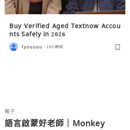
Buy Verified Aged Textnow Accou
nts Safely in 2026
tyuuuuu
10小時前
親子
語言啟蒙好老師｜Monkey