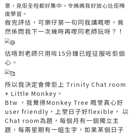
意，見佢全程都好集中，令媽媽我好放心比佢喺
度學習。
做完評估，可樂仔第一句同我講嘅嘢，竟
然係問我下一次幾時再嚟同老師玩呀？！
估唔到老師只用咗15分鐘已經征服咗佢個
心。
所以我決定會俾佢上 Trinity Chat room
+ Little Monkey。
Btw ，我覺得Monkey Tree 嘅堂真心好
user friendly，上堂日子好flexible， 以
Chat room為題，每個月有一個獨立主
題，每兩星期有一組生字，如果某個日子