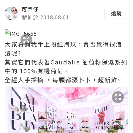
可樂仔
追蹤
發佈於 2018.08.01
大家看到我手上粉紅汽球，會否覺得很浪
漫呢?
其實它們代表著Caudalie 葡萄籽保濕系列
中的 100%有機葡萄。
全經人手採摘 ，每顆都漲卜卜，超新鮮~