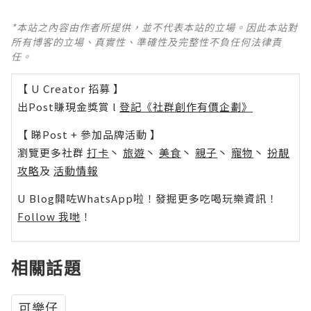
*本站之內容由作者所提供，並不代表本站的立場。因此本站對
所有博客的立場、真實性、準確性及完整性不負任何法律責
任。
【 U Creator 招募 】
出Post賺現金獎賞 l
登記《社群創作有價企劃》
【 睇Post + 參加品牌活動 】
瀏覽更多社群
打卡
丶
旅遊
丶
美食
丶
親子
丶
寵物
丶
扮靚
攻略
及
活動情報
U Blog開咗WhatsApp啦！發掘更多吃喝玩樂資訊！
Follow 我哋
！
相關話題
可樂仔