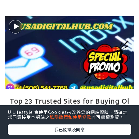
Top 23 Trusted Sites for Buying Ol
d Yahoo Accounts in 2026
U Lifestyle 會使用Cookies來改善您的網站體驗，請確定
您同意接受本網站之
私隱政策和使用條款
才可繼續瀏覽。
iyuoiuuio
17小時前
我已閱讀及同意