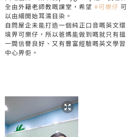
全由外籍老師教嘅課堂，希望
#可樂仔
可
以由細開始耳濡目染。
自問屋企未能打造一個純正口音嘅英文環
境畀可樂仔，所以爸媽能做到嘅就只有搵
一間信譽良好、又有豐富經驗嘅英文學習
中心畀佢。