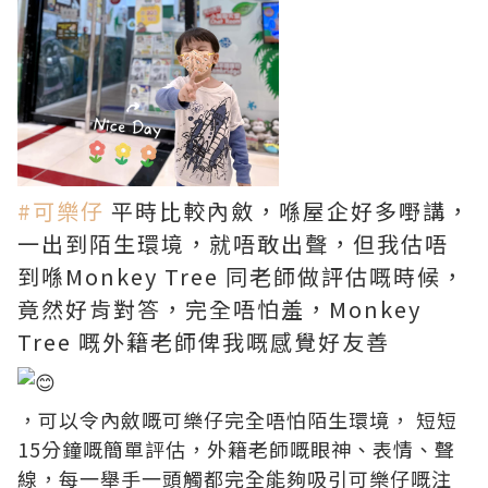
#可樂仔
平時比較內斂，喺屋企好多嘢講，
一出到陌生環境，就唔敢出聲，但我估唔
到喺Monkey Tree 同老師做評估嘅時候，
竟然好肯對答，完全唔怕羞，Monkey
Tree 嘅外籍老師俾我嘅感覺好友善
，可以令內斂嘅可樂仔完全唔怕陌生環境， 短短
15分鐘嘅簡單評估，外籍老師嘅眼神、表情、聲
線，每一舉手一頭觸都完全能夠吸引可樂仔嘅注