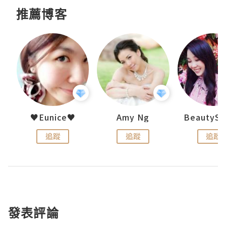
推薦博客
h 夏沫
♥Eunice♥
Amy Ng
追蹤
追蹤
追蹤
發表評論