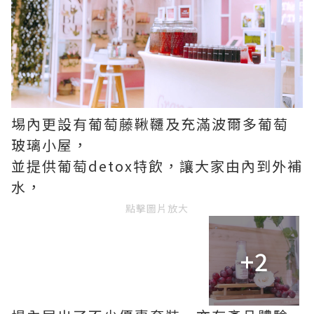
埸內更設有葡萄藤鞦韆及充滿波爾多葡萄
玻璃小屋，
並提供葡萄detox特飲，讓大家由內到外補
水，
點擊圖片放大
+2