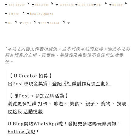
、
、
、
、
❤
the Ztyle
❤
She.com
❤
WeShare
❤
Elle.com
❤
BE
❤
uBlog
、
beautyQooza
❤
iMore
❤
、
、
、
❤
BL
❤
Tryit
❤
fnb
❤
Salad
❤
*本站之內容由作者所提供，並不代表本站的立場。因此本站對
所有博客的立場、真實性、準確性及完整性不負任何法律責
任。
【 U Creator 招募 】
出Post賺現金獎賞 l
登記《社群創作有價企劃》
【 睇Post + 參加品牌活動 】
瀏覽更多社群
打卡
丶
旅遊
丶
美食
丶
親子
丶
寵物
丶
扮靚
攻略
及
活動情報
U Blog開咗WhatsApp啦！發掘更多吃喝玩樂資訊！
Follow 我哋
！