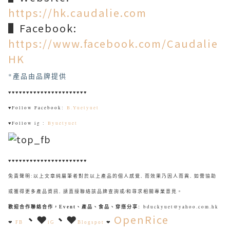
https://hk.caudalie.com
▌Facebook:
https://www.facebook.com/Caudalie
HK
*產品由品牌提供
♥♥♥♥♥♥♥♥♥♥♥♥♥♥♥♥♥♥♥♥♥♥
♥
Follow Facebook:
B.Yuetyuet
♥
Follow ig :
Byuetyuet
♥♥♥♥♥♥♥♥♥♥♥♥♥♥♥♥♥♥♥♥♥♥
免責聲明:以上文章純屬筆者對於以上產品的個人感覺, 而效果乃因人而異, 如需協助
或獲得更多產品資訊, 請直接聯絡該品牌查詢或∕和尋求相關專業意見。
bduckyuet@yahoo.com.hk
歡迎合作聯絡合作，Event、產品、食品、穿搭分享
:
、
❤
、
❤
OpenRice
❤
❤
FB
iG
Blogspot