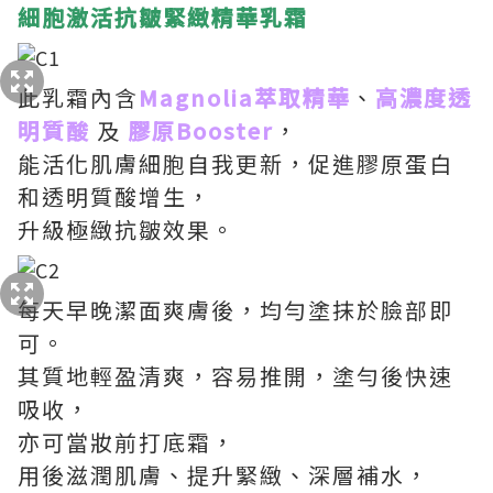
細胞激活抗皺緊緻精華乳霜
此乳霜內含
Magnolia萃取精華
、
高濃度透
明質酸
及
膠原Booster
，
能活化肌膚細胞自我更新，促進膠原蛋白
和透明質酸增生，
升級極緻抗皺效果。
每天早晚潔面爽膚後，均勻塗抹於臉部即
可。
其質地輕盈清爽，容易推開，塗勻後快速
吸收，
亦可當妝前打底霜，
用後滋潤肌膚、提升緊緻、深層補水，