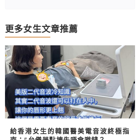
更多女生文章推薦
給香港女生的韓國醫美電音波終極指
南：5台儀器點揀先唔會嘥錢？