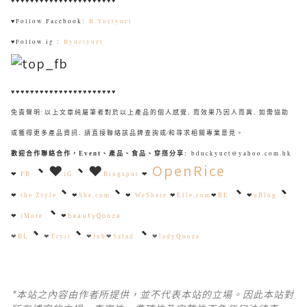
♥♥♥♥♥♥♥♥♥♥♥♥♥♥♥♥♥♥♥♥♥♥
♥
Follow Facebook:
B.Yuetyuet
♥
Follow ig :
Byuetyuet
♥♥♥♥♥♥♥♥♥♥♥♥♥♥♥♥♥♥♥♥♥♥
免責聲明:以上文章純屬筆者對於以上產品的個人感覺, 而效果乃因人而異, 如需協助
或獲得更多產品資訊, 請直接聯絡該品牌查詢或∕和尋求相關專業意見。
bduckyuet@yahoo.com.hk
歡迎合作聯絡合作，Event、產品、食品、穿搭分享
:
、
❤
、
❤
OpenRice
❤
❤
FB
iG
Blogspot
、
、
、
、
❤
the Ztyle
❤
She.com
❤
WeShare
❤
Elle.com
❤
BE
❤
uBlog
、
beautyQooza
❤
iMore
❤
、
、
、
❤
BL
❤
Tryit
❤
fnb
❤
Salad
❤
ladyQooza
*本站之內容由作者所提供，並不代表本站的立場。因此本站對