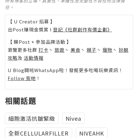
所有博客的立場、真實性、準確性及完整性不負任何法律責
任。
【 U Creator 招募 】
出Post賺現金獎賞 l
登記《社群創作有價企劃》
【 睇Post + 參加品牌活動 】
瀏覽更多社群
打卡
丶
旅遊
丶
美食
丶
親子
丶
寵物
丶
扮靚
攻略
及
活動情報
U Blog開咗WhatsApp啦！發掘更多吃喝玩樂資訊！
Follow 我哋
！
相關話題
細胞激活抗皺緊緻
Nivea
全新CELLULARFILLER
NIVEAHK