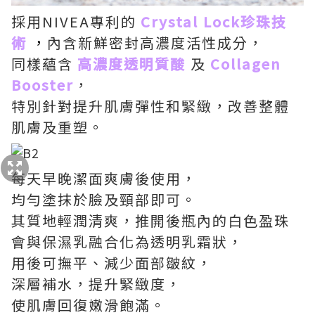
採用NIVEA專利的
Crystal Lock珍珠技
術
，
內含新鮮密封高濃度活性成分，
同樣蘊含
高濃度透明質酸
及
Collagen
Booster
，
特別針對提升肌膚彈性和緊緻，改善整體
肌膚及重塑。
每天早晚潔面爽膚後使用，
均勻塗抹於臉及頸部即可。
其質地輕潤清爽，推開後瓶內的白色盈珠
會與保濕乳融合化為透明乳霜狀，
用後可撫平、減少面部皺紋，
深層補水，提升緊緻度，
使肌膚回復嫩滑飽滿。