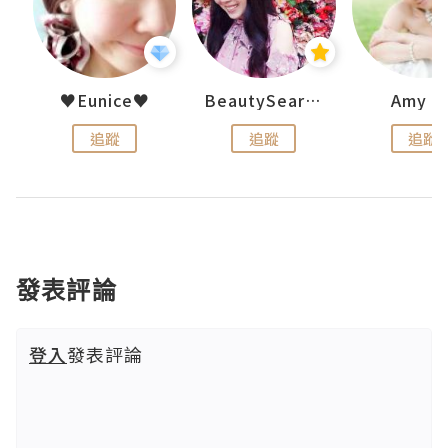
h 夏沫
♥Eunice♥
BeautySearch
Amy N
追蹤
追蹤
追蹤
發表評論
登入
發表評論