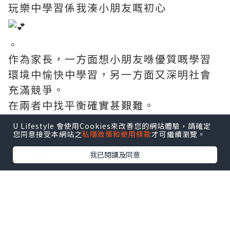
玩樂中學習係我湊小朋友嘅初心
。
作為家長，一方面想小朋友喺優質嘅學習
環境中愉快中學習，另一方面又深明社會
充滿競爭。
在兩者中找平衡確實甚艱難。
U Lifestyle 會使用Cookies來改善您的網站體驗，請確定
您同意接受本網站之
私隱政策和使用條款
才可繼續瀏覽。
要知道良好嘅語言能力對小朋友嚟講係好
我已閱讀及同意
大嘅優勢，所以自playgroup起，我已揀
全由外籍老師教嘅課堂，希望
#可樂仔
可
以由細開始耳濡目染。
自問屋企未能打造一個純正口音嘅英文環
境畀可樂仔，所以爸媽能做到嘅就只有搵