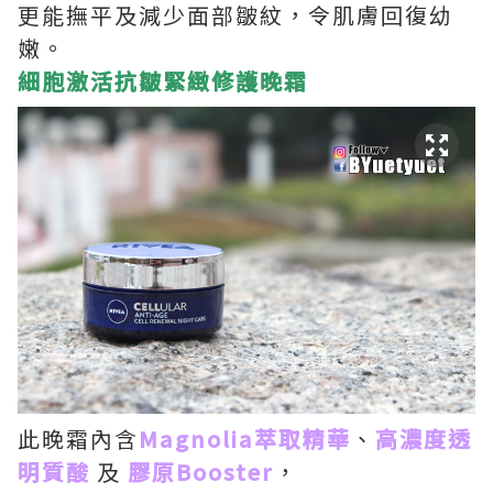
更能撫平及減少面部皺紋，令肌膚回復幼
嫩。
細胞激活抗皺緊緻修護晚霜
此晚霜內含
Magnolia萃取精華
、
高濃度透
明質酸
及
膠原Booster
，