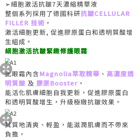
➢細胞激活抗皺7天濃縮精華液
整個系列採用了德國科研
抗皺CELLULAR
FILLER 技術
，
激活細胞更新, 促進膠原蛋白和透明質酸增
生組成。
細胞激活抗皺緊緻修護眼霜
此眼霜內含
Magnolia萃取精華
、
高濃度透
明質酸
及
膠原Booster
，
能活化肌膚細胞自我更新，促進膠原蛋白
和透明質酸增生，升級極緻抗皺效果。
其質地清爽、輕盈，能滋潤肌膚而不帶來
負擔，