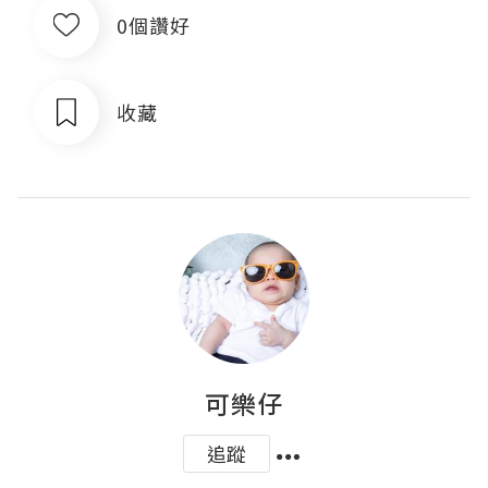
0個讚好
收藏
可樂仔
追蹤