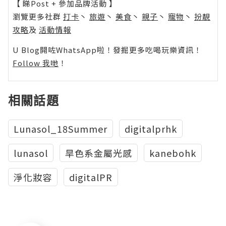
【 睇Post + 參加品牌活動 】
瀏覽更多社群
打卡
丶
旅遊
丶
美食
丶
親子
丶
寵物
丶
扮靚
攻略
及
活動情報
U Blog開咗WhatsApp啦！發掘更多吃喝玩樂資訊！
Follow 我哋
！
相關話題
Lunasol_18Summer
digitalprhk
lunasol
旱色系金屬光感
kanebohk
淨化妝容
digitalPR