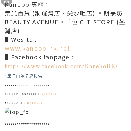
Kanebo 專櫃：
崇光百貨 (銅鑼灣店、尖沙咀店) 。朗豪坊
BEAUTY AVENUE。千色 CITISTORE (荃
灣店)
▌Wesite :
www.kanebo-hk.net
▌Facebook fanpage :
https://www.facebook.com/KaneboHK/
*產品由該品牌提供
♥♥♥♥♥♥♥♥♥♥♥♥♥♥♥♥♥♥♥♥♥♥
♥
Follow Facebook:
B.Yuetyuet
♥
Follow ig :
Byuetyuet
♥♥♥♥♥♥♥♥♥♥♥♥♥♥♥♥♥♥♥♥♥♥