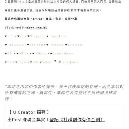
免責聲明:以上文章純屬筆者對於以上產品的個人感覺, 而效果乃因人而異, 如需協助
或獲得更多產品資訊, 請直接聯絡該品牌查詢或∕和尋求相關專業意見。
歡迎合作聯絡合作，Event、產品、食品、穿搭分享
:
bduckyuet@yahoo.com.hk
、
❤
、
❤
❤
OpenRice
❤
FB
iG
Blogspot
、
、
❤
the Ztyle
❤
She.com
❤
WeShare
❤
Elle.com
、
、
、
❤
BE
❤
uBlog
❤
iMore
❤
beautyQooza
、
、
、
❤
BL
❤
Tryit
❤
fnb
❤
Salad
❤
ladyQooza
*本站之內容由作者所提供，並不代表本站的立場。因此本站對
所有博客的立場、真實性、準確性及完整性不負任何法律責
任。
【 U Creator 招募 】
出Post賺現金獎賞 l
登記《社群創作有價企劃》