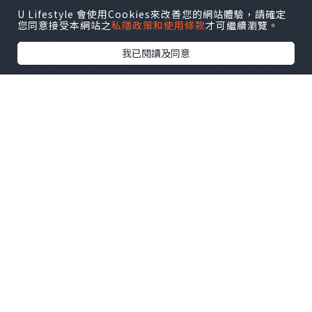
U Lifestyle 會使用Cookies來改善您的網站體驗，請確定
您同意接受本網站之
私隱政策和使用條款
才可繼續瀏覽。
要知道良好嘅語言能力對小朋友嚟講係好
我已閱讀及同意
大嘅優勢，所以自playgroup起，我已揀
全由外籍老師教嘅課堂，希望
#可樂仔
可
以由細開始耳濡目染。
自問屋企未能打造一個純正口音嘅英文環
境畀可樂仔，所以爸媽能做到嘅就只有搵
一間信譽良好、又有豐富經驗嘅英文學習
中心畀佢。