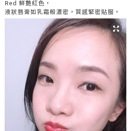
Red 鮮艷紅色，
液狀唇膏如乳霜般濃密，質感緊密貼服。