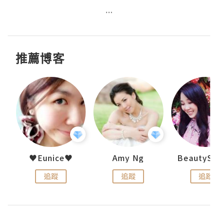
...
推薦博客
h 夏沫
♥Eunice♥
Amy Ng
追蹤
追蹤
追蹤