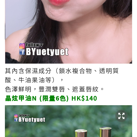
其內含保濕成分（鎖水複合物、透明質
酸、牛油果油等），
色澤鮮明，豐潤雙唇、遮蓋唇紋。
晶炫甲油N (限量6色) HK$140