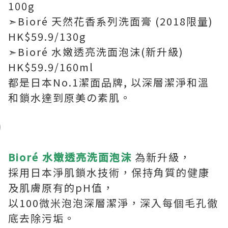
100g
➣Bioré 天然花香系列洗面膏 (2018限量)
HK$59.9/130g
➣Bioré 水嫩透亮洗面泡沫(新升級)
HK$59.9/160ml
都是日本No.1潔面品牌, 以深層潔淨和溫
和鎖水達到原美の素肌。
Bioré 水嫩透亮洗面泡沫
為新升級，
採用日本淨肌鎖水技術，保持角質的健康
及肌膚原有的pH值，
以100微米泡泡深層潔淨，深入每個毛孔徹
底去除污垢。