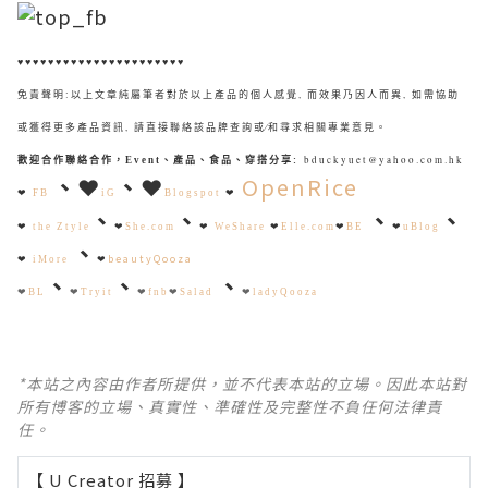
♥♥♥♥♥♥♥♥♥♥♥♥♥♥♥♥♥♥♥♥♥♥
免責聲明:以上文章純屬筆者對於以上產品的個人感覺, 而效果乃因人而異, 如需協助
或獲得更多產品資訊, 請直接聯絡該品牌查詢或∕和尋求相關專業意見。
bduckyuet@yahoo.com.hk
歡迎合作聯絡合作，Event、產品、食品、穿搭分享
:
、
❤
、
❤
OpenRice
❤
❤
FB
iG
Blogspot
、
、
、
、
❤
the Ztyle
❤
She.com
❤
WeShare
❤
Elle.com
❤
BE
❤
uBlog
、
beautyQooza
❤
iMore
❤
、
、
、
❤
BL
❤
Tryit
❤
fnb
❤
Salad
❤
ladyQooza
*本站之內容由作者所提供，並不代表本站的立場。因此本站對
所有博客的立場、真實性、準確性及完整性不負任何法律責
任。
【 U Creator 招募 】