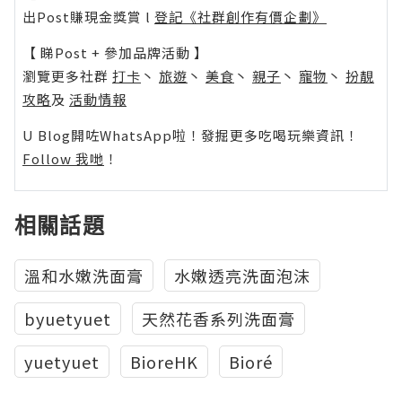
出Post賺現金獎賞 l
登記《社群創作有價企劃》
【 睇Post + 參加品牌活動 】
瀏覽更多社群
打卡
丶
旅遊
丶
美食
丶
親子
丶
寵物
丶
扮靚
攻略
及
活動情報
U Blog開咗WhatsApp啦！發掘更多吃喝玩樂資訊！
Follow 我哋
！
相關話題
溫和水嫩洗面膏
水嫩透亮洗面泡沫
byuetyuet
天然花香系列洗面膏
yuetyuet
BioreHK
Bioré