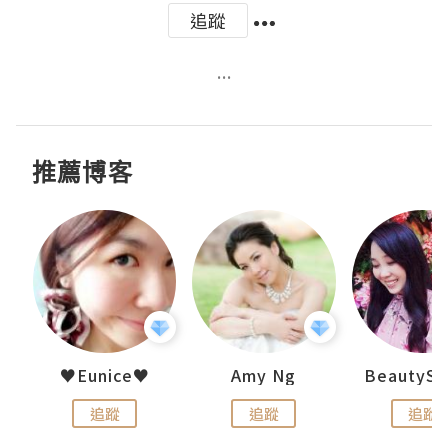
追蹤
...
推薦博客
h 夏沫
♥Eunice♥
Amy Ng
追蹤
追蹤
追蹤