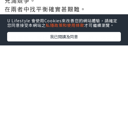
充滿競爭。
在兩者中找平衡確實甚艱難。
U Lifestyle 會使用Cookies來改善您的網站體驗，請確定
您同意接受本網站之
私隱政策和使用條款
才可繼續瀏覽。
要知道良好嘅語言能力對小朋友嚟講係好
我已閱讀及同意
大嘅優勢，所以自playgroup起，我已揀
全由外籍老師教嘅課堂，希望
#可樂仔
可
以由細開始耳濡目染。
自問屋企未能打造一個純正口音嘅英文環
境畀可樂仔，所以爸媽能做到嘅就只有搵
一間信譽良好、又有豐富經驗嘅英文學習
中心畀佢。