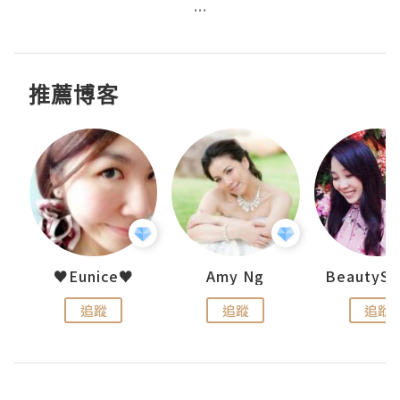
...
推薦博客
h 夏沫
♥Eunice♥
Amy Ng
追蹤
追蹤
追蹤