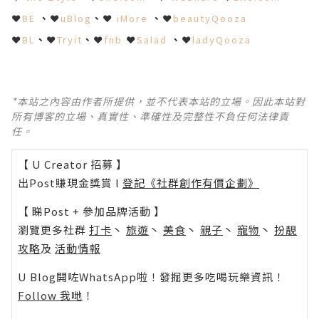
❤
BE
、
❤
uBlog
、
❤
iMore
、
❤
beautyQooza
❤
BL
、
❤
Tryit
、
❤
fnb
❤
Salad
、
❤
ladyQooza
*本站之內容由作者所提供，並不代表本站的立場。因此本站對
所有博客的立場、真實性、準確性及完整性不負任何法律責
任。
【 U Creator 招募 】
出Post賺現金獎賞 l
登記《社群創作有價企劃》
【 睇Post + 參加品牌活動 】
瀏覽更多社群
打卡
丶
旅遊
丶
美食
丶
親子
丶
寵物
丶
扮靚
攻略
及
活動情報
U Blog開咗WhatsApp啦！發掘更多吃喝玩樂資訊！
Follow 我哋
！