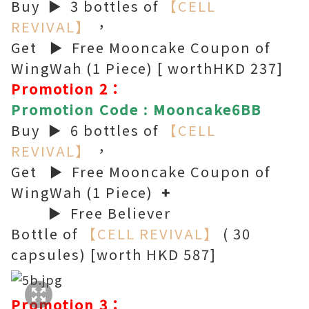
Buy ► 3 bottles of
【CELL
REVIVAL】
，
Get ► Free Mooncake Coupon of
WingWah (1 Piece) [ worthHKD 237]
Promotion 2：
Promotion Code :
Mooncake6BB
Buy ► 6 bottles of
【CELL
REVIVAL】
，
Get ► Free Mooncake Coupon of
WingWah (1 Piece)
+
► Free Believer
Bottle of
【CELL REVIVAL】
( 30
capsules) [worth HKD 587]
Promotion 3：