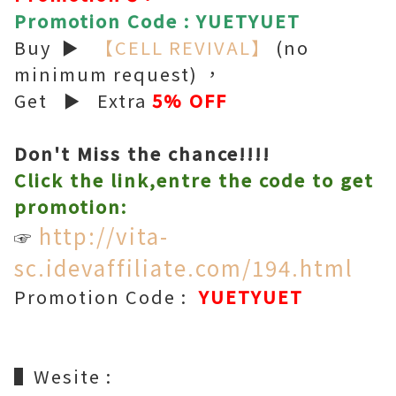
Promotion Code :
YUETYUET
Buy ►
【CELL REVIVAL】
(no
minimum request) ，
Get ► Extra
5% OFF
Don't Miss the chance!!!!
Click the link,entre the code to get
promotion:
http://vita-
☞
sc.idevaffiliate.com/194.html
Promotion Code :
YUETYUET
▌Wesite :