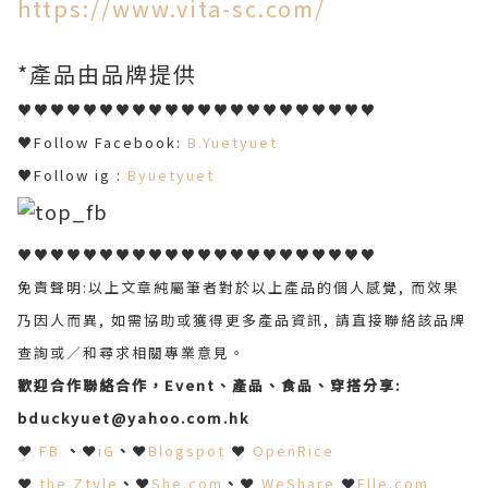
https://www.vita-sc.com/
*產品由品牌提供
♥♥♥♥♥♥♥♥♥♥♥♥♥♥♥♥♥♥♥♥♥♥
♥Follow Facebook:
B.Yuetyuet
♥Follow ig :
Byuetyuet
♥♥♥♥♥♥♥♥♥♥♥♥♥♥♥♥♥♥♥♥♥♥
免責聲明:以上文章純屬筆者對於以上產品的個人感覺, 而效果
乃因人而異, 如需協助或獲得更多產品資訊, 請直接聯絡該品牌
查詢或∕和尋求相關專業意見。
歡迎合作聯絡合作，Event、產品、食品、穿搭分享
:
bduckyuet@yahoo.com.hk
❤
FB
、
❤
iG
、
❤
Blogspot
❤
OpenRice
❤
the Ztyle
、
❤
She.com
、
❤
WeShare
❤
Elle.com