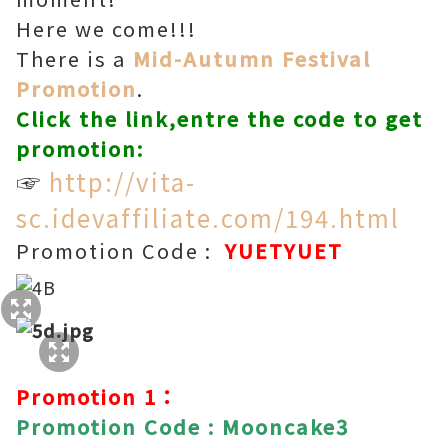
Here we come!!!
There is a
Mid-Autumn Festival
Promotion
.
Click the link,entre the code to get
promotion:
☞
http://vita-
sc.idevaffiliate.com/194.html
Promotion Code :
YUETYUET
Promotion 1：
Promotion Code :
Mooncake3