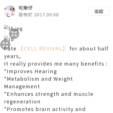
可樂仔
追蹤
發佈於 2017.09.08
I ate
【CELL REVIVAL】
for about half
years,
It really provides me many benefits :
*Improves Hearing
*Metabolism and Weight
Management ​
*Enhances strength and muscle
regeneration
*Promotes brain activity and