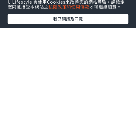
U Lifestyle 會使用Cookies來改善您的網站體驗，請確定
您同意接受本網站之
私隱政策和使用條款
才可繼續瀏覽。
要知道良好嘅語言能力對小朋友嚟講係好
我已閱讀及同意
大嘅優勢，所以自playgroup起，我已揀
全由外籍老師教嘅課堂，希望
#可樂仔
可
以由細開始耳濡目染。
自問屋企未能打造一個純正口音嘅英文環
境畀可樂仔，所以爸媽能做到嘅就只有搵
一間信譽良好、又有豐富經驗嘅英文學習
中心畀佢。