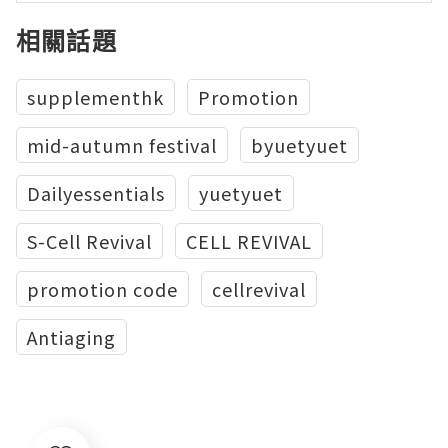
相關話題
supplementhk
Promotion
mid-autumn festival
byuetyuet
Dailyessentials
yuetyuet
S-Cell Revival
CELL REVIVAL
promotion code
cellrevival
Antiaging