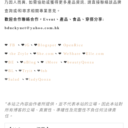
乃因人而異, 如需協助或獲得更多產品資訊, 請直接聯絡該品牌
查詢或∕和尋求相關專業意見。
歡迎合作聯絡合作，Event、產品、食品、穿搭分享
:
bduckyuet@yahoo.com.hk
、
❤
、
❤
❤
OpenRice
❤
FB
iG
Blogspot
、
、
❤
the Ztyle
❤
She.com
❤
WeShare
❤
Elle.com
、
、
、
❤
BE
❤
uBlog
❤
iMore
❤
beautyQooza
、
、
❤
BL
❤
Tryit
❤
fnb
、
❤
Salad
❤
ladyQooza
*本站之內容由作者所提供，並不代表本站的立場。因此本站對
所有博客的立場、真實性、準確性及完整性不負任何法律責
任。