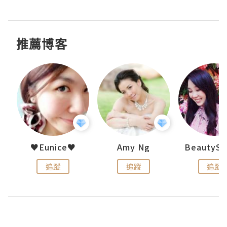
推薦博客
h 夏沫
♥Eunice♥
Amy Ng
追蹤
追蹤
追蹤