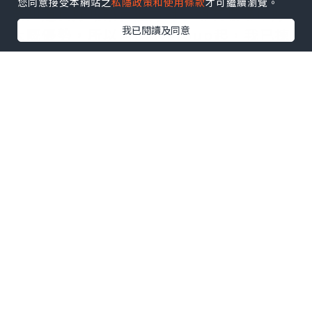
您同意接受本網站之
私隱政策和使用條款
才可繼續瀏覽。
要知道良好嘅語言能力對小朋友嚟講係好
我已閱讀及同意
大嘅優勢，所以自playgroup起，我已揀
全由外籍老師教嘅課堂，希望
#可樂仔
可
以由細開始耳濡目染。
自問屋企未能打造一個純正口音嘅英文環
境畀可樂仔，所以爸媽能做到嘅就只有搵
一間信譽良好、又有豐富經驗嘅英文學習
中心畀佢。