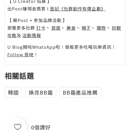
【 U Creator 招募 】
出Post賺現金獎賞 l
登記《社群創作有價企劃》
【 睇Post + 參加品牌活動 】
瀏覽更多社群
打卡
丶
旅遊
丶
美食
丶
親子
丶
寵物
丶
扮靚
攻略
及
活動情報
U Blog開咗WhatsApp啦！發掘更多吃喝玩樂資訊！
Follow 我哋
！
相關話題
韓國
煥亮BB霜
BB霜產品推薦
0個讚好