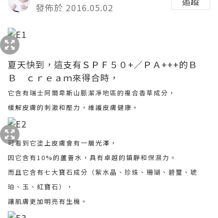
追蹤
發佈於 2016.05.02
夏天快到，這支有ＳＰＦ５０+／ＰＡ+++的Ｂ
Ｂ ｃｒｅａｍ來得合時，
它含有瑞士阿爾卑斯山脈潔凈地區的複合香草成分，
緩解皮膚的刺激和壓力，維護皮膚健康。
可看到它塗上皮膚會有一層光澤，
因它含有10%的蘆薈水，具有卓越的鎮靜和保濕力。
而且它含有七大寶石成分（紫水晶、珍珠、珊瑚、碧璽、琥
珀、玉、紅寶石），
讓肌膚更加明亮有生機。