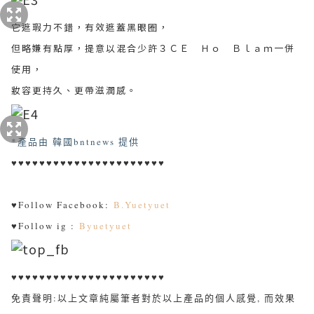
它遮瑕力不錯，有效遮蓋黑眼圈，
但略嫌有點厚，提意以混合少許３ＣＥ Ｈｏ Ｂｌａｍ一併
使用，
妝容更持久、更帶滋潤感。
*產品由 韓國bntnews 提供
♥♥♥♥♥♥♥♥♥♥♥♥♥♥♥♥♥♥♥♥♥♥
♥
Follow Facebook:
B.Yuetyuet
♥
Follow ig :
Byuetyuet
♥♥♥♥♥♥♥♥♥♥♥♥♥♥♥♥♥♥♥♥♥♥
免責聲明:以上文章純屬筆者對於以上產品的個人感覺, 而效果