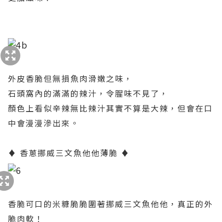
外皮香脆但無損魚肉滑嫩之味，
石頭窩內的滿滿的辣汁，令腥味不見了，
顏色上看似辛辣無比辣汁其實不算是大辣，但會在口
中會漫漫滲出來。
♦
香蔥挪威三文魚他他薄脆
♦
香脆可口的米糠脆脆圍著挪威三文魚他他，真正的外
脆肉軟！