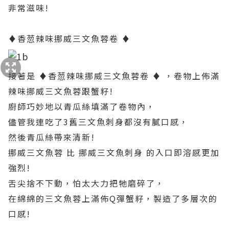
非常滋味!
♦香䓤辣味挪威三文魚蓉卷 ♦
接著是 ♦香䓤辣味挪威三文魚蓉卷 ♦ ，卷物上佈滿
辣味挪威三文魚蓉跟蟹籽!
廚師巧妙地以青瓜絲填滿了卷物內，
儘管我連吃了3舊三文魚刺身都沒有膩口感，
然後青瓜絲帶來清新!
挪威三文魚蓉 比 挪威三文魚刺身 的入口即溶感更加
強烈!
舌尖捨不下動，怕太大力把牠磨碎了，
在綿綿的三文魚蓉上滿佈Q彈蟹籽，製造了多層次的
口感!