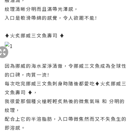
般油潤，
紋理清晰分明而且滿帶光澤感，
入口是軟滑帶綿的感覺，令人欲罷不能!
♦火炙挪威三文魚壽司 ♦
因為挪威的海水潔淨清徹，令挪威三文魚成為全球性
的口碑，肉質一流!
每次吃完挪威三文魚刺身時隨後都愛吃♦火炙挪威三
文魚壽司 ♦，
我很愛那個種火槍輕輕炙熱後的微焦氣味 和 分明的
紋理，
配合上它的半溶脂肪，入口帶微焦然而又不失魚生的
即溶感。