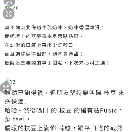
真不愧為
北海道牛乳奶凍，奶凍香濃幼滑。
而奶凍上的
燕麥糠本身帶點粘感，
在幼滑的口感上帶來少許咬口，
而且調味做得很好，絕不會過甜！
聽說這是老闆的拿手甜點，下次來必叫之選！
雖然已飽得很，但朋友堅持要叫碟 枝豆 來
送送酒!
哈哈~ 然後嗚門 的 枝豆 的確有點Fusion
菜 feel，
暖暖的枝豆上滿佈 蒜粒，跟平日吃的截然