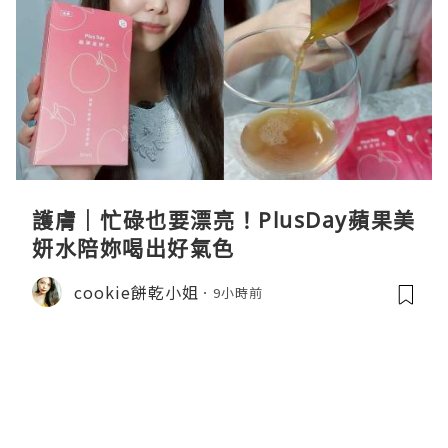
護膚｜忙碌也要漂亮！PlusDay蘋果美
妍水陪妳喝出好氣色
cookie餅乾小姐
9小時前