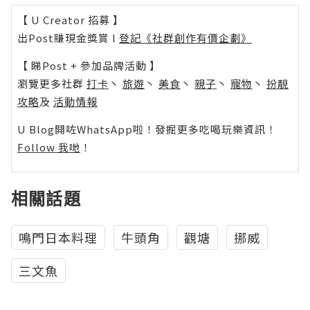
【 U Creator 招募 】
出Post賺現金獎賞 l
登記《社群創作有價企劃》
【 睇Post + 參加品牌活動 】
瀏覽更多社群
打卡
丶
旅遊
丶
美食
丶
親子
丶
寵物
丶
扮靚
攻略
及
活動情報
U Blog開咗WhatsApp啦！發掘更多吃喝玩樂資訊！
Follow 我哋
！
相關話題
鳴門日本料理
牛頭角
觀塘
挪威
三文魚