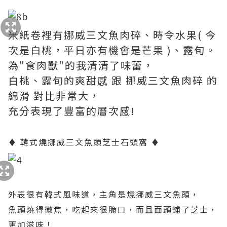
米紙卷裡有挪威三文魚肉碎、時令水果( 今
次是白桃，平日亦有機會是芒果 )、露旬。
為"食肉獸"的我清清了味蕾，
白桃、露旬的爽甜感 跟 挪威三文魚肉碎 的
綿滑 對比非常大，
充分表現了豐富的層次感!
♦ 韓式燒挪威三文魚頭芝士石頭窩 ♦
外表很有
韓式風味道，主角是燒挪威三文魚頭，
魚頭燒得微焦，吃起來很脆口，而且面頭鋪了芝士，
更加滋味！