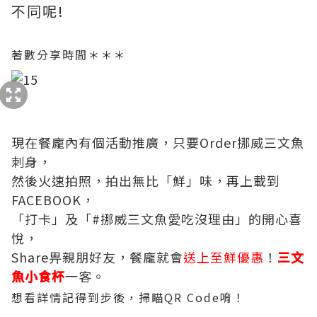
不同呢!
著數分享時間＊＊＊
現在餐龐內有個活動
推廣，只要Order挪威三文魚
刺身，
然後火速拍照，拍出無比「鮮」味，再上載到
FACEBOOK，
「打卡」及「#挪威三文魚愛吃沒理由」的開心喜
悅，
Share畀親朋好友，餐龐就會
送上至鮮優惠
！
三文
魚小食杯
一客。
想看詳情記得到步後，掃瞄QR Code唷！