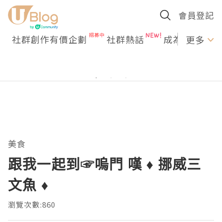
會員登記
社群創作有價企劃
社群熱話
成為U Creato
更多
美食
跟我一起到☞嗚門 嘆 ♦ 挪威三
文魚 ♦
瀏覽次數:860