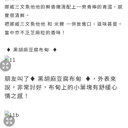
挪威三文魚他他的鮮香嫩清配上一旁青檸的青澀，感
覺很清鮮。
把挪威三文魚他他 和 米糠 一併放進口，滋味甚是。
當中亦不乏
芝麻粒的香味！
♦ 黑胡麻豆腐布甸 ♦
朋友叫了♦ 黑胡麻豆腐布甸 ♦，外表來
說，非常討好，布甸上的小葉塊有舒緩心
情之感！