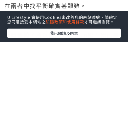
在兩者中找平衡確實甚艱難。
U Lifestyle 會使用Cookies來改善您的網站體驗，請確定
您同意接受本網站之
私隱政策和使用條款
才可繼續瀏覽。
要知道良好嘅語言能力對小朋友嚟講係好
我已閱讀及同意
大嘅優勢，所以自playgroup起，我已揀
全由外籍老師教嘅課堂，希望
#可樂仔
可
以由細開始耳濡目染。
自問屋企未能打造一個純正口音嘅英文環
境畀可樂仔，所以爸媽能做到嘅就只有搵
一間信譽良好、又有豐富經驗嘅英文學習
中心畀佢。