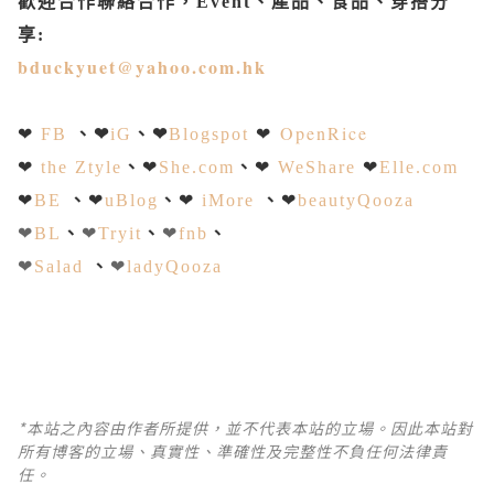
歡迎合作聯絡合作，Event、產品、食品、穿搭分
享
:
bduckyuet@yahoo.com.hk
、
❤
、
❤
❤
OpenRice
❤
FB
iG
Blogspot
、
、
❤
the Ztyle
❤
She.com
❤
WeShare
❤
Elle.com
、
、
、
❤
BE
❤
uBlog
❤
iMore
❤
beautyQooza
、
、
、
❤
BL
❤
Tryit
❤
fnb
、
❤
Salad
❤
ladyQooza
*本站之內容由作者所提供，並不代表本站的立場。因此本站對
所有博客的立場、真實性、準確性及完整性不負任何法律責
任。