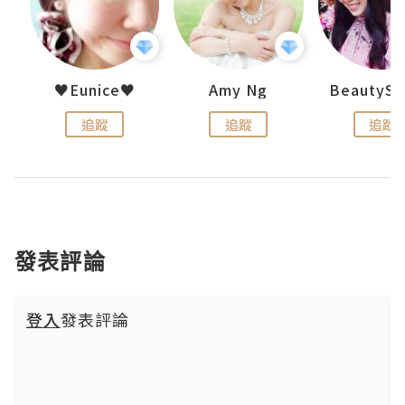
h 夏沫
♥Eunice♥
Amy Ng
追蹤
追蹤
追蹤
發表評論
登入
發表評論