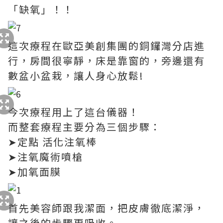
「缺氧」！！
這次療程在歐亞美創集團的銅鑼灣分店進
行，房間很寧靜，床是靠窗的，旁邊還有
數盆小盆栽，讓人身心放鬆!
今次療程用上了這台儀器！
而整套療程主要分為三個步驟：
➤定點 活化注氧棒
➤注氧魔術噴槍
➤加氧面膜
首先美容師跟我潔面，把皮膚徹底潔淨，
讓之後的步驟更吸收。