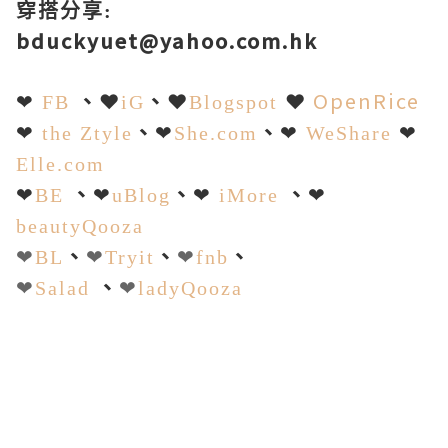
穿搭分享
:
bduckyuet@yahoo.com.hk
、
❤
、
❤
❤
OpenRice
❤
FB
iG
Blogspot
、
、
❤
the Ztyle
❤
She.com
❤
WeShare
❤
Elle.com
、
、
、
❤
BE
❤
uBlog
❤
iMore
❤
beautyQooza
、
、
、
❤
BL
❤
Tryit
❤
fnb
、
❤
Salad
❤
ladyQooza