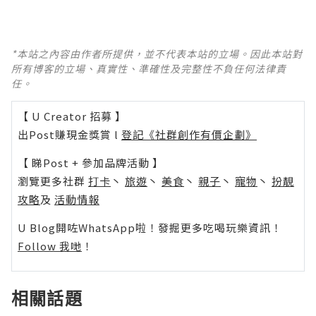
*本站之內容由作者所提供，並不代表本站的立場。因此本站對
所有博客的立場、真實性、準確性及完整性不負任何法律責
任。
【 U Creator 招募 】
出Post賺現金獎賞 l
登記《社群創作有價企劃》
【 睇Post + 參加品牌活動 】
瀏覽更多社群
打卡
丶
旅遊
丶
美食
丶
親子
丶
寵物
丶
扮靚
攻略
及
活動情報
U Blog開咗WhatsApp啦！發掘更多吃喝玩樂資訊！
Follow 我哋
！
相關話題