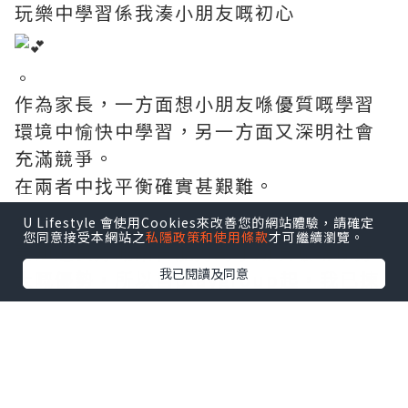
玩樂中學習係我湊小朋友嘅初心
。
作為家長，一方面想小朋友喺優質嘅學習
環境中愉快中學習，另一方面又深明社會
充滿競爭。
在兩者中找平衡確實甚艱難。
U Lifestyle 會使用Cookies來改善您的網站體驗，請確定
您同意接受本網站之
私隱政策和使用條款
才可繼續瀏覽。
要知道良好嘅語言能力對小朋友嚟講係好
我已閱讀及同意
大嘅優勢，所以自playgroup起，我已揀
全由外籍老師教嘅課堂，希望
#可樂仔
可
以由細開始耳濡目染。
自問屋企未能打造一個純正口音嘅英文環
境畀可樂仔，所以爸媽能做到嘅就只有搵