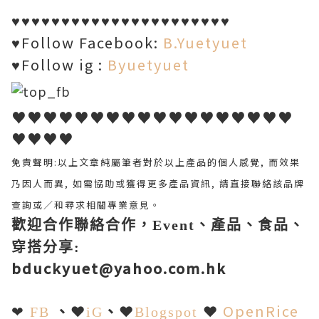
♥♥♥♥♥♥♥♥♥♥♥♥♥♥♥♥♥♥♥♥♥♥
Follow Facebook:
B.Yuetyuet
♥
Follow ig :
Byuetyuet
♥
♥♥♥♥♥♥♥♥♥♥♥♥♥♥♥♥♥♥
♥♥♥♥
免責聲明:
以上文章純屬筆者對於以上產品的個人感覺, 而效果
乃因人而異, 如需協助或獲得更多產品資訊, 請直接聯絡該品牌
查詢或∕和尋求相關專業意見。
歡迎合作聯絡合作，Event、產品、食品、
穿搭分享
:
bduckyuet@yahoo.com.hk
、
❤
、
❤
❤
OpenRice
❤
FB
iG
Blogspot