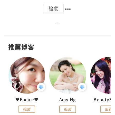
追蹤
...
推薦博客
h 夏沫
♥Eunice♥
Amy Ng
追蹤
追蹤
追蹤