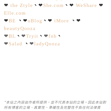
、
、
❤
the Ztyle
❤
She.com
❤
WeShare
❤
Elle.com
、
、
、
❤
BE
❤
uBlog
❤
iMore
❤
beautyQooza
、
、
、
❤
BL
❤
Tryit
❤
fnb
、
❤
Salad
❤
ladyQooza
*本站之內容由作者所提供，並不代表本站的立場。因此本站對
所有博客的立場、真實性、準確性及完整性不負任何法律責