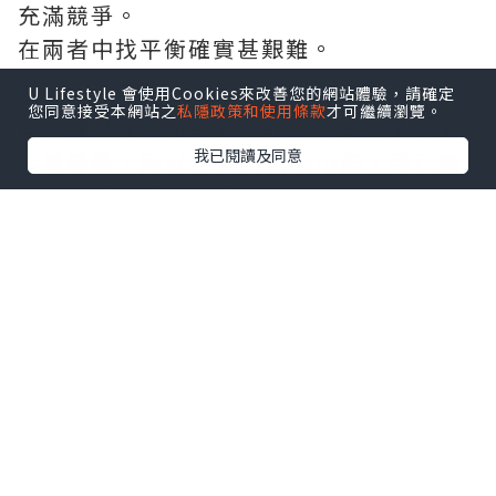
充滿競爭。
在兩者中找平衡確實甚艱難。
U Lifestyle 會使用Cookies來改善您的網站體驗，請確定
您同意接受本網站之
私隱政策和使用條款
才可繼續瀏覽。
要知道良好嘅語言能力對小朋友嚟講係好
我已閱讀及同意
大嘅優勢，所以自playgroup起，我已揀
全由外籍老師教嘅課堂，希望
#可樂仔
可
以由細開始耳濡目染。
自問屋企未能打造一個純正口音嘅英文環
境畀可樂仔，所以爸媽能做到嘅就只有搵
一間信譽良好、又有豐富經驗嘅英文學習
中心畀佢。