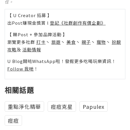
任。
【 U Creator 招募 】
出Post賺現金獎賞 l
登記《社群創作有價企劃》
【 睇Post + 參加品牌活動 】
瀏覽更多社群
打卡
丶
旅遊
丶
美食
丶
親子
丶
寵物
丶
扮靚
攻略
及
活動情報
U Blog開咗WhatsApp啦！發掘更多吃喝玩樂資訊！
Follow 我哋
！
相關話題
重點淨化精華
痘痘克星
Papulex
痘痘