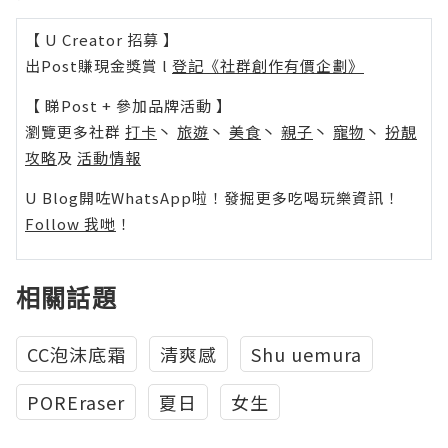
【 U Creator 招募 】
出Post賺現金獎賞 l
登記《社群創作有價企劃》
【 睇Post + 參加品牌活動 】
瀏覽更多社群
打卡
丶
旅遊
丶
美食
丶
親子
丶
寵物
丶
扮靚
攻略
及
活動情報
U Blog開咗WhatsApp啦！發掘更多吃喝玩樂資訊！
Follow 我哋
！
相關話題
CC泡沫底霜
清爽感
Shu uemura
POREraser
夏日
女生