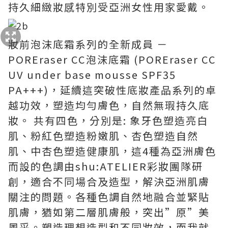
持久細緻妝感特別受亞洲女性用家愛戴。
妝前泡沫底霜系列的全新成員 －
POREraser CC泡沫底霜 (POREraser CC
UV under base mousse SPF35
PA+++)，延續這突破性底妝產品系列的卓
越功效，塑造均勻膚色，自然無瑕持久底
妝。 共有四色，分別是: 象牙色塑造亮白
肌、粉紅色塑造粉嫩肌、杏色塑造自然
肌、中杏色塑造健康肌，這4種為亞洲膚色
而設的色調由shu:ATELIER彩妝團隊研
創，適合不同場合及造型，解決亞洲肌膚
關注的問題。各種色調自然地融合並緊貼
肌膚，猶如第二層肌膚般，突出”原”美
風采。塑造理想造型和不同妝效，而我就