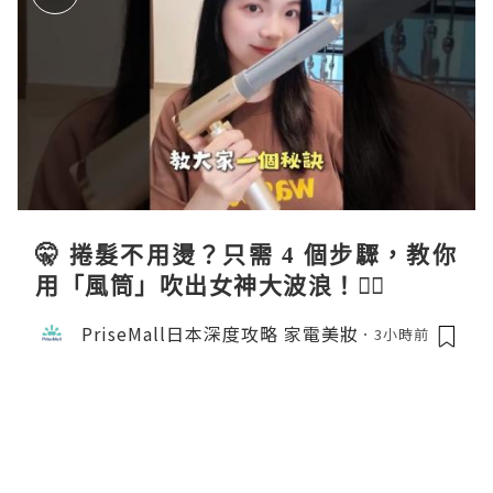
🤫 捲髮不用燙？只需 4 個步驟，教你
用「風筒」吹出女神大波浪！💇‍♀️
PriseMall日本深度攻略 家電美妝
3小時前