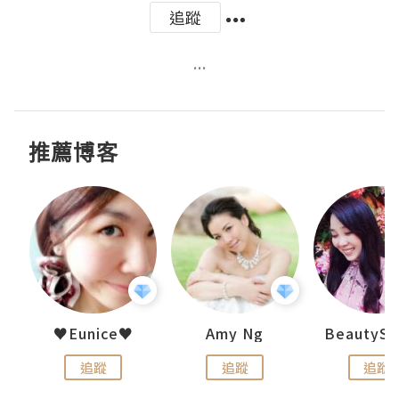
追蹤
...
推薦博客
h 夏沫
♥Eunice♥
Amy Ng
追蹤
追蹤
追蹤