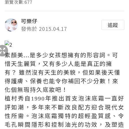
瀏覽次數:677
可樂仔
追蹤
發佈於 2015.04.17
素顏美...是多少女孩想擁有的形容詞。可
惜天生麗質，又有多少人能是真正的擁
有？ 雖然沒有天生的美貌，但如果後天懂
得護膚、保養也能令你補回不少分數！來
化個無瑕持久底妝吧！
植村秀自
年推出首支泡沫底霜一直好
1990
評如潮，多年來不斷改良配方迎合現代女
性所需。泡沫底霜獨特的超輕盈質感、令
毛孔瞬間隱形和控制油光的功效，及塑造