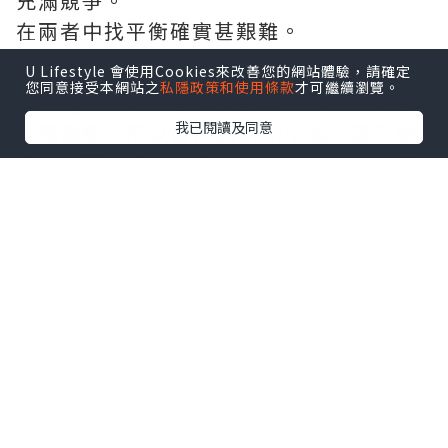
充滿競爭。
在兩者中找平衡確實甚艱難。
U Lifestyle 會使用Cookies來改善您的網站體驗，請確定
您同意接受本網站之
私隱政策和使用條款
才可繼續瀏覽。
要知道良好嘅語言能力對小朋友嚟講係好
我已閱讀及同意
大嘅優勢，所以自playgroup起，我已揀
全由外籍老師教嘅課堂，希望
#可樂仔
可
以由細開始耳濡目染。
自問屋企未能打造一個純正口音嘅英文環
境畀可樂仔，所以爸媽能做到嘅就只有搵
一間信譽良好、又有豐富經驗嘅英文學習
中心畀佢。