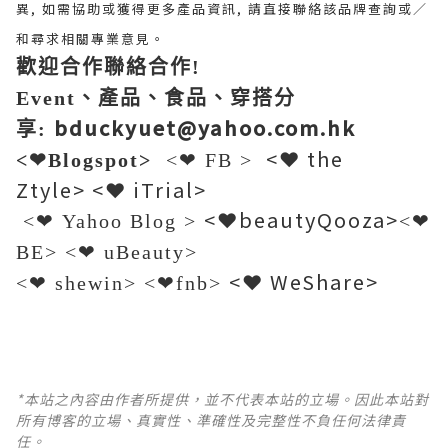
異, 如需協助或獲得更多產品資訊, 請直接聯絡該品牌查詢或∕
和尋求相關專業意見。
歡迎合作聯絡合作!
Event、產品、食品、穿搭分
bduckyuet@yahoo.com.hk
享
:
<❤ the
<❤Blogspot>
<❤ FB >
Ztyle> <❤ iTrial>
<❤beautyQooza>
<❤ Yahoo Blog >
<❤
BE> <❤ uBeauty>
<❤ WeShare>
<❤ shewin> <❤fnb>
*本站之內容由作者所提供，並不代表本站的立場。因此本站對
所有博客的立場、真實性、準確性及完整性不負任何法律責
任。