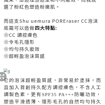
選了粉紅色塑造粉嫩肌。
而這支Shu uemura POREraser CC泡沫
底霜可以造做
四大特點:
❀CC 調控膚色
❀令毛孔隱形
❀均勻持久妝效
❀超輕盈泡沫質感
它的泡沫超輕盈質感，非常易於塗抹，而
且加入首創持久配方調控膚色，不含人工
調製色素，更有
防曬功效，
SPF35 PA+++
塑造平滑透薄、隱形毛孔的自然均勻持久