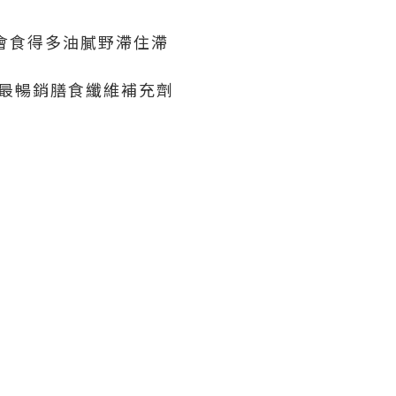
都會食得多油膩野滯住滯
1 最暢銷膳食纖維補充劑