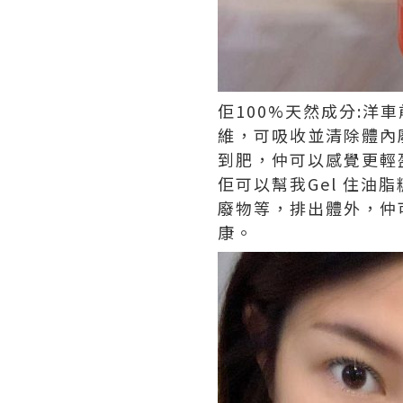
佢100%天然成分:洋車
維，可吸收並清除體內
到肥，仲可以感覺更輕
佢可以幫我Gel 住
廢物等，排出體外，仲
康。