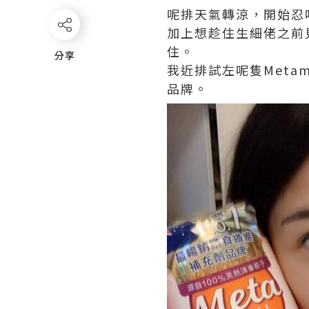
呢排天氣轉涼，開始忍
加上想趁住生細佬之前見
住。
分享
分享
我近排試左呢隻Metam
品牌。