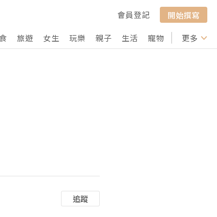
會員登記
開始撰寫
食
旅遊
女生
玩樂
親子
生活
寵物
行山
更多
打卡
追蹤