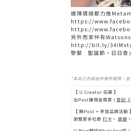
連陳倩揚都力推Metamu
https://www.faceb
https://www.faceb
另外而家仲有Watsons ex
http://bit.ly/34iMxt
黎緊 聖誕節，日日食
*本站之內容由作者所提供，
【 U Creator 招募 】
出Post賺現金獎賞 l
登記《
【 睇Post + 參加品牌活動 
瀏覽更多社群
打卡
丶
旅遊
U Blog開咗WhatsAp