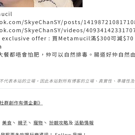
cil
ook.com/SkyeChanSY/posts/14198721081710
ook.com/SkyeChanSY/videos/4093414233170
clusive offer : 買Metamucil滿$300可減$70
a
大餐都唔會怕肥，仲可以自然排毒。腸道好仲自然
並不代表本站的立場。因此本站對所有博客的立場、真實性、準確性
社群創作有價企劃》
】
丶
美食
丶
親子
丶
寵物
丶
扮靚攻略
及
活動情報
p啦！發掘更多吃喝玩樂資訊！
Follow 我哋
！