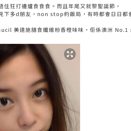
唔住狂打邊爐食食食。而且年尾又就黎聖誕節，
下多d朋友，non stop約飯局，有時都會日日
ucil 美達施膳食纖維粉香橙味味，佢係澳洲 No.