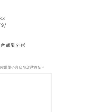
83
79/
由內靚到外啦
及完整性不負任何法律責任。