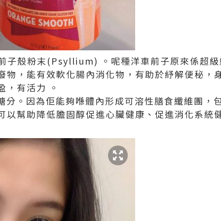
前子殼粉末(Psyllium) 。呢種洋車前子原來係
廢物，能有效軟化腸內消化物，有助於紓解便秘，身
盈，有活力 。
油脂糖分。因為佢能夠喺體內形成可溶性膳食纖維團，
可以幫助降低膽固醇促進心臟健康、促進消化系統健