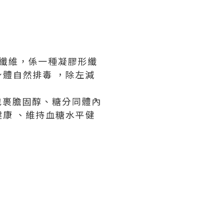
超級纖維，係一種凝膠形纖
體自然排毒 ，除左減
包裹膽固醇、糖分同體內
康 、維持血糖水平健