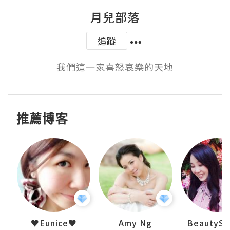
月兒部落
追蹤
我們這一家喜怒哀樂的天地
推薦博客
h 夏沫
♥Eunice♥
Amy Ng