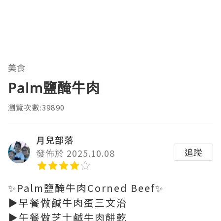
美食
Palm鹽醃牛肉
瀏覽次數:39890
月兒部落
追蹤
發佈於 2025.10.08
✨Palm鹽醃牛肉Corned Beef✨
▶️早餐做鹹牛肉蛋三文治
▶️午餐做芝士鹹牛肉餅乾