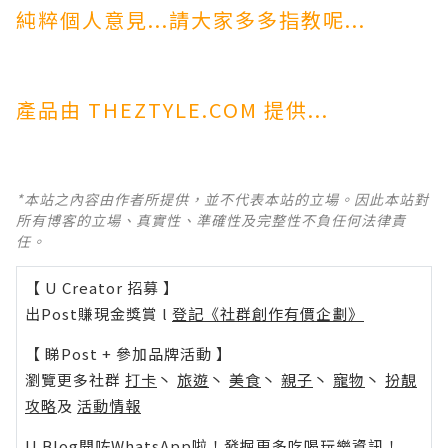
純粹個人意見...請大家多多指教呢...
產品由 THEZTYLE.COM 提供...
*本站之內容由作者所提供，並不代表本站的立場。因此本站對
所有博客的立場、真實性、準確性及完整性不負任何法律責
任。
【 U Creator 招募 】
出Post賺現金獎賞 l
登記《社群創作有價企劃》
【 睇Post + 參加品牌活動 】
瀏覽更多社群
打卡
丶
旅遊
丶
美食
丶
親子
丶
寵物
丶
扮靚
攻略
及
活動情報
U Blog開咗WhatsApp啦！發掘更多吃喝玩樂資訊！