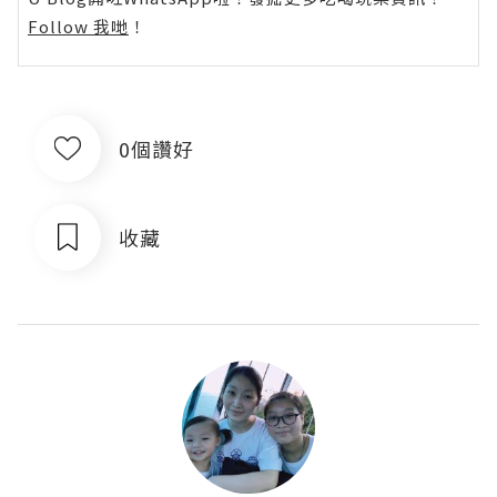
Follow 我哋
！
0個讚好
收藏