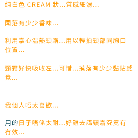
純白色 CREAM 狀...質感細滑...
聞落有少少香味...
利用掌心温熱頸霜...用以輕拍頸部同胸口
位置...
頸霜好快吸收左...可惜...摸落有少少黏貼感
覺...
我個人唔太喜歡...
用的
日子唔係太耐...好難去講頸霜究竟有
冇效...