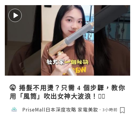
🤫 捲髮不用燙？只需 4 個步驟，教你
用「風筒」吹出女神大波浪！💇‍♀️
PriseMall日本深度攻略 家電美妝
3小時前