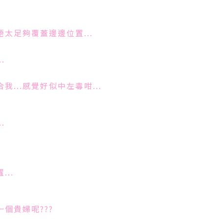
唔太足夠覆蓋邊邊位置...
.
...感覺好似中左毒咁...
.
..
一個貴婦呢???