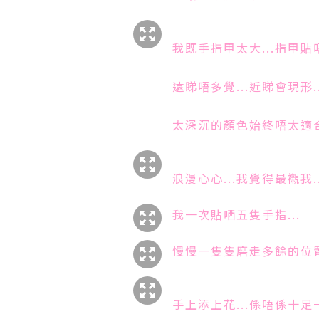
我既手指甲太大...指甲貼
遠睇唔多覺...近睇會現形..
太深沉的顏色始終唔太適合我
浪漫心心...我覺得最襯我..
我一次貼哂五隻手指...
慢慢一隻隻磨走多餘的位置.
手上添上花...係唔係十足