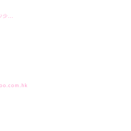
少...
oo.com.hk