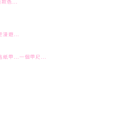
款色...
漫遊...
紙甲...一個甲尺...