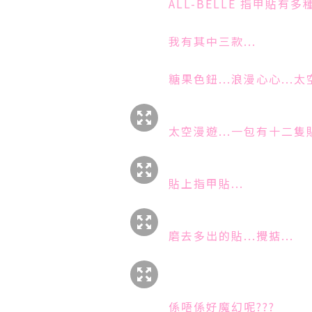
ALL-BELLE 指甲貼有多種
我有其中三款...
糖果色鈕...浪漫心心...太空
太空漫遊...一包有十二隻貼
貼上指甲貼...
磨去多出的貼...攪掂...
係唔係好魔幻呢???