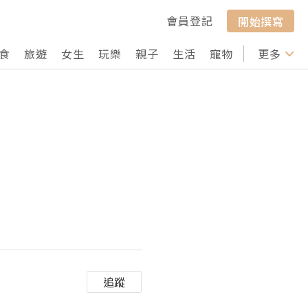
會員登記
開始撰寫
食
旅遊
女生
玩樂
親子
生活
寵物
行山
更多
打卡
追蹤