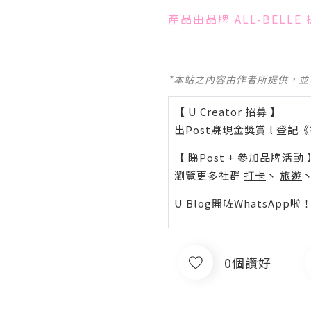
產品由品牌 ALL-BELLE 提
*本站之內容由作者所提供，
【 U Creator 招募 】
出Post賺現金獎賞 l
登記《
【 睇Post + 參加品牌活動 
瀏覽更多社群
打卡
丶
旅遊
U Blog開咗WhatsAp
0個讚好