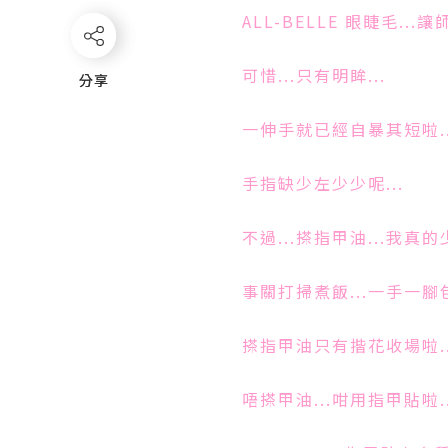
ALL-BELLE 眼睫毛...
讓
可惜...只有明眸...
分享
分享
一伸手就已經自暴其短啦..
手指缺少左少少呢...
不過...搽指甲油...我真的
事關打掃煮飯...一手一腳包
搽指甲油只有揩花收場啦..
唔搽甲油...咁用指甲貼啦..