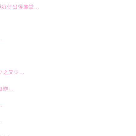
師奶仔出得廳堂
...
.
少之又少...
辦...
.
.