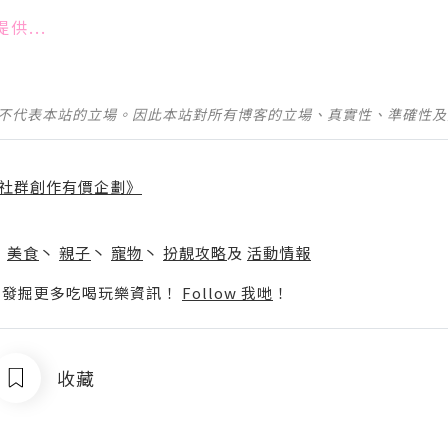
供...
並不代表本站的立場。因此本站對所有博客的立場、真實性、準確性
社群創作有價企劃》
】
丶
美食
丶
親子
丶
寵物
丶
扮靚攻略
及
活動情報
p啦！發掘更多吃喝玩樂資訊！
Follow 我哋
！
收藏