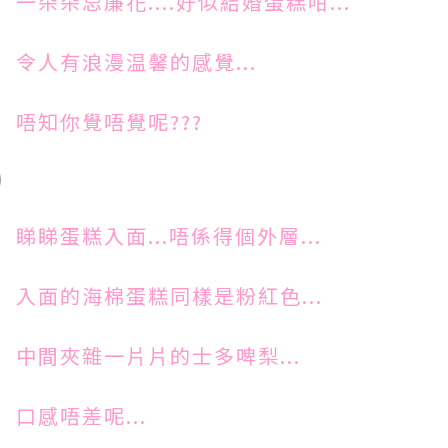
一朵朵忌廉花....好似結婚蛋糕咁...
令人有浪漫温馨的感覺...
唔知你覺唔覺呢???
睇睇蛋糕入面...唔係得個外層...
入面的海棉蛋糕同樣是粉紅色...
中間夾雜一片片的士多啤梨...
口感唔差呢...