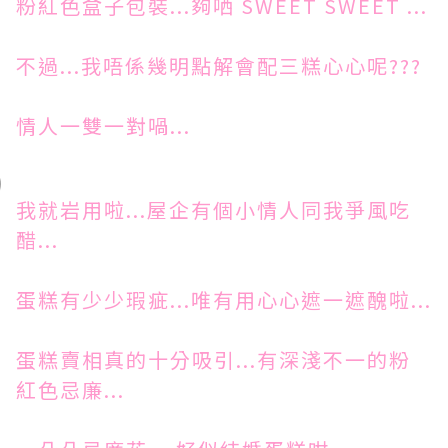
粉紅色盒子包裝...夠哂 SWEET SWEET ...
不過...我唔係幾明點解會配三糕心心呢???
情人一雙一對喎...
我就岩用啦...屋企有個小情人同我爭風吃
醋...
蛋糕有少少瑕疵...唯有用心心遮一遮醜啦...
蛋糕賣相真的十分吸引...有深淺不一的粉
紅色忌廉...