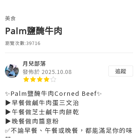
美食
Palm鹽醃牛肉
瀏覽次數:39716
月兒部落
追蹤
發佈於 2025.10.08
✨Palm鹽醃牛肉Corned Beef✨
▶️早餐做鹹牛肉蛋三文治
▶️午餐做芝士鹹牛肉餅乾
▶️晚餐做肉醬意粉
✅不論早餐、午餐或晚餐，都能滿足你的味