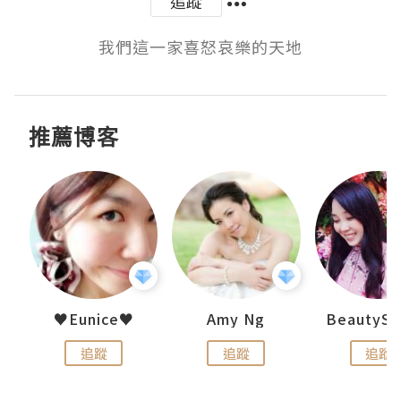
追蹤
我們這一家喜怒哀樂的天地
推薦博客
h 夏沫
♥Eunice♥
Amy Ng
追蹤
追蹤
追蹤