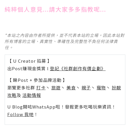
純粹個人意見...請大家多多指教呢...
*本站之內容由作者所提供，並不代表本站的立場。因此本站對
所有博客的立場、真實性、準確性及完整性不負任何法律責
任。
【 U Creator 招募 】
出Post賺現金獎賞 l
登記《社群創作有價企劃》
【 睇Post + 參加品牌活動 】
瀏覽更多社群
打卡
丶
旅遊
丶
美食
丶
親子
丶
寵物
丶
扮靚
攻略
及
活動情報
U Blog開咗WhatsApp啦！發掘更多吃喝玩樂資訊！
Follow 我哋
！