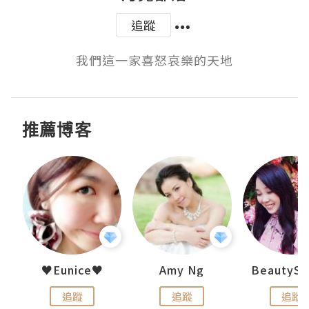
追蹤
我們這一家喜怒哀樂的天地
推薦博客
h 夏沫
♥Eunice♥
Amy Ng
追蹤
追蹤
追蹤