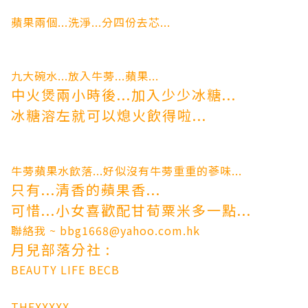
蘋果兩個...洗淨...分四份去芯...
九大碗水...放入牛蒡...蘋果...
中火煲兩小時後...加入少少冰糖...
冰糖溶左就可以熄火飲得啦...
牛蒡蘋果水飲落...好似沒有牛蒡重重的蔘味...
只有...清香的蘋果香...
可惜...小女喜歡配甘荀粟米多一點...
聯絡我 ~ bbg1668@yahoo.com.hk
月兒部落分社 :
BEAUTY LIFE
BECB
THEXXXXX