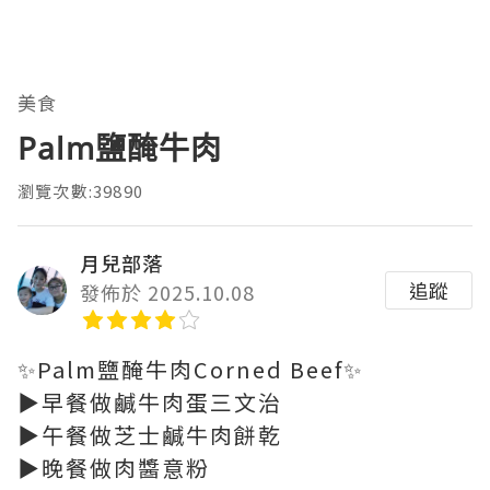
美食
Palm鹽醃牛肉
瀏覽次數:39890
月兒部落
追蹤
發佈於 2025.10.08
✨Palm鹽醃牛肉Corned Beef✨
▶️早餐做鹹牛肉蛋三文治
▶️午餐做芝士鹹牛肉餅乾
▶️晚餐做肉醬意粉