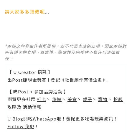
...
請大家多多指教呢
*本站之內容由作者所提供，並不代表本站的立場。因此本站對
所有博客的立場、真實性、準確性及完整性不負任何法律責
任。
【 U Creator 招募 】
出Post賺現金獎賞 l
登記《社群創作有價企劃》
【 睇Post + 參加品牌活動 】
瀏覽更多社群
打卡
丶
旅遊
丶
美食
丶
親子
丶
寵物
丶
扮靚
攻略
及
活動情報
U Blog開咗WhatsApp啦！發掘更多吃喝玩樂資訊！
Follow 我哋
！