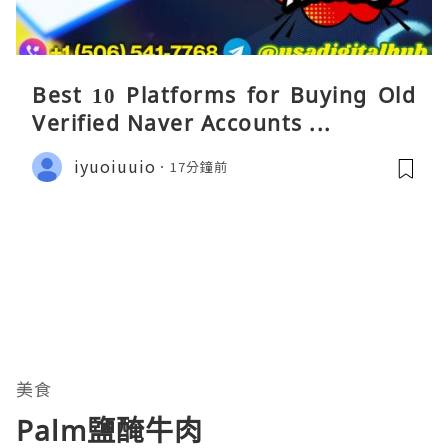
Best 10 Platforms for Buying Old
Verified Naver Accounts ...
iyuoiuuio
17分鐘前
美食
Palm鹽醃牛肉