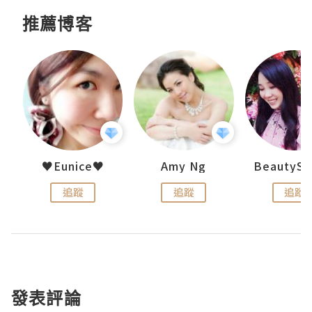
推薦博客
h 夏沫
♥Eunice♥
Amy Ng
追蹤
追蹤
追蹤
發表評論