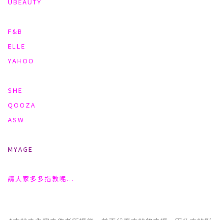
UBEAUTY
F&B
ELLE
YAHOO
SHE
QOOZA
ASW
MYAGE
請大家多多指教呢...