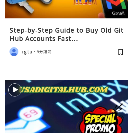
Step‑by‑Step Guide to Buy Old Git
Hub Accounts Fast...
rgtu
9分鐘前