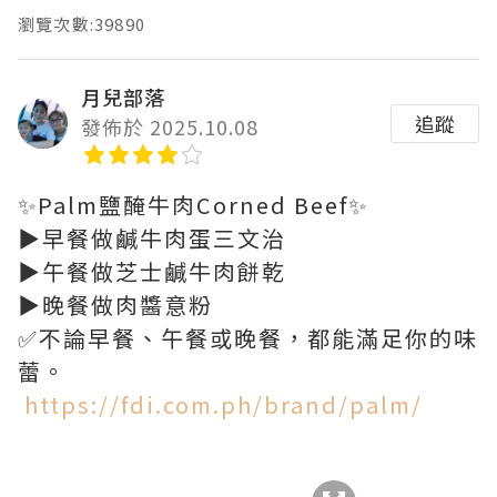
瀏覽次數:39890
月兒部落
追蹤
發佈於 2025.10.08
✨Palm鹽醃牛肉Corned Beef✨
▶️早餐做鹹牛肉蛋三文治
▶️午餐做芝士鹹牛肉餅乾
▶️晚餐做肉醬意粉
✅不論早餐、午餐或晚餐，都能滿足你的味
蕾。
https://fdi.com.ph/brand/palm/