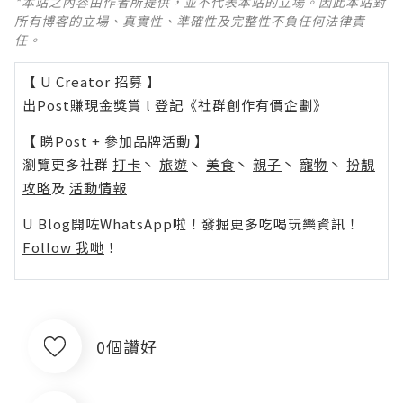
*本站之內容由作者所提供，並不代表本站的立場。因此本站對
所有博客的立場、真實性、準確性及完整性不負任何法律責
任。
【 U Creator 招募 】
出Post賺現金獎賞 l
登記《社群創作有價企劃》
【 睇Post + 參加品牌活動 】
瀏覽更多社群
打卡
丶
旅遊
丶
美食
丶
親子
丶
寵物
丶
扮靚
攻略
及
活動情報
U Blog開咗WhatsApp啦！發掘更多吃喝玩樂資訊！
Follow 我哋
！
0個讚好