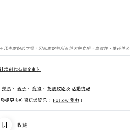
並不代表本站的立場。因此本站對所有博客的立場、真實性、準確性
社群創作有價企劃》
】
丶
美食
丶
親子
丶
寵物
丶
扮靚攻略
及
活動情報
p啦！發掘更多吃喝玩樂資訊！
Follow 我哋
！
收藏