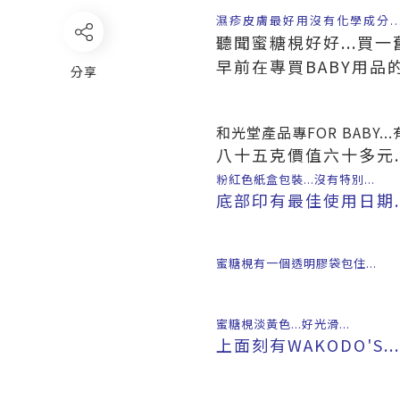
濕疹皮膚最好用沒有化學成分...
聽聞蜜糖梘好好...買一舊
早前在專買BABY用品
分享
和光堂產品專FOR BABY..
八十五克價值六十多元..
粉紅色紙盒包裝...沒有特別...
底部印有最佳使用日期..
蜜糖梘有一個透明膠袋包住...
蜜糖梘淡黃色...好光滑...
上面刻有WAKODO'S...