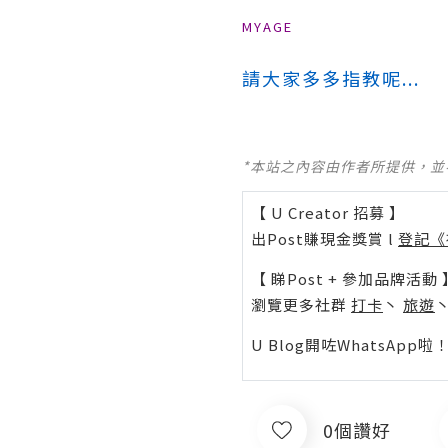
MYAGE
請大家多多指教呢...
*本站之內容由作者所提供，
【 U Creator 招募 】
出Post賺現金獎賞 l
登記《
【 睇Post + 參加品牌活動 
瀏覽更多社群
打卡
丶
旅遊
U Blog開咗WhatsAp
0個讚好