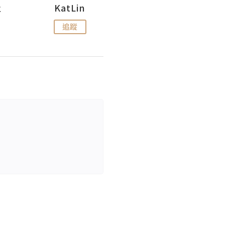
杜
KatLin
Missmiki 米奇小姐
追蹤
追蹤