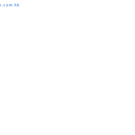
o.c
om.hk