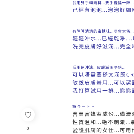
我用雙手轉兩轉...雙手搓揉一陣...
已經有泡泡...泡泡好細密.
有陣陣清清的蜜糖味...唔會太俗...
輕輕沖水...已經乾淨...
洗完皮膚好滋潤...完全唔
我用過沖涼...皮膚滋潤唔錯...
可以唔需要搽太潤既CREA
敏感皮膚岩用...可以潔面
我打算試用一排...睇睇
簡介一下 ~
含豐富蜂蜜成份...備清
性質温和...絶不刺激..
0
愛護肌膚的女仕...可用