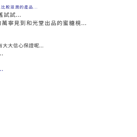
比較滋潤的產品...
試試...
的萬寧見到和光堂出品的蜜糖梘...
.有大大信心保證呢...
.
.