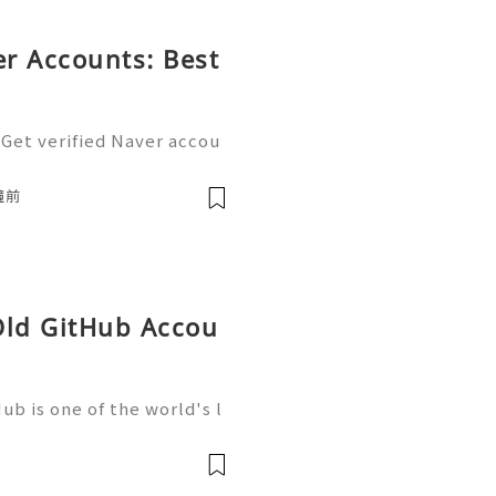
r Accounts: Best
 Get verified Naver accou
tal ecosystem. Easily man
nd blogging with a single
鐘前
Old GitHub Accou
b is one of the world's l
elopment, trusted by mill
artups, and open-source c