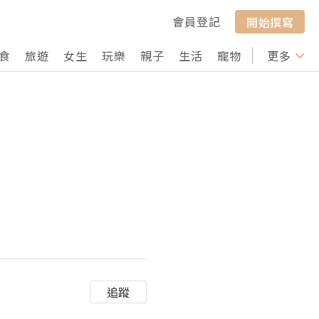
會員登記
開始撰寫
食
旅遊
女生
玩樂
親子
生活
寵物
行山
更多
打卡
追蹤