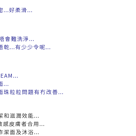
..好柔滑...
.唔會難洗淨...
乾...有少少令呢...
M...
...
面珠粒粒問題有冇改善...
潔和滋潤效能...
.敏感皮膚者合用...
作潔面及沐浴...