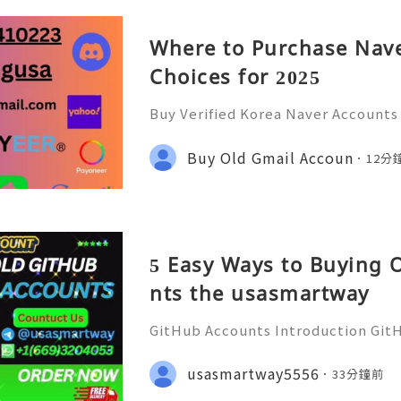
Where to Purchase Nave
Choices for 2025
Buy Verified Korea Naver Accounts
nts to access Korea’s leading digi
age search, shopping, payments, a
Buy Old Gmail Accoun
12分
trusted account. accking
5 Easy Ways to Buying 
nts the usasmartway
GitHub Accounts Introduction GitHu
eading platforms for software dev
ions of developers, businesses, st
usasmartway5556
33分鐘前
ommunities. It is much m