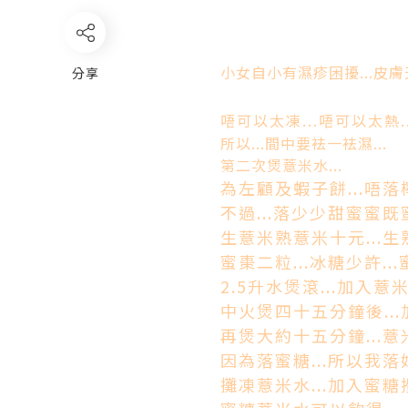
小女自小有濕疹困擾...皮膚天
分享
唔可以太凍...唔可以太熱..
所以...間中要袪一袪濕...
第二次煲薏米水...
為左顧及蝦子餅...唔落檸
不過...落少少甜蜜蜜既蜜
生薏米熟薏米十元...生
蜜棗二粒...冰糖少許...
2.5升水煲滾...加入薏米.
中火煲四十五分鐘後...加
再煲大約十五分鐘...薏米
因為落蜜糖...所以我落
攤凍薏米水...加入蜜糖攪