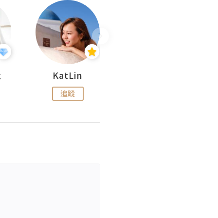
杜
KatLin
Missmiki 米奇小姐
追蹤
追蹤