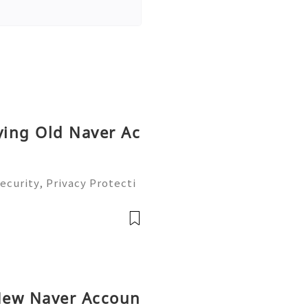
ying Old Naver Ac
ecurity, Privacy Protecti
plete Guide 2026) 💫💎
tomer Support 💫💎💲💫🌐
💎💲💫🌐✨💎Teleg
New Naver Accoun