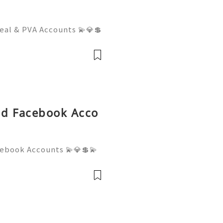
eal & PVA Accounts 💫💎💲
mer Support 💫💎💲💫🌐✨
💲💫🌐✨💎Telegram: @usa
sadigitalhub 💫💎💲💫🌐✨
Old Facebook Acco
cebook Accounts 💫💎💲💫
er Support 💫💎💲💫🌐✨💎W
💫🌐✨💎Telegram: @usadigi
igitalhub 💫💎💲💫🌐✨💎Em