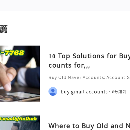
薦
10 Top Solutions for Bu
counts for,,,
Buy Old Naver Accounts: Account S
on & Responsible Management (Com
💲💫🌐✨💎Fast & Reliable 24/7 Cus
buy gmail accounts
8分鐘前
✨💎WhatsApp :+1 (506) 541-7768 💫
Where to Buy Old and 