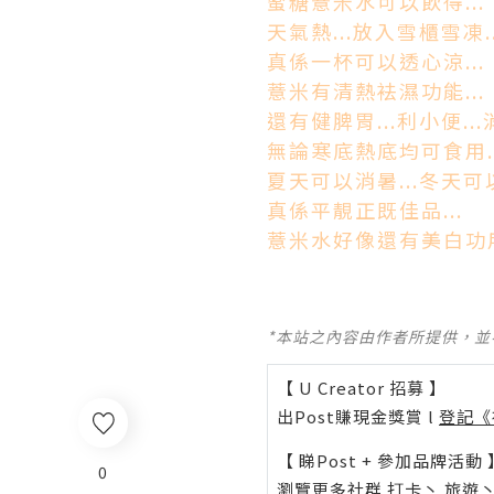
蜜糖薏米水可以飲得...
天氣熱...放入雪櫃雪凍..
真係一杯可以透心涼...
薏米有清熱袪濕功能...
還有健脾胃...利小便...
無論寒底熱底均可食用..
夏天可以消暑...冬天可以
真係平靚正既佳品...
薏米水好像還有美白功用.
*本站之內容由作者所提供，
【 U Creator 招募 】
出Post賺現金獎賞 l
登記《
【 睇Post + 參加品牌活動 
0
瀏覽更多社群
打卡
丶
旅遊