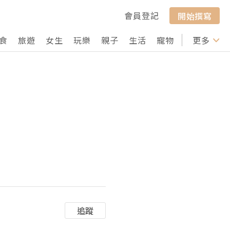
會員登記
開始撰寫
食
旅遊
女生
玩樂
親子
生活
寵物
行山
更多
打卡
追蹤