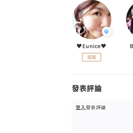
LoveCath 夏沫
♥Eunice♥
追蹤
追蹤
發表評論
登入
發表評論