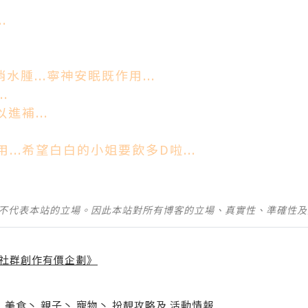
.
消水腫...寧神安眠既作用...
.
進補...
..希望白白的小姐要飲多D啦...
並不代表本站的立場。因此本站對所有博客的立場、真實性、準確性
社群創作有價企劃》
】
丶
美食
丶
親子
丶
寵物
丶
扮靚攻略
及
活動情報