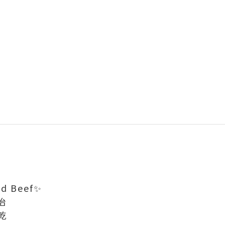
d Beef✨
治
乾