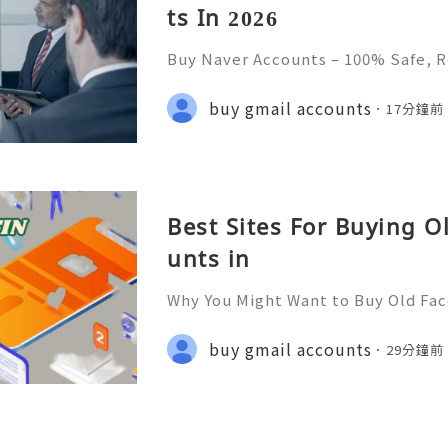
ts In 2026
Buy Naver Accounts – 100% Safe, R
💫🌐✨💎Fast & Reliable 24/7 Custo
💎WhatsApp :+1 (506) 541-7768 💫
buy gmail accounts
17分鐘前
digitalhub 💫💎💲💫🌐✨💎Discord: u
Best Sites For Buying 
unts in
Why You Might Want to Buy Old Fa
🌐✨💎Fast & Reliable 24/7 Custom
hatsApp :+1 (506) 541-7768 💫💎💲
buy gmail accounts
29分鐘前
talhub 💫💎💲💫🌐✨💎Discord: usad
a