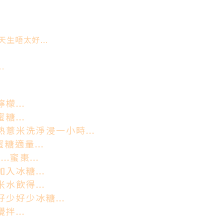
生唔太好...
.
檬...
糖...
熟薏米洗淨浸一小時...
蜜糖適量...
..蜜棗...
入冰糖...
水飲得...
好少好少冰糖...
拌...