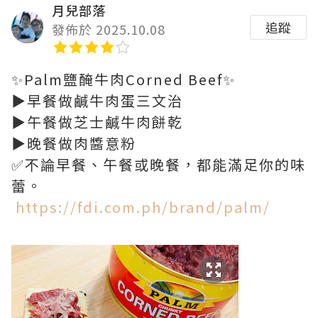
月兒部落
追蹤
發佈於 2025.10.08
✨Palm鹽醃牛肉Corned Beef✨
▶️早餐做鹹牛肉蛋三文治
▶️午餐做芝士鹹牛肉餅乾
▶️晚餐做肉醬意粉
✅不論早餐、午餐或晚餐，都能滿足你的味
蕾。
https://fdi.com.ph/brand/palm/