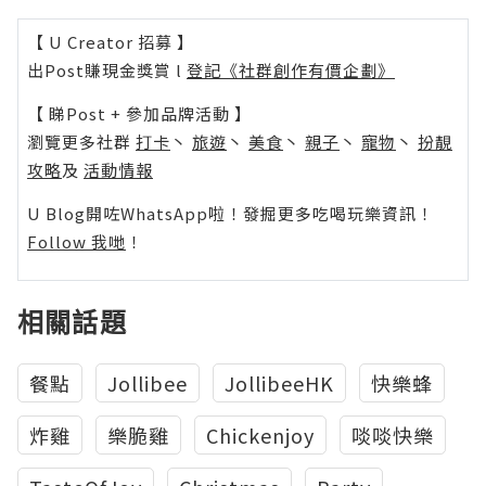
【 U Creator 招募 】
出Post賺現金獎賞 l
登記《社群創作有價企劃》
【 睇Post + 參加品牌活動 】
瀏覽更多社群
打卡
丶
旅遊
丶
美食
丶
親子
丶
寵物
丶
扮靚
攻略
及
活動情報
U Blog開咗WhatsApp啦！發掘更多吃喝玩樂資訊！
Follow 我哋
！
相關話題
餐點
Jollibee
JollibeeHK
快樂蜂
炸雞
樂脆雞
Chickenjoy
啖啖快樂