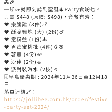
惠🎉
一睇👀就即刻諗到聖誕🎄Party食啲乜。
只需 $448 (原價: $498)，套餐有齊：
❤ 樂脆雞 (8件)🍗
❤ 酥脆雞塊 (大) (2份)🍗
❤ 意粉盤 (1份)🍝
❤ 香芒蜜桃批 (4件)🥭🍑
❤ 薯蓉 (4份)🥔
❤ 沙律 (2份)🥗
❤ 派對裝汽水 (2枝)🥤
🗓早鳥優惠期 : 2024年11月26日至12月18
日
落單連結🔗：
https://jollibee.com.hk/order/festive
-party-set-2024/