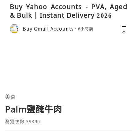
Buy Yahoo Accounts - PVA, Aged
& Bulk | Instant Delivery 2026
Buy Gmail Accounts
6小時前
美食
Palm鹽醃牛肉
瀏覽次數:39890