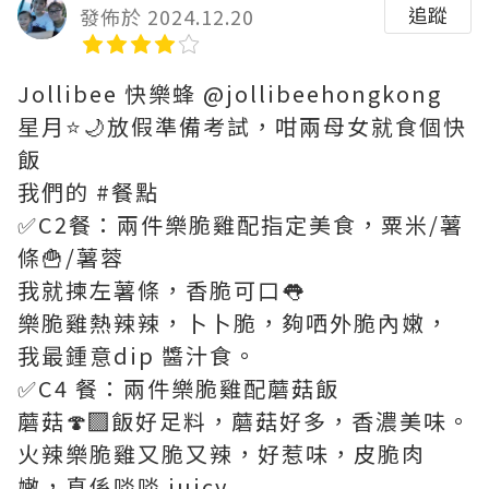
追蹤
發佈於 2024.12.20
Jollibee 快樂蜂 @jollibeehongkong
星月⭐🌙放假準備考試，咁兩母女就食個快
飯
我們的 #餐點
✅C2餐：兩件樂脆雞配指定美食，粟米/薯
條🍟/薯蓉
我就揀左薯條，香脆可口👅
樂脆雞熱辣辣，卜卜脆，夠哂外脆內嫩，
我最鍾意dip 醬汁食。
✅C4 餐：兩件樂脆雞配蘑菇飯
蘑菇🍄‍🟫飯好足料，蘑菇好多，香濃美味。
火辣樂脆雞又脆又辣，好惹味，皮脆肉
嫩，真係啖啖 juicy