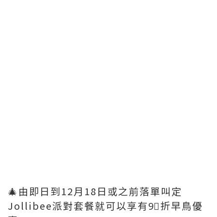
🎄由即日到12月18日或之前落單叫定
Jollibee派對套餐就可以享有9⃣折早鳥優