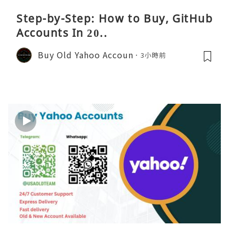
Step-by-Step: How to Buy, GitHub
Accounts In 20..
Buy Old Yahoo Accoun
3小時前