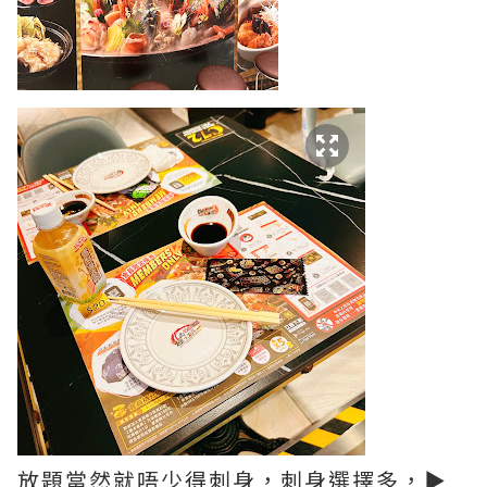
放題當然就唔少得刺身，刺身選擇多，▶️