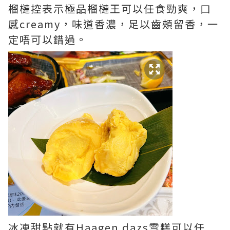
榴槤控表示極品榴槤王可以任食勁爽，口
感creamy，味道香濃，足以齒頰留香，一
定唔可以錯過。
冰凍甜點就有Haagen dazs雪糕可以任