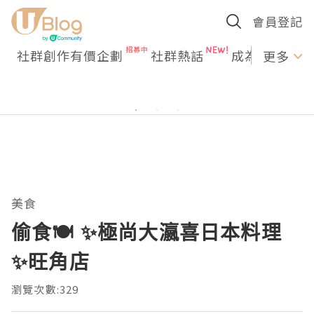
會員登記
社群創作有價企劃
社群熱話
成為U Creato
更多
美食
偷食🍽️ ✨極尚大瀛喜日本料理
✨旺角店
瀏覽次數:329