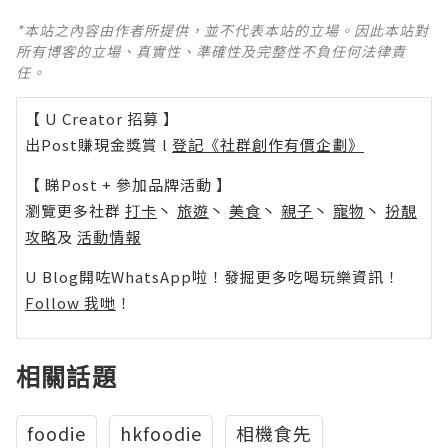
*本站之內容由作者所提供，並不代表本站的立場。因此本站對
所有博客的立場、真實性、準確性及完整性不負任何法律責
任。
【 U Creator 招募 】
出Post賺現金獎賞 l
登記《社群創作有價企劃》
【 睇Post + 參加品牌活動 】
瀏覽更多社群
打卡
丶
旅遊
丶
美食
丶
親子
丶
寵物
丶
扮靚
攻略
及
活動情報
U Blog開咗WhatsApp啦！發掘更多吃喝玩樂資訊！
Follow 我哋
！
相關話題
foodie
hkfoodie
相機食先