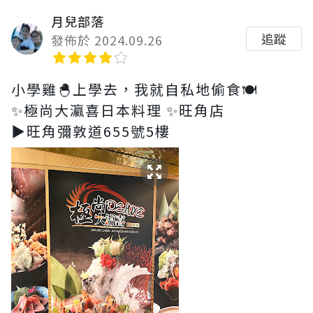
月兒部落
追蹤
發佈於 2024.09.26
小學雞🐣上學去，我就自私地偷食🍽️
✨極尚大瀛喜日本料理 ✨旺角店
▶️旺角彌敦道655號5樓