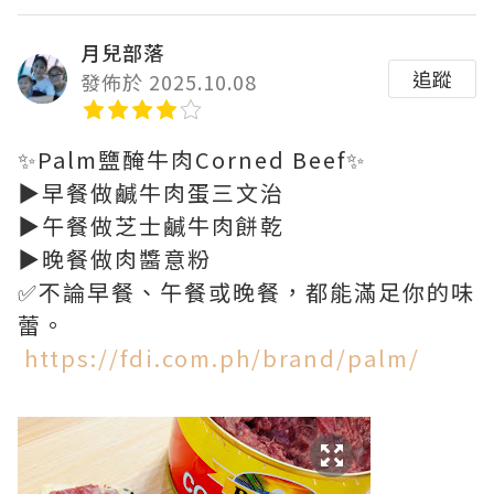
月兒部落
追蹤
發佈於 2025.10.08
✨Palm鹽醃牛肉Corned Beef✨
▶️早餐做鹹牛肉蛋三文治
▶️午餐做芝士鹹牛肉餅乾
▶️晚餐做肉醬意粉
✅不論早餐、午餐或晚餐，都能滿足你的味
蕾。
https://fdi.com.ph/brand/palm/