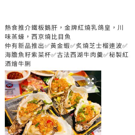
熱食推介鐵板鵝肝，金牌紅燒乳鴿皇，川
味蒸蠔，西京燒比目魚
仲有新品推出✅黃金蝦✅炙燒芝士榴連波✅
海膽魚籽紫菜杯✅古法西湖牛肉羹✅秘製紅
酒燴牛脷