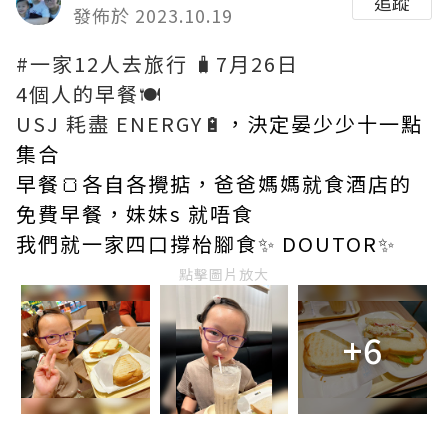
追蹤
發佈於 2023.10.19
#一家12人去旅行 🧳7月26日
4個人的早餐🍽️
USJ 耗盡 ENERGY🔋
，決定晏少少十一點
集合
早餐🍞各自各攪掂，爸爸媽媽就食酒店的
免費早餐，妹妹s 就唔食
我們就一家四口撐枱腳食✨ DOUTOR✨
點擊圖片放大
+6