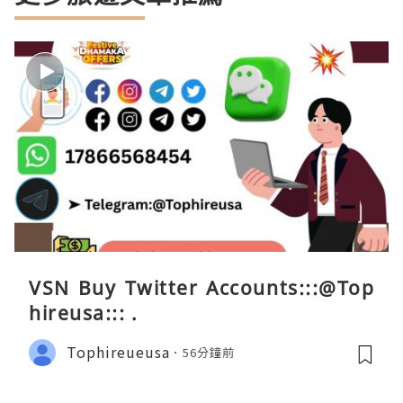
VSN Buy Twitter Accounts:::@Top
hireusa::: .
Tophireueusa
56分鐘前