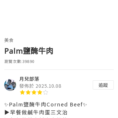
美食
Palm鹽醃牛肉
瀏覽次數:39890
月兒部落
追蹤
發佈於 2025.10.08
✨Palm鹽醃牛肉Corned Beef✨
▶️早餐做鹹牛肉蛋三文治