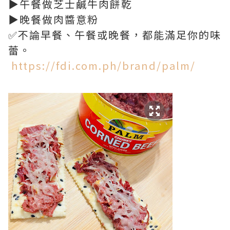
▶️午餐做芝士鹹牛肉餅乾
▶️晚餐做肉醬意粉
✅不論早餐、午餐或晚餐，都能滿足你的味
蕾。
https://fdi.com.ph/brand/palm/