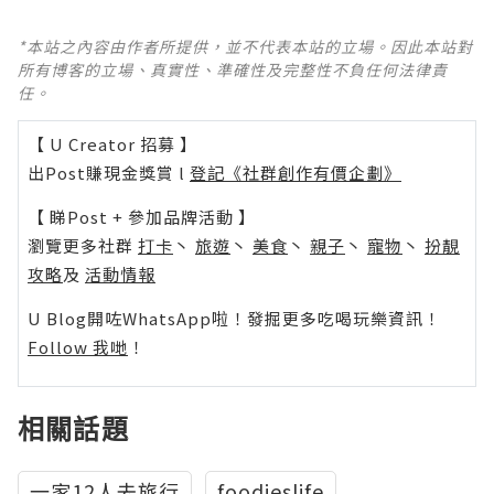
*本站之內容由作者所提供，並不代表本站的立場。因此本站對
所有博客的立場、真實性、準確性及完整性不負任何法律責
任。
【 U Creator 招募 】
出Post賺現金獎賞 l
登記《社群創作有價企劃》
【 睇Post + 參加品牌活動 】
瀏覽更多社群
打卡
丶
旅遊
丶
美食
丶
親子
丶
寵物
丶
扮靚
攻略
及
活動情報
U Blog開咗WhatsApp啦！發掘更多吃喝玩樂資訊！
Follow 我哋
！
相關話題
一家12人去旅行
foodieslife