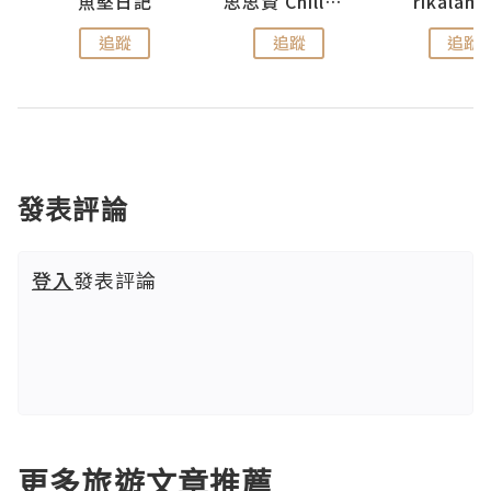
urnal
魚堅日記
思思賢 ChillMyBabe
rikala
追蹤
追蹤
追蹤
發表評論
登入
發表評論
更多旅遊文章推薦