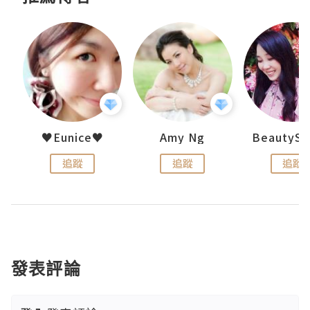
h 夏沫
♥Eunice♥
Amy Ng
追蹤
追蹤
追蹤
發表評論