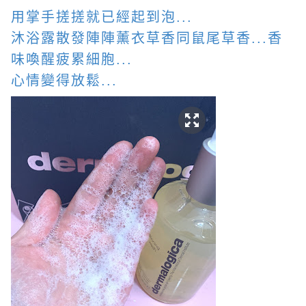
用掌手搓搓就已經起到泡...
沐浴露散發陣陣
薰衣草香
同鼠尾草
香...香
味喚醒疲累細胞...
心情變得放鬆...