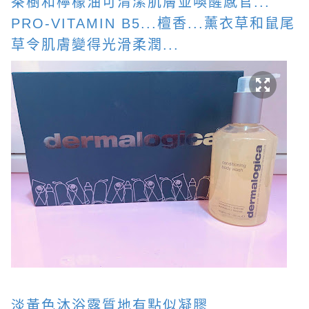
茶樹和檸檬油可清潔肌膚並喚醒感官...
PRO-VITAMIN B5...檀香...薰衣草和鼠尾
草令肌膚變得光滑柔潤...
淡黃色沐浴露質地有點似凝膠...