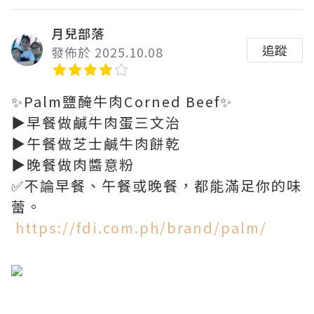
月兒部落
追蹤
發佈於 2025.10.08
✨Palm鹽醃牛肉Corned Beef✨
▶️早餐做鹹牛肉蛋三文治
▶️午餐做芝士鹹牛肉餅乾
▶️晚餐做肉醬意粉
✅不論早餐、午餐或晚餐，都能滿足你的味
蕾。
https://fdi.com.ph/brand/palm/