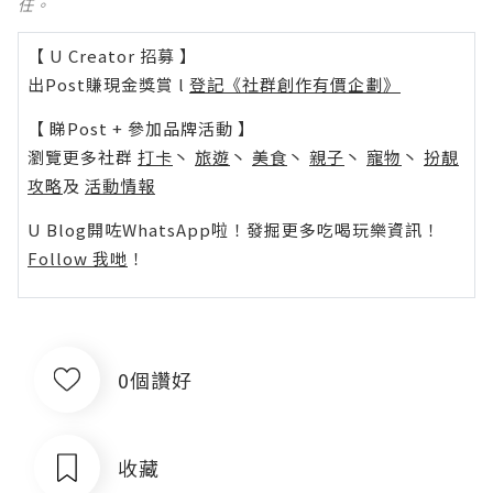
任。
【 U Creator 招募 】
出Post賺現金獎賞 l
登記《社群創作有價企劃》
【 睇Post + 參加品牌活動 】
瀏覽更多社群
打卡
丶
旅遊
丶
美食
丶
親子
丶
寵物
丶
扮靚
攻略
及
活動情報
U Blog開咗WhatsApp啦！發掘更多吃喝玩樂資訊！
Follow 我哋
！
0個讚好
收藏