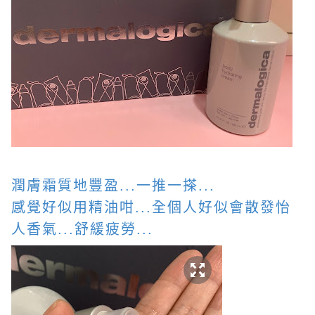
潤膚霜質地豐盈...一推一搽...
感覺好似用精油咁...全個人好似會散發怡
人香氣...舒緩疲勞...