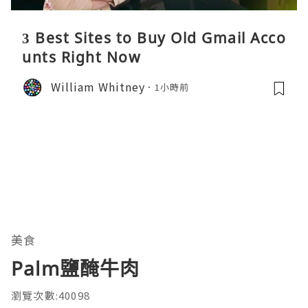
3 Best Sites to Buy Old Gmail Acco
unts Right Now
William Whitney
1小時前
美食
Palm鹽醃牛肉
瀏覽次數:40098