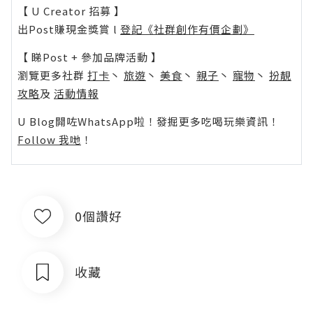
【 U Creator 招募 】
出Post賺現金獎賞 l
登記《社群創作有價企劃》
【 睇Post + 參加品牌活動 】
瀏覽更多社群
打卡
丶
旅遊
丶
美食
丶
親子
丶
寵物
丶
扮靚
攻略
及
活動情報
U Blog開咗WhatsApp啦！發掘更多吃喝玩樂資訊！
Follow 我哋
！
0個讚好
收藏