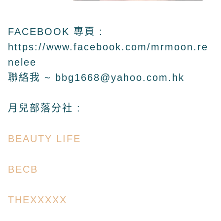
FACEBOOK 專頁 :
https://www.facebook.com/mrmoon.re
nelee
聯絡我 ~
bbg1668@yahoo.com.hk
月兒部落
分社
:
BEAUTY LIFE
BECB
THEXXXXX