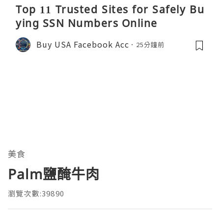
Top 11 Trusted Sites for Safely Bu
ying SSN Numbers Online
Buy USA Facebook Acc
25分鐘前
美食
Palm鹽醃牛肉
瀏覽次數:39890