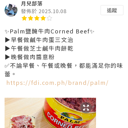
月兒部落
追蹤
發佈於 2025.10.08
✨Palm鹽醃牛肉Corned Beef✨
▶️早餐做鹹牛肉蛋三文治
▶️午餐做芝士鹹牛肉餅乾
▶️晚餐做肉醬意粉
✅不論早餐、午餐或晚餐，都能滿足你的味
蕾。
https://fdi.com.ph/brand/palm/