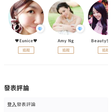
h 夏沫
♥Eunice♥
Amy Ng
追蹤
追蹤
追蹤
發表評論
登入
發表評論