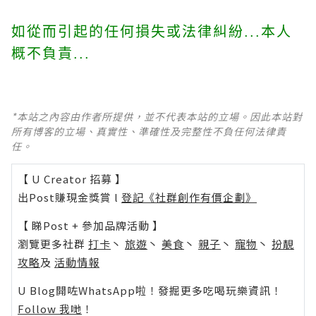
如從而引起的任何損失或法律糾紛...本人
概不負責...
*本站之內容由作者所提供，並不代表本站的立場。因此本站對
所有博客的立場、真實性、準確性及完整性不負任何法律責
任。
【 U Creator 招募 】
出Post賺現金獎賞 l
登記《社群創作有價企劃》
【 睇Post + 參加品牌活動 】
瀏覽更多社群
打卡
丶
旅遊
丶
美食
丶
親子
丶
寵物
丶
扮靚
攻略
及
活動情報
U Blog開咗WhatsApp啦！發掘更多吃喝玩樂資訊！
Follow 我哋
！