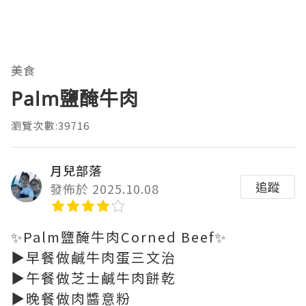
美食
Palm鹽醃牛肉
瀏覽次數:39716
月兒部落
追蹤
發佈於 2025.10.08
✨Palm鹽醃牛肉Corned Beef✨
▶️早餐做鹹牛肉蛋三文治
▶️午餐做芝士鹹牛肉餅乾
▶️晚餐做肉醬意粉