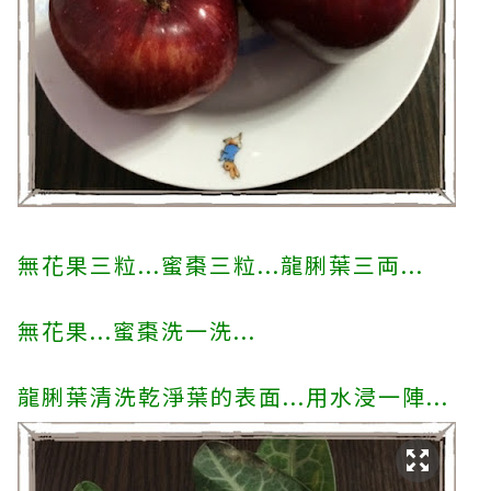
無花果三粒...蜜棗三粒...龍脷葉三両...
無花果...蜜棗洗一洗...
龍脷葉清洗乾淨葉的表面...用水浸一陣...