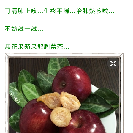
可清肺止咳...化痰平喘...治肺熱咳嗽...
不妨試一試...
無花果蘋果龍脷葉茶...