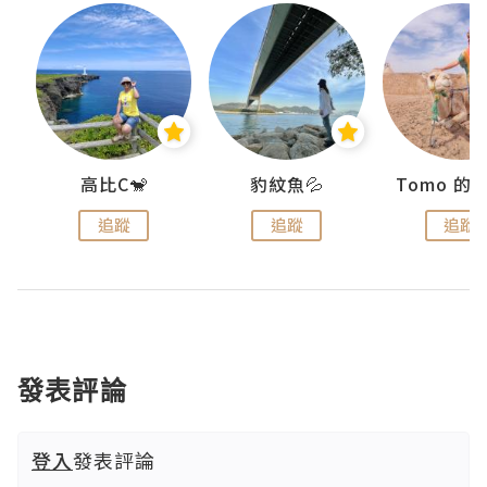
)
高比C🐒
豹紋魚💦
追蹤
追蹤
追蹤
發表評論
登入
發表評論