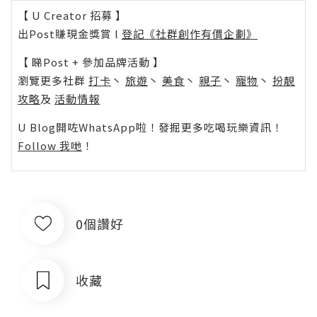
【 U Creator 招募 】
出Post賺現金獎賞 l
登記《社群創作有價企劃》
【 睇Post + 參加品牌活動 】
瀏覽更多社群
打卡
丶
旅遊
丶
美食
丶
親子
丶
寵物
丶
扮靚
攻略
及
活動情報
U Blog開咗WhatsApp啦！發掘更多吃喝玩樂資訊！
Follow 我哋
！
0個讚好
收藏