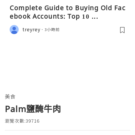
Complete Guide to Buying Old Fac
ebook Accounts: Top 10 ...
treyrey
3小時前
美食
Palm鹽醃牛肉
瀏覽次數:39716