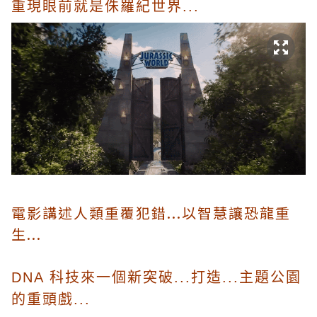
重現眼前就是
侏羅紀世界
...
電影講述人類重覆犯錯...以智慧讓恐龍重
生...
DNA 科技來一個新突破...打造...主題公園
的重頭戲...