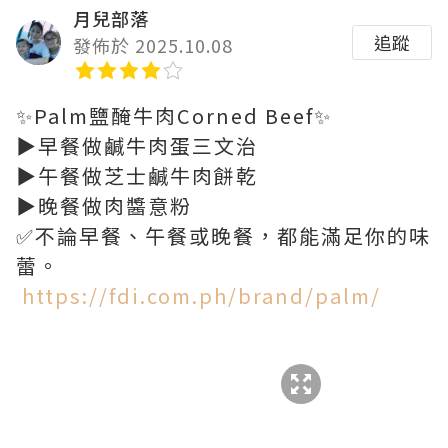
月兒部落
追蹤
發佈於 2025.10.08
✨Palm鹽醃牛肉Corned Beef✨
▶️早餐做鹹牛肉蛋三文治
▶️午餐做芝士鹹牛肉餅乾
▶️晚餐做肉醬意粉
✅不論早餐、午餐或晚餐，都能滿足你的味
蕾。
https://fdi.com.ph/brand/palm/