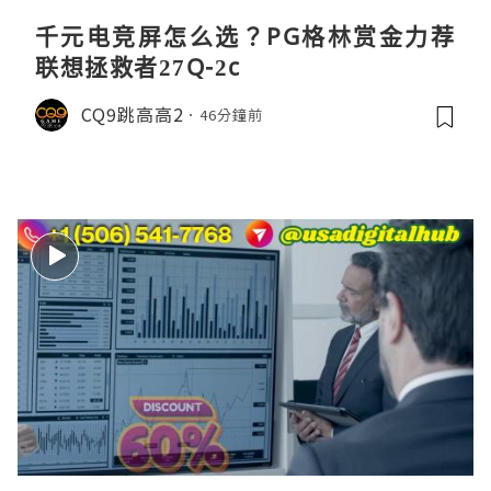
千元电竞屏怎么选？PG格林赏金力荐
联想拯救者27Q-2c
CQ9跳高高2
46分鐘前