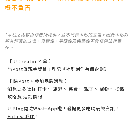
概不負責...
*本站之內容由作者所提供，並不代表本站的立場。因此本站對
所有博客的立場、真實性、準確性及完整性不負任何法律責
任。
【 U Creator 招募 】
出Post賺現金獎賞 l
登記《社群創作有價企劃》
【 睇Post + 參加品牌活動 】
瀏覽更多社群
打卡
丶
旅遊
丶
美食
丶
親子
丶
寵物
丶
扮靚
攻略
及
活動情報
U Blog開咗WhatsApp啦！發掘更多吃喝玩樂資訊！
Follow 我哋
！