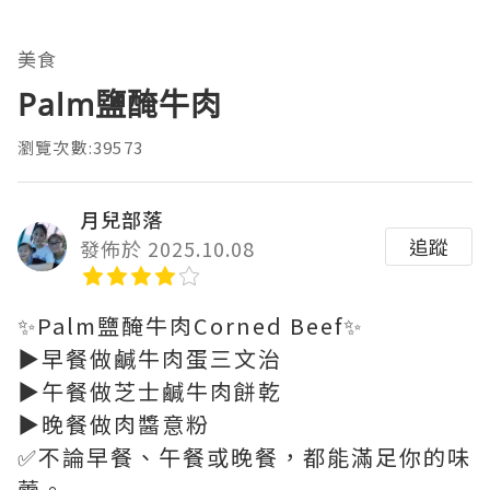
美食
Palm鹽醃牛肉
瀏覽次數:39573
月兒部落
追蹤
發佈於 2025.10.08
✨Palm鹽醃牛肉Corned Beef✨
▶️早餐做鹹牛肉蛋三文治
▶️午餐做芝士鹹牛肉餅乾
▶️晚餐做肉醬意粉
✅不論早餐、午餐或晚餐，都能滿足你的味
蕾。