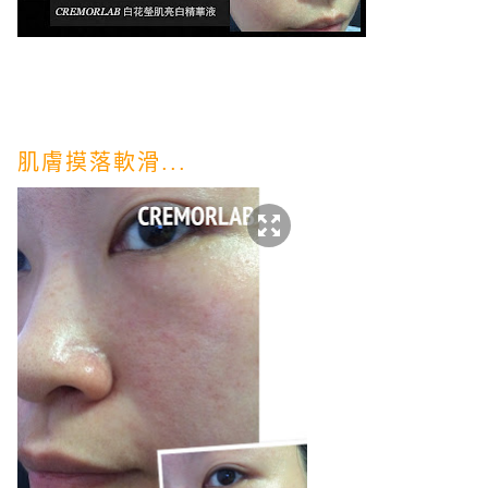
肌膚摸落軟滑...