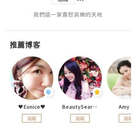
我們這一家喜怒哀樂的天地
推薦博客
h 夏沫
♥Eunice♥
BeautySearch
Amy N
追蹤
追蹤
追蹤