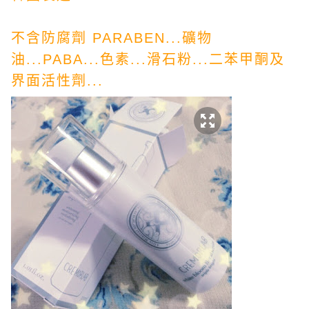
不含防腐劑 PARABEN...礦物
油...PABA...色素...滑石粉...二苯甲酮及
界面活性劑...