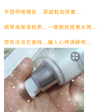
啫喱狀
質感較為厚實...
半透明
...
精華液摸落輕柔...一推開就感覺水潤...
帶有淡淡花香味...讓人心神清靜呢...