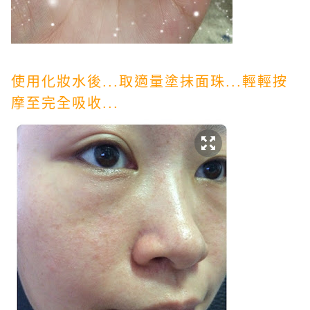
使用化妝水後...取適量塗抹面珠...輕輕按
摩至完全吸收...