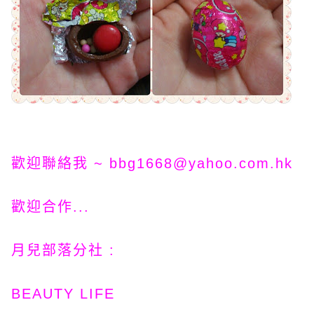
歡迎聯絡我 ~
bbg1668@yahoo.com.hk
歡迎合作...
月兒部落
分社
:
BEAUTY LIFE