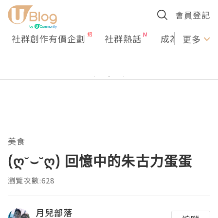
會員登記
社群創作有價企劃
社群熱話
成為U Creato
更多
美食
(ღ˘⌣˘ღ) 回憶中的朱古力蛋蛋
瀏覽次數:628
月兒部落