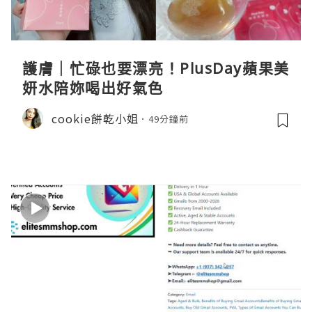
護膚｜忙碌也要漂亮！PlusDay蘋果美
妍水陪妳喝出好氣色
cookie餅乾小姐
49分鐘前