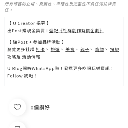
所有博客的立場、真實性、準確性及完整性不負任何法律責
任。
【 U Creator 招募 】
出Post賺現金獎賞 l
登記《社群創作有價企劃》
【 睇Post + 參加品牌活動 】
瀏覽更多社群
打卡
丶
旅遊
丶
美食
丶
親子
丶
寵物
丶
扮靚
攻略
及
活動情報
U Blog開咗WhatsApp啦！發掘更多吃喝玩樂資訊！
Follow 我哋
！
0個讚好