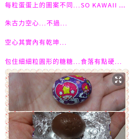
SO KAWAII ...
每粒蛋蛋上的圖案不同...
朱古力空心...不過...
空心其實內有乾坤...
包住細細粒圓形的糖糖...食落有點硬...