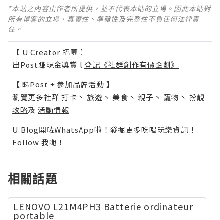
*本站之內容由作者所提供，並不代表本站的立場。因此本站對
所有博客的立場、真實性、準確性及完整性不負任何法律責
任。
【 U Creator 招募 】
出Post賺現金獎賞 l
登記《社群創作有價企劃》
【 睇Post + 參加品牌活動 】
瀏覽更多社群
打卡
丶
旅遊
丶
美食
丶
親子
丶
寵物
丶
扮靚
攻略
及
活動情報
U Blog開咗WhatsApp啦！發掘更多吃喝玩樂資訊！
Follow 我哋
！
相關話題
LENOVO L21M4PH3 Batterie ordinateur
portable