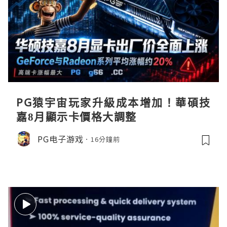
PG猿宇宙玩家升級成本增加！華碩技
嘉8月顯示卡價格大調整
PG电子游戏
16分鐘前