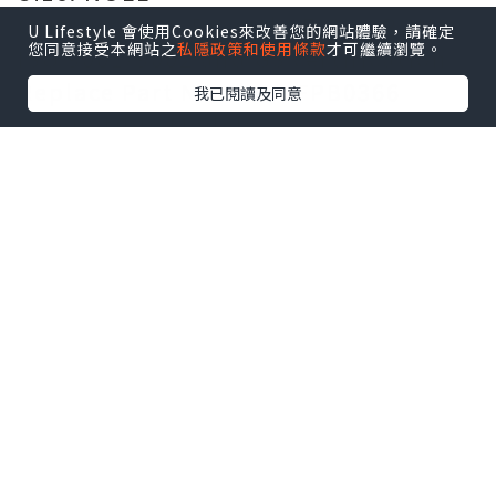
Certification: Passed CE, UL, ROHS,
U Lifestyle 會使用Cookies來改善您的網站體驗，請確定
您同意接受本網站之
私隱政策和使用條款
才可繼續瀏覽。
ISO 9001/9002 and GS certification
Replace Part Number:
FPB0366
我已閱讀及同意
Compatible Models:
For FUJITSU STYLISTIC R726-
0M871PDE
Guarantee: 100% safe shopping
guarantee! 1 year warranty!
[AU]
Battery for FPB0366
[US]
Battery for FPB0366
[FR]
Batterie FPB0366 Magasin de
batteries et piles
[FR]
Batterie pour FPB0366
[UK]
Battery for FPB0366
[IE]
Battery for FPB0366