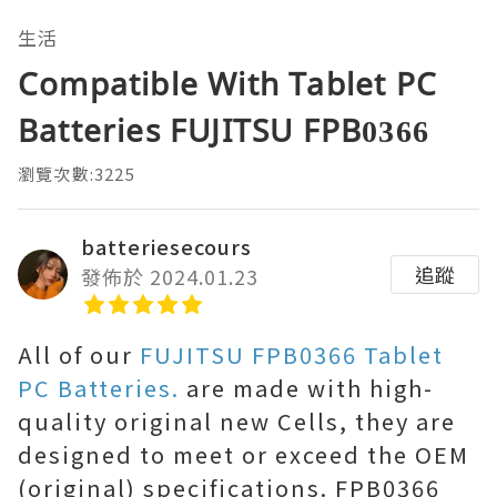
生活
Compatible With Tablet PC
Batteries FUJITSU FPB0366
瀏覽次數:3225
batteriesecours
追蹤
發佈於 2024.01.23
All of our
FUJITSU FPB0366 Tablet
PC Batteries.
are made with high-
quality original new Cells, they are
designed to meet or exceed the OEM
(original) specifications. FPB0366