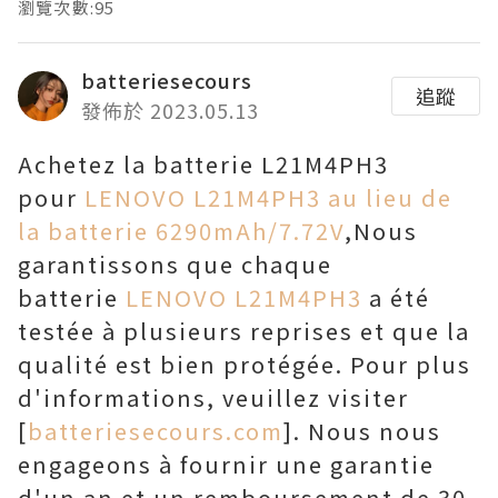
瀏覽次數:95
batteriesecours
追蹤
發佈於 2023.05.13
Achetez la batterie L21M4PH3
pour
LENOVO L21M4PH3 au lieu de
la batterie 6290mAh/7.72V
,Nous
garantissons que chaque
batterie
LENOVO L21M4PH3
a été
testée à plusieurs reprises et que la
qualité est bien protégée. Pour plus
d'informations, veuillez visiter
[
batteriesecours.com
]. Nous nous
engageons à fournir une garantie
d'un an et un remboursement de 30