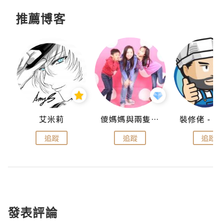
推薦博客
點滴
艾米莉
儍媽媽與兩隻小魔怪之家
追蹤
追蹤
追蹤
發表評論