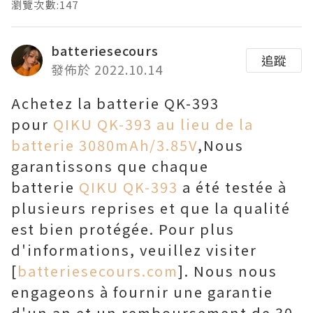
瀏覽次數:147
batteriesecours
追蹤
發佈於 2022.10.14
Achetez la batterie QK-393
pour
QIKU QK-393 au lieu de la
batterie 3080mAh/3.85V
,Nous
garantissons que chaque
batterie
QIKU QK-393
a été testée à
plusieurs reprises et que la qualité
est bien protégée. Pour plus
d'informations, veuillez visiter
[
batteriesecours.com
]. Nous nous
engageons à fournir une garantie
d'un an et un remboursement de 30