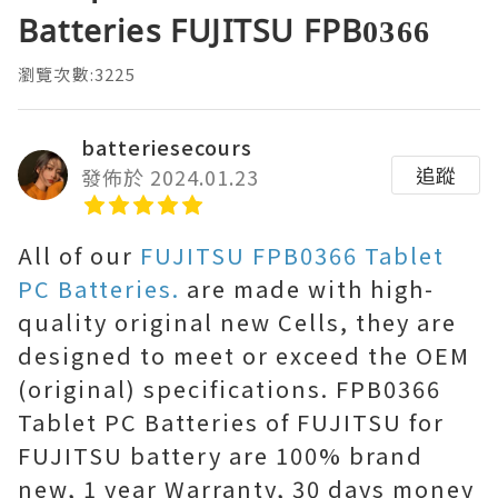
Batteries FUJITSU FPB0366
瀏覽次數:3225
batteriesecours
追蹤
發佈於 2024.01.23
All of our
FUJITSU FPB0366 Tablet
PC Batteries.
are made with high-
quality original new Cells, they are
designed to meet or exceed the OEM
(original) specifications. FPB0366
Tablet PC Batteries of FUJITSU for
FUJITSU battery are 100% brand
new, 1 year Warranty, 30 days money