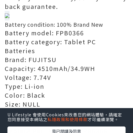
back guarantee.
Battery condition: 100% Brand New
Battery model: FPB0366
Battery category: Tablet PC
Batteries
Brand: FUJITSU
Capacity: 4510mAh/34.9WH
Voltage: 7.74V
Type: Li-ion
Color: Black
Size: NULL
Certification: Passed CE, UL, ROHS,
U Lifestyle 會使用Cookies來改善您的網站體驗，請確定
您同意接受本網站之
私隱政策和使用條款
才可繼續瀏覽。
ISO 9001/9002 and GS certification
Replace Part Number:
FPB0366
我已閱讀及同意