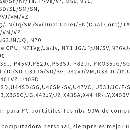
Se/Sn/Kr/Ta/Tr/Va/Vr, M60,M70,
/SD/SL/SM/SN,
/VJ/VM/VZ
g/JN/Jq/SM/Sv(Dual Core)/SN(Dual Core)/T
/VM/VZ
 N63JN/JQ, N70
e CPU, N71Vg/Ja/Jv, N73 JG/JF/JN/SV,N76VJ
90
3SJ, P45VJ,P52Jc,P53SJ, P82Jr, PRO35JG/SG
0 /JC/SD,U31JG/SD/SG,U32VJ/VM,U33 JC/Jt,
R401VZ,U40SD
/SD,U44SD/SG,U46SM/SV,U47VC, U53J/JC/F/
VX3,X35SG/JG,X42JY/JZ,X43SA,X44HR/LY,X450
r para PC portátiles Toshiba 90W de compu
u computadora personal, siempre es mejor ut