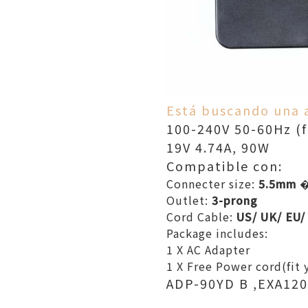
Está buscando una 
100-240V 50-60Hz (
19V 4.74A, 90W
Compatible con:
Connecter size:
5.5mm ��
Outlet:
3-prong
Cord Cable:
US/ UK/ EU/
Package includes:
1 X AC Adapter
1 X Free Power cord(fit 
ADP-90YD B ,EXA120