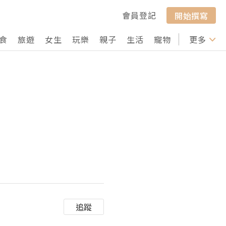
會員登記
開始撰寫
食
旅遊
女生
玩樂
親子
生活
寵物
行山
更多
打卡
追蹤