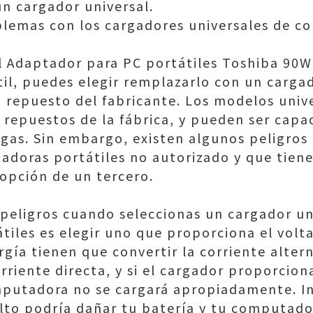
un cargador universal.
blemas con los cargadores universales de 
el Adaptador para PC portátiles Toshiba 90W
l, puedes elegir remplazarlo con un cargad
 repuesto del fabricante. Los modelos univ
 repuestos de la fábrica, y pueden ser capac
ngas. Sin embargo, existen algunos peligros
doras portátiles no autorizado y que tiene
 opción de un tercero.
peligros cuando seleccionas un cargador un
iles es elegir uno que proporciona el volt
gía tienen que convertir la corriente alter
rriente directa, y si el cargador proporcio
omputadora no se cargará apropiadamente. I
lto podría dañar tu batería y tu computador