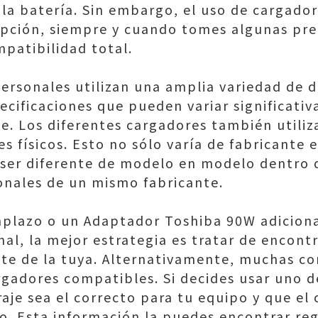
r la batería. Sin embargo, el uso de cargado
opción, siempre y cuando tomes algunas pr
mpatibilidad total.
rsonales utilizan una amplia variedad de di
ecificaciones que pueden variar significati
je. Los diferentes cargadores también utiliz
s físicos. Esto no sólo varía de fabricante e
ser diferente de modelo en modelo dentro 
nales de un mismo fabricante.
mplazo o un Adaptador Toshiba 90W adiciona
l, la mejor estrategia es tratar de encont
ante de la tuya. Alternativamente, muchas c
rgadores compatibles. Si decides usar uno d
raje sea el correcto para tu equipo y que el
o. Esta información la puedes encontrar re