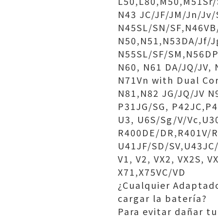
L50,L80,M50,M51Sr/
N43 JC/JF/JM/Jn/Jv
N45SL/SN/SF,N46VB
N50,N51,N53DA/Jf/J
N55SL/SF/SM,N56DP
N60, N61 DA/JQ/JV,
N71Vn with Dual Cor
N81,N82 JG/JQ/JV N
P31JG/SG, P42JC,P4
U3, U6S/Sg/V/Vc,U3
R400DE/DR,R401V/
U41JF/SD/SV,U43JC
V1, V2, VX2, VX2S, 
X71,X75VC/VD
¿Cualquier Adaptado
cargar la batería?
Para evitar dañar t