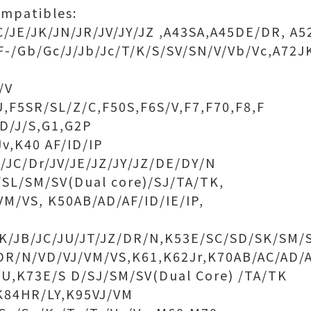
ompatibles:
C/JE/JK/JN/JR/JV/JY/JZ ,A43SA,A45DE/DR, A
-/Gb/Gc/J/Jb/Jc/T/K/S/SV/SN/V/Vb/Vc,A72J
/V
U,F5SR/SL/Z/C,F50S,F6S/V,F7,F70,F8,F
9D/J/S,G1,G2P
v,K40 AF/ID/IP
B/JC/Dr/JV/JE/JZ/JY/JZ/DE/DY/N
SL/SM/SV(Dual core)/SJ/TA/TK,
M/VS, K50AB/AD/AF/ID/IE/IP,
JK/JB/JC/JU/JT/JZ/DR/N,K53E/SC/SD/SK/SM/
R/N/VD/VJ/VM/VS,K61,K62Jr,K70AB/AC/AD/A
JU,K73E/S D/SJ/SM/SV(Dual Core) /TA/TK
K84HR/LY,K95VJ/VM