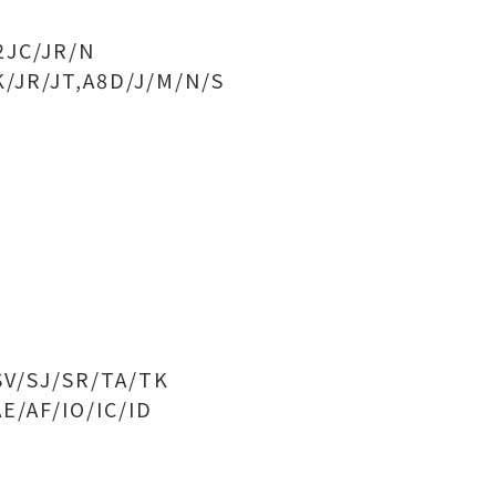
52JC/JR/N
K/JR/JT,A8D/J/M/N/S
SV/SJ/SR/TA/TK
E/AF/IO/IC/ID