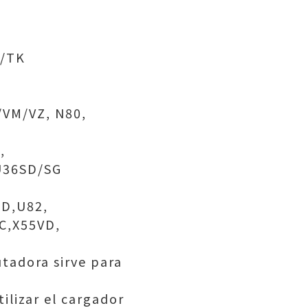
A/TK
/VM/VZ, N80,
,
U36SD/SG
SD,U82,
VC,X55VD,
tadora sirve para
ilizar el cargador