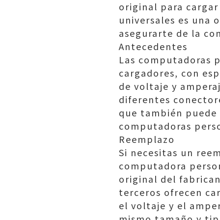
original para carga
universales es una 
asegurarte de la co
Antecedentes
Las computadoras pe
cargadores, con esp
de voltaje y ampera
diferentes conectore
que también puede 
computadoras perso
Reemplazo
Si necesitas un ree
computadora persona
original del fabric
terceros ofrecen ca
el voltaje y el ampe
mismo tamaño y tip