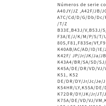
Números de serie c
A40JY/JZ ,A42F/JB/J
A7C/Cd/D/G/Db/Dc/F
/T/Z
B33E,B43J/V,B53J/S
F3A/E/J/K/M/P/S/T/
80S,F81,F83Se/Vf,F
K40AB/AC/AD/ID/IE/J
K42F/ JP/Jr/JK/Ja/J
K43A4/BR/SA/SD/SJ/
K45A/DE/DR/VD/VJ/V
K51, K52
DE/DR/DY/Jr/Jc/Je/
K54HR/LY,K55A/DE/D
K72DR/DY/JK/Jr/JT/
K75A/DE/VD/VJ/VM,