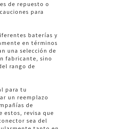
res de repuesto o
ecauciones para
ferentes baterías y
vamente en términos
an una selección de
n fabricante, sino
del rango de
l para tu
rar un reemplazo
ompañías de
e estos, revisa que
 conector sea del
gularmente tanto en