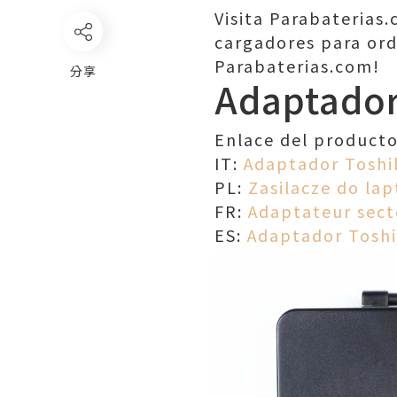
Visita Parabaterias
cargadores para ord
Parabaterias.com!
分享
Adaptador
Enlace del product
IT:
Adaptador Tosh
PL:
Zasilacze do la
FR:
Adaptateur sect
ES:
Adaptador Tosh