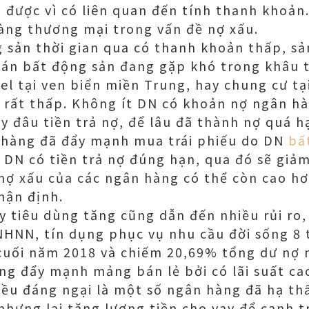
 được vì có liên quan đến tính thanh khoản.
àng thương mại trong vấn đề nợ xấu.
g sản thời gian qua có thanh khoản thấp, s
 án bất động sản đang gặp khó trong khâu ti
l tại ven biển miền Trung, hay chung cư tạ
rất thấp. Không ít DN có khoản nợ ngân hà
y đâu tiền trả nợ, để lâu đã thành nợ quá h
 hàng đã đẩy mạnh mua trái phiếu do DN
bấ
N có tiền trả nợ đúng hạn, qua đó sẽ giảm
 nợ xấu của các ngân hàng có thể còn cao h
hận định.
y tiêu dùng tăng cũng dẫn đến nhiều rủi ro
 NHNN, tín dụng phục vụ nhu cầu đời sống 8
cuối năm 2018 và chiếm 20,69% tổng dư nợ n
g đẩy mạnh mảng bán lẻ bởi có lãi suất cao
iều đáng ngại là một số ngân hàng đã hạ t
nhưng lại tăng lượng tiền cho vay để cạnh t