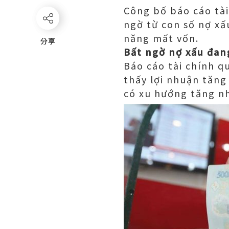
Công bố báo cáo tài
ngờ từ con số nợ xấ
năng mất vốn.
分享
分享
Bất ngờ nợ xấu đan
Báo cáo tài chính q
thấy lợi nhuận tăng
có xu hướng tăng n