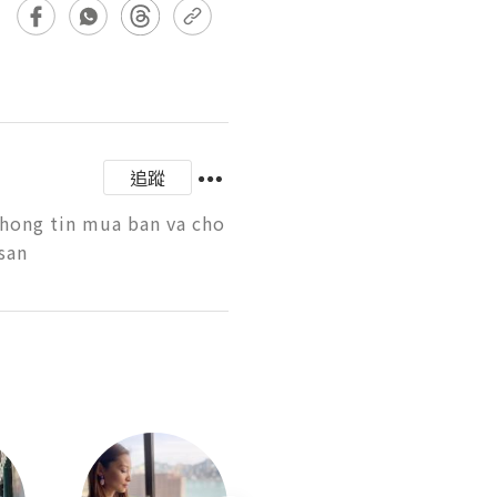
追蹤
hong tin mua ban va cho 
san