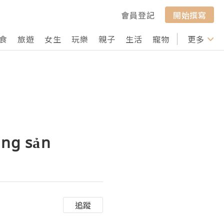
會員登記
開始撰寫
食
旅遊
女生
玩樂
親子
生活
寵物
行山
更多
打卡
ộng sản
追蹤