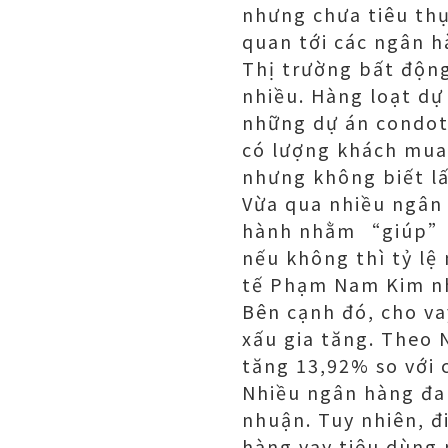
nhưng chưa tiêu thụ
quan tới các ngân h
Thị trường bất độn
nhiều. Hàng loạt dự
những dự án condote
có lượng khách mua 
nhưng không biết lấ
Vừa qua nhiều ngân
hành nhằm “giúp” D
nếu không thì tỷ lệ
tế Phạm Nam Kim n
Bên cạnh đó, cho va
xấu gia tăng. Theo
tăng 13,92% so với 
Nhiều ngân hàng đan
nhuận. Tuy nhiên, đ
hàng vay tiêu dùng 