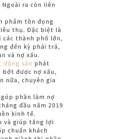
 Ngoài ra còn liên
ản phẩm tồn đọng
êu thụ. Đặc biệt là
i các thành phố lớn,
ng đến kỳ phải trả,
ạn và nợ xấu.
t động sản
phát
 bớt được nợ xấu,
ơn nữa, chuyên gia
, góp phần làm nợ
 tháng đầu năm 2019
ền kinh tế.
 và giúp tăng lợi
hấp chuẩn khách
ranh giành thị phần.