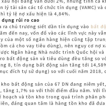
 xấu nội bảng vẫn dưới 2%, nhưng tính cả 
n lý tài sản các tổ chức tín dụng (VAMC) và
ì tỷ lệ nợ xấu hiện là 4,84%.
 dụng rủi ro cao
 ra chủ trương siết dần tín dụng vào
bất đ
ăm đến nay, vốn đổ vào các lĩnh vực này vẫn
ay của một số ngân hàng hiện cũng tập tru
ồm cả cho vay tiêu dùng), nên nguy cơ nợ x
ược Ngân hàng Nhà nước trình Quốc hội và 
i ro bất động sản và tiêu dùng đều tăng so v
áng 8, tín dụng bất động sản tăng tới 14,5
mục đích tự sử dụng) so với cuối năm 2018,
 kho bất động sản của 67 DN đang niêm yết,
, tăng 1,7% so với thời điểm đầu năm. Với l
ế hoạch và tồn kho trong quá trình phân phố
iên, đáng quan tâm là hàng tồn kho đã đưa 