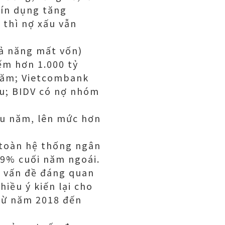
tín dụng tăng
 thì nợ xấu vẫn
ả năng mất vốn)
ếm hơn 1.000 tỷ
 năm; Vietcombank
ấu; BIDV có nợ nhóm
ầu năm, lên mức hơn
 toàn hệ thống ngân
89% cuối năm ngoái.
là vấn đề đáng quan
iều ý kiến lại cho
 từ năm 2018 đến