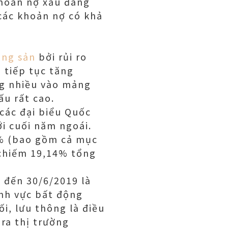
khoản nợ xấu đang
 các khoản nợ có khả
ộng sản
bởi rủi ro
 tiếp tục tăng
ng nhiều vào mảng
ấu rất cao.
các đại biểu Quốc
ới cuối năm ngoái.
8% (bao gồm cả mục
 chiếm 19,14% tổng
 đến 30/6/2019 là
ĩnh vực bất động
i, lưu thông là điều
ra thị trường