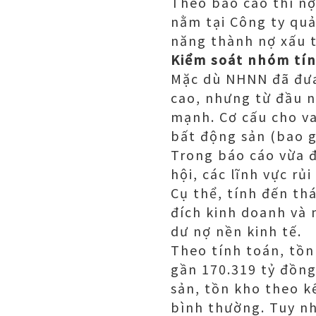
Theo báo cáo thì nợ
nằm tại Công ty quả
năng thành nợ xấu th
Kiểm soát nhóm tín
Mặc dù NHNN đã đưa
cao, nhưng từ đầu n
mạnh. Cơ cấu cho v
bất động sản (bao g
Trong báo cáo vừa đ
hội, các lĩnh vực rủ
Cụ thể, tính đến th
đích kinh doanh và 
dư nợ nền kinh tế.
Theo tính toán, tồn
gần 170.319 tỷ đồng
sản, tồn kho theo k
bình thường. Tuy nh