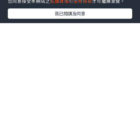
您同意接受本網站之
私隱政策和使用條款
才可繼續瀏覽。
我已閱讀及同意
Trong khi đó, giá nhà đất tại TP.HCM
tăng liên tục, vượt xa mức tăng thu
nhập bình quân đầu người và liên
tục lập chuẩn mặt bằng giá mới cho
mỗi phân khúc. Trước thực trạng
này, nhiều người đã rất khẩn trương
tìm cho mình một nơi an cư và
“xuống tiền” bất chấp những rủi ro
trong lĩnh vực này. Thực tế đã có
không ít trường hợp phải ngậm đắng