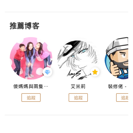
推薦博客
點滴
儍媽媽與兩隻小魔怪之家
艾米莉
追蹤
追蹤
追蹤