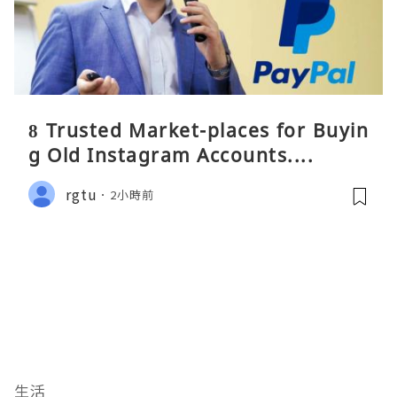
8 Trusted Market-places for Buyin
g Old Instagram Accounts....
rgtu
2小時前
生活