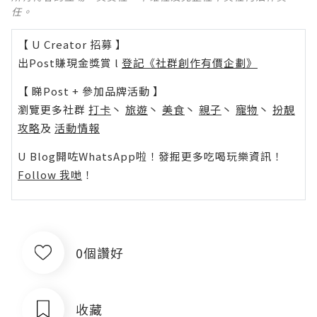
任。
【 U Creator 招募 】
出Post賺現金獎賞 l
登記《社群創作有價企劃》
【 睇Post + 參加品牌活動 】
瀏覽更多社群
打卡
丶
旅遊
丶
美食
丶
親子
丶
寵物
丶
扮靚
攻略
及
活動情報
U Blog開咗WhatsApp啦！發掘更多吃喝玩樂資訊！
Follow 我哋
！
0個讚好
收藏