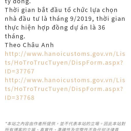
tỷ đồng.
Thời gian bắt đầu tổ chức lựa chọn
nhà đầu tư là tháng 9/2019, thời gian
thực hiện hợp đồng dự án là 36
tháng.
Theo Châu Anh
http://www.hanoicustoms.gov.vn/Lis
ts/HoTroTrucTuyen/DispForm.aspx?
ID=37767
http://www.hanoicustoms.gov.vn/Lis
ts/HoTroTrucTuyen/DispForm.aspx?
ID=37768
*本站之內容由作者所提供，並不代表本站的立場。因此本站對
所有博客的立場、真實性、準確性及完整性不負任何法律責