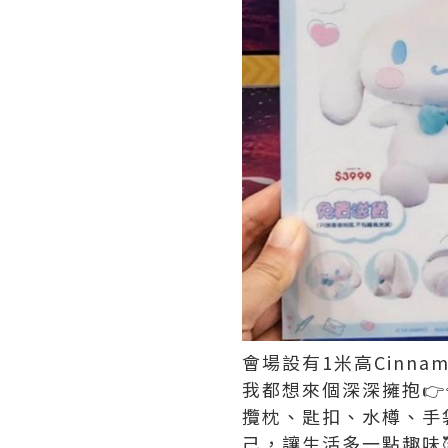
會場設有1米高Cinn
我都想來個深深擁抱
攬枕、匙扣、水樽、手
己，讓生活多一點趣味