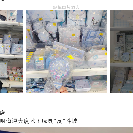
點擊圖片放大
定店
沙咀海運大廈地下玩具"反"斗城