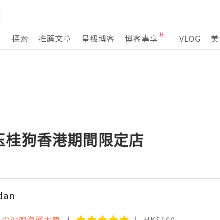
探索
推薦文章
星級博客
博客專享
VLOG
美
oll玉桂狗香港期間限定店
dan
- 尖沙咀海運大廈
HK$160