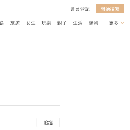
會員登記
開始撰寫
食
旅遊
女生
玩樂
親子
生活
寵物
行山
更多
打卡
追蹤