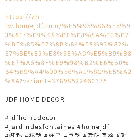
https://zh-
tw.homejdf.com/%E5%95%86%E5%9
3%81/%E9%98%BF%E8%8A%99%E7
%BE%85%E7%8B%84%E8%92%82%
E7%8E%89%E8%98%AD%E5%B9%B8
%E7%A6%8F%E9%98%B2%E6%B0%
B4%E9%A4%90%E6%A1%8C%E5%A2
%8A?variant=37898522460335
JDF HOME DECOR
#jdfhomedecor
#jardindesfontaines #homejdf
#餐墊 #杯墊 #杯子 #桌墊 #歐陸風格 #陶