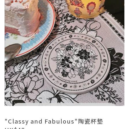
"Classy and Fabulous"陶瓷杯墊