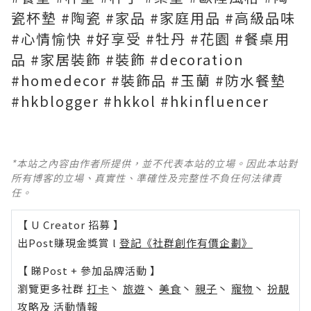
瓷杯墊 #陶瓷 #家品 #家庭用品 #高級品味
#心情愉快 #好享受 #牡丹 #花園 #餐桌用
品 #家居裝飾 #裝飾 #decoration
#homedecor #裝飾品 #玉蘭 #防水餐墊
#hkblogger #hkkol #hkinfluencer
*本站之內容由作者所提供，並不代表本站的立場。因此本站對
所有博客的立場、真實性、準確性及完整性不負任何法律責
任。
【 U Creator 招募 】
出Post賺現金獎賞 l
登記《社群創作有價企劃》
【 睇Post + 參加品牌活動 】
瀏覽更多社群
打卡
丶
旅遊
丶
美食
丶
親子
丶
寵物
丶
扮靚
攻略
及
活動情報