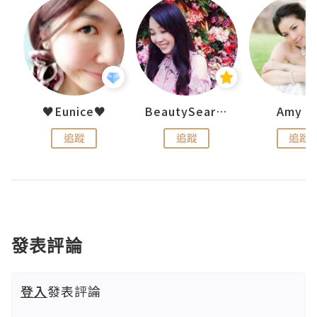
h 夏沫
♥Eunice♥
BeautySearch
Amy N
追蹤
追蹤
追蹤
發表評論
登入
發表評論