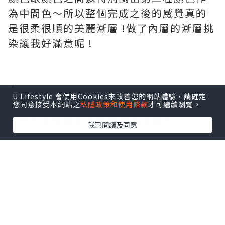
為中間色～
所以整個完成之後的感覺真的
是很柔很順的美麗漸層 !
做了內層的漸層挑
染讓我好滿意呢 !
U Lifestyle 會使用Cookies來改善您的網站體驗，請確定
底色的棕色mix在一起之後,
整個髮色呈現
您同意接受本網站之
私隱政策和使用條款
才可繼續瀏覽。
出來的感覺就是非常的舒服協調呀 !
我已閱讀及同意
我發現Goldwell的顏色染出來都很飽和也
很顯色呢 !
染後再替我做一道染後的護髮