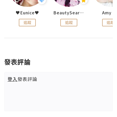
h 夏沫
♥Eunice♥
BeautySearch
Amy N
追蹤
追蹤
追蹤
發表評論
登入
發表評論