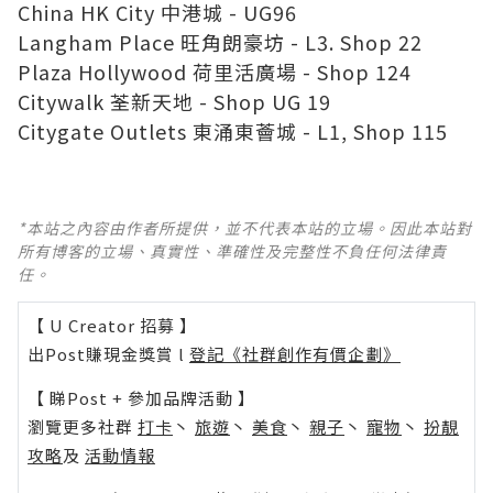
China HK City 中港城 - UG96
Langham Place 旺角朗豪坊 - L3. Shop 22
Plaza Hollywood 荷里活廣場 - Shop 124
Citywalk 荃新天地 - Shop UG 19
Citygate Outlets 東涌東薈城 - L1, Shop 115
*本站之內容由作者所提供，並不代表本站的立場。因此本站對
所有博客的立場、真實性、準確性及完整性不負任何法律責
任。
【 U Creator 招募 】
出Post賺現金獎賞 l
登記《社群創作有價企劃》
【 睇Post + 參加品牌活動 】
瀏覽更多社群
打卡
丶
旅遊
丶
美食
丶
親子
丶
寵物
丶
扮靚
攻略
及
活動情報