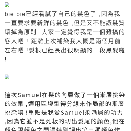
bie bie已經看膩了自己的髮色了 ,
因為我
一直
要求要新鮮的髮色 ,但是又不能讓髮質
壞掉為原則 ,大家
一定覺得我是一個難搞的
客人吧 !
距離上次補染我大概是兩個月前
髮根已經長出很明顯的一段黑髮啦
左右吧 !
!
這次
Samuel
在髮的內層做了一個漸層挑染
的效果 ,
適用區塊型得分線來作局部的漸層
挑染噢 !
重點是我愛
Samuel
染漸層的功力
,因為它並不是死板的切出髮尾的顏色,
他在
顏色跟顏色之間還特別調出第三種顏色作