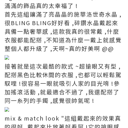
滿滿的飾品真的太幸福了 !
首先這組鑲滿了亮晶晶的施華洛世奇水晶 ,
很BLING BLING好好看 ,碎鑽水晶戴起來
具備一點奢華感 ,這款我真的很常戴 ,什麼
衣服都能配搭 ,
不知道為什麼一戴上就感覺
整個人都升級了 ,天啊~真的好美啊 @@
接著就是這次最酷的款式 ~超搶眼又有型 ,
配搭黑色比較休間的衣服 ,也都可以輕鬆駕
馭哩 !很容易一眼就吸引人家的目光唷 !參
加搖滾活動 ,就最適合不過了 ,我還配搭了
同一糸列的手鐲 ,感覺很帥氣呢 !
mix & match look "這組戴起來的效果真
的很好 ,戴起來比放著好看阿 !它的搶眼感