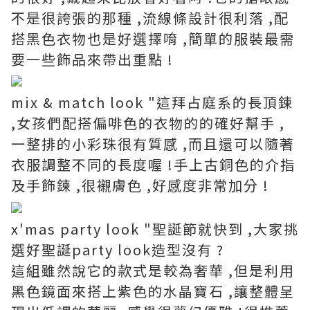
不是很誇張的那種 ,流線條設計很利落 ,配
搭黑色衣物也是好選擇唷 ,簡單的服裝最需
要一些飾品來帶出重點 !
mix & match look "這拜占庭系的長頂鍊
,女孩們配搭偏啡色的衣物的的確好幫手 ,
一整排的小彩珠很有質感 ,而且還可以隨著
衣服調整不同的長度喔 !手上古銅色的介指
及手飾鍊 ,很襯膚色 ,好感度非常加分 !
x'mas party look "聖誕節就快到 ,大家挑
選好聖誕party look造型沒有 ?
這組雖然說它的款式是較為奢華 ,但是利用
黑色鏡面來搭上紫色的水晶寶石 ,讓整體呈