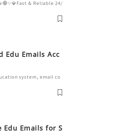
🌐✨💎Fast & Reliable 24/
hatsApp :+1 (506) 541-77
italhub 💫💎💲💫🌐✨💎Dis
Email:usadigitalhubsell@g
ed Edu Emails Acc
ducation system, email co
al part of academic life.
e world provide dedicate
e Edu Emails for S