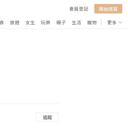
會員登記
開始撰寫
食
旅遊
女生
玩樂
親子
生活
寵物
行山
更多
打卡
追蹤