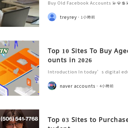
Buy Old Facebook Accounts 💫💎💲
7 Customer Support 💫💎💲💫🌐✨💎W
68 💫💎💲💫🌐✨💎Telegram: @usadig
treyrey
1小時前
cord: usadigitalhub 💫💎💲💫🌐✨💎
Top 10 Sites To Buy Ag
ounts in 2026
Introduction In today’s digital e
mmunication has become an essenti
Educational institutions around th
naver accounts
4小時前
d email accounts to stude
Top 03 Sites to Purchas