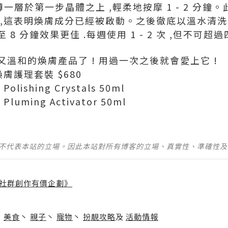
塗薄薄一層於第一步晶體之上 ,輕柔地按摩 1 - 2 分鐘
,這表明煥膚成分已經被啟動。之後徹底以溫水清洗。
 分鐘效果更佳 .每週使用 1 - 2 次 ,但不可超過
溫和的煥膚產品了 ! 用過一次之後就會愛上它 !
皺煥膚護理套裝 $680
 Polishing Crystals 50ml
e Pluming Activator 50ml
並不代表本站的立場。因此本站對所有博客的立場、真實性、準確性
社群創作有價企劃》
】
丶
美食
丶
親子
丶
寵物
丶
扮靚攻略
及
活動情報