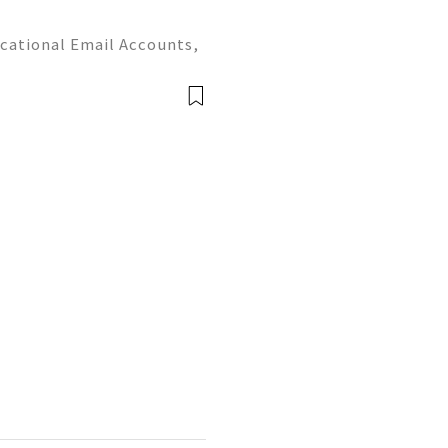
cational Email Accounts,
s (2026) 💫💎💲💫🌐✨💎Fast
 💫💎💲💫🌐✨💎WhatsApp :
legram: @u