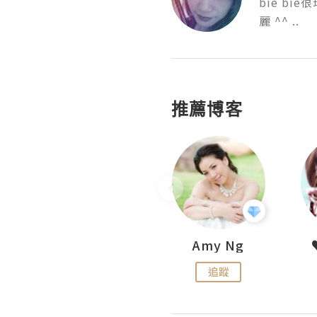
bie b
麗 ^^ ..
推薦博客
LoveCath 夏沫
Amy Ng
追蹤
追蹤