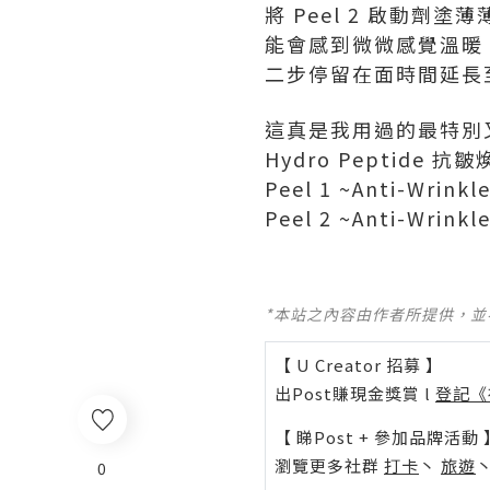
將 Peel 2 啟動劑
能會感到微微感覺溫暖 
二步停留在面時間延長至 8
這真是我用過的最特別又
Hydro Peptide 抗
Peel 1 ~Anti-Wrinkle
Peel 2 ~Anti-Wrinkl
*本站之內容由作者所提供，
【 U Creator 招募 】
出Post賺現金獎賞 l
登記《
【 睇Post + 參加品牌活動 
瀏覽更多社群
打卡
丶
旅遊
0