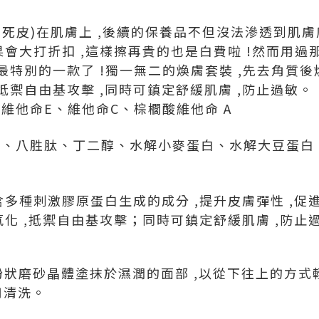
死皮)在肌膚上 ,後續的保養品不但沒法滲透到肌膚
果會大打折扣 ,這樣擦再貴的也是白費啦 !然而用過
特別的一款了 !獨一無二的煥膚套裝 ,先去角質後
,抵禦自由基攻擊 ,同時可鎮定舒緩肌膚 ,防止過敏。
醇、維他命E、維他命C、棕櫚酸維他命 A
三胜肽、八胜肽、丁二醇、水解小麥蛋白、水解大豆蛋
含多種刺激膠原蛋白生成的成分 ,提升皮膚彈性 ,促
氧化 ,抵禦自由基攻擊；同時可鎮定舒緩肌膚 ,防止
 1 的粉狀磨砂晶體塗抹於濕潤的面部 ,以從下往上的方
不用清洗。