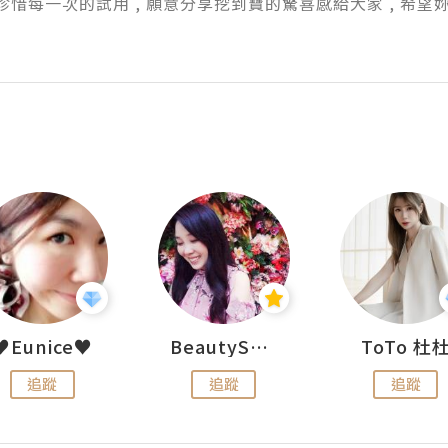
ie很珍惜每一次的試用 , 願意分享挖到寶的驚喜感給大家 , 
♥Eunice♥
BeautySearch
ToTo 杜
追蹤
追蹤
追蹤