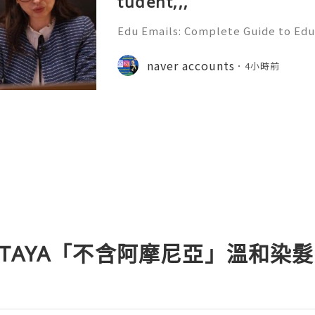
tudent,,,
Edu Emails: Complete Guide to Edu
Benefits, Security & Best Practice
& Reliable 24/7 Customer Support
naver accounts
4小時前
+1 (506) 541-7768 💫💎💲💫🌐✨💎Te
 NECTAYA「不含阿摩尼亞」溫和染髮