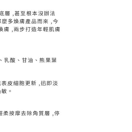
底層 ,甚至根本沒辦法
那麼多煥膚產品而來 ,今
煥膚 ,兩步打造年輕肌膚
白、乳酸、甘油、熊果葉
進表皮細胞更新 ,迅即淡
過敏。
式輕柔按摩去除角質層 ,停