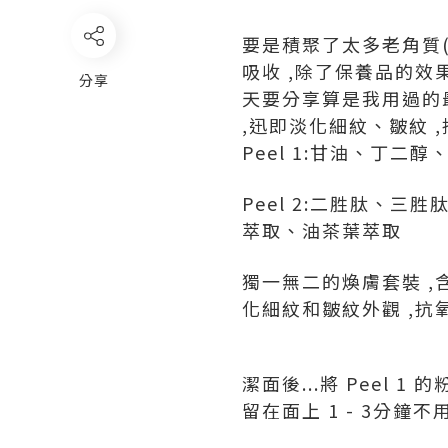
要是積聚了太多老角質(
吸收 ,除了保養品的效
分享
天要分享算是我用過的最
,迅即淡化細紋、皺紋 
Peel 1:甘油、丁二
Peel 2:二胜肽、
萃取、油茶葉萃取
獨一無二的煥膚套裝 ,
化細紋和皺紋外觀 ,抗
潔面後...將 Peel
留在面上 1 - 3分鐘